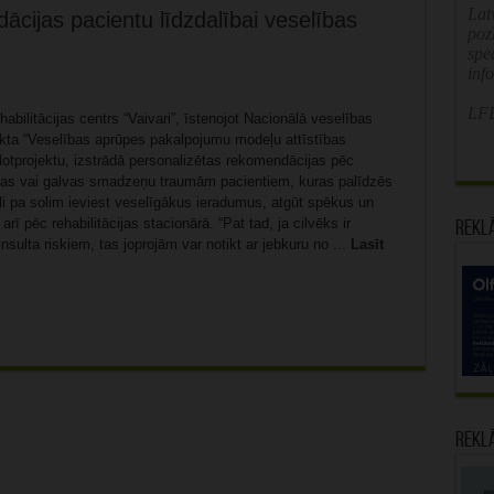
Latv
cijas pacientu līdzdalībai veselības
poz
spe
inf
LFB
habilitācijas centrs “Vaivari”, īstenojot Nacionālā veselības
ekta “Veselības aprūpes pakalpojumu modeļu attīstības
pilotprojektu, izstrādā personalizētas rekomendācijas pēc
ras vai galvas smadzeņu traumām pacientiem, kuras palīdzēs
li pa solim ieviest veselīgākus ieradumus, atgūt spēkus un
arī pēc rehabilitācijas stacionārā. “Pat tad, ja cilvēks ir
Rekl
insulta riskiem, tas joprojām var notikt ar jebkuru no ...
Lasīt
Rekl