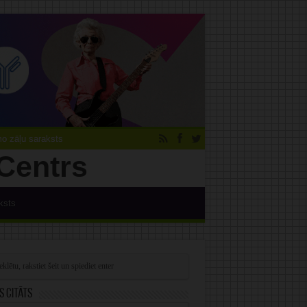
 zāļu saraksts
ksts
s citāts