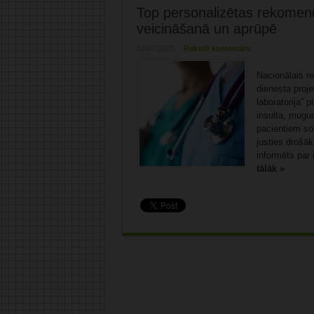
Top personalizētas rekomendā
veicināšanā un aprūpē
03/07/2025
Rakstīt komentāru
Nacionālais re
dienesta proj
laboratorija” 
insulta, mugu
pacientiem so
justies drošāk 
informēts par 
tālāk »