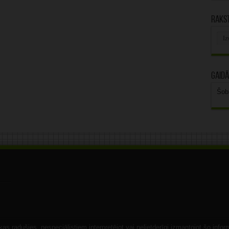
Rakst
Rak
arhī
Gaidā
Šob
s radušies, nespeciālistiem interpretējot vai nelietderīgi izmantojot šo infor