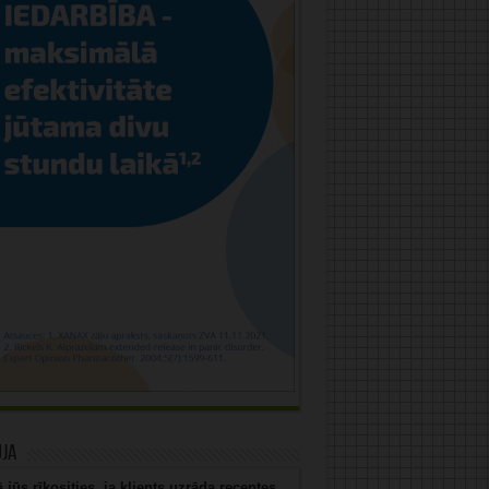
uja
 jūs rīkosities, ja klients uzrāda receptes