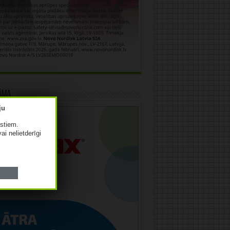
āma
istiem.
vai nelietderīgi