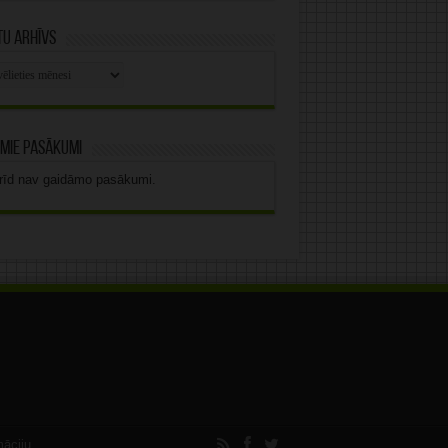
u arhīvs
stu
vs
mie pasākumi
rīd nav gaidāmo pasākumi.
māciju.