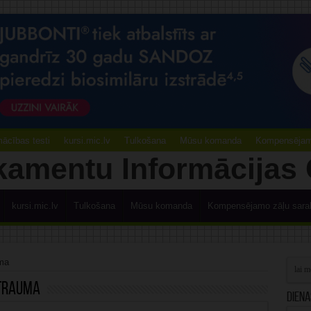
ācības testi
kursi.mic.lv
Tulkošana
Mūsu komanda
Kompensējamo
kursi.mic.lv
Tulkošana
Mūsu komanda
Kompensējamo zāļu sara
uma
trauma
Diena