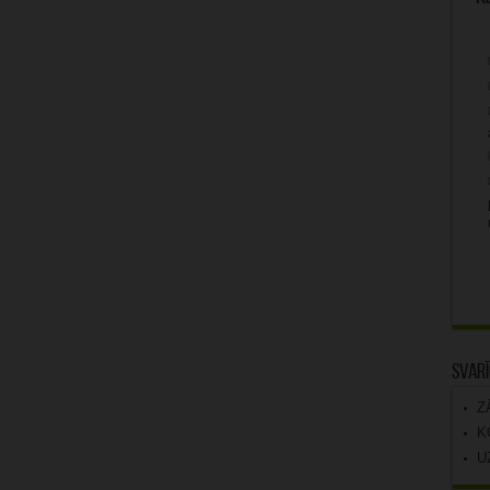
Svarī
Z
K
U