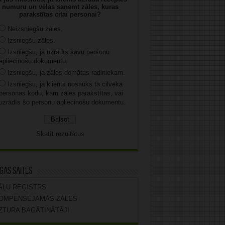
numuru un vēlas saņemt zāles, kuras
parakstītas citai personai?
Neizsniegšu zāles.
Izsniegšu zāles.
Izsniegšu, ja uzrādīs savu personu
apliecinošu dokumentu.
Izsniegšu, ja zāles domātas radiniekam.
Izsniegšu, ja klients nosauks tā cilvēka
personas kodu, kam zāles parakstītas, vai
uzrādīs šo personu apliecinošu dokumentu.
Skatīt rezultātus
gas saites
ĀĻU REĢISTRS
OMPENSĒJAMĀS ZĀLES
ZTURA BAGĀTINĀTĀJI