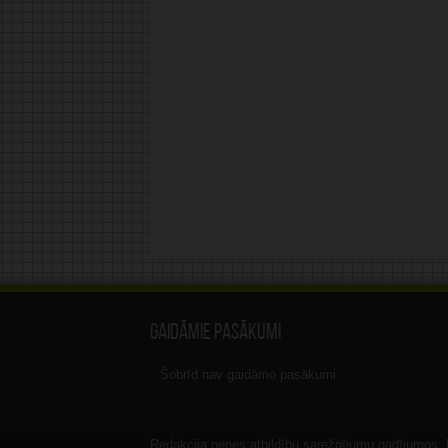
Gaidāmie pasākumi
Šobrīd nav gaidāmo pasākumi.
Redakcija nenes atbildību sarežģījumu gadījumos, ka