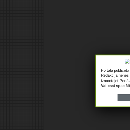
Portālā publicēt
Redakcija nenes 
izmantojot Portāl
Vai esat speciā