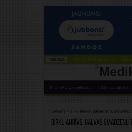
MIC-INFO Likumdošana
Tālākm
07/08/2026
MIC-INFO Likumdošana
Tālākmācības testi
Sākums
»
Birku ahrīvs: galvas smadzeņu tra
Birku ahrīvs:
galvas smadzeņu 