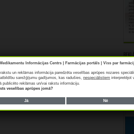
Rekl
ā rakstu un reklāmas informācija paredzēta veselības aprūpes nozares speciāl
atbildību sarežģījumu gadījumos, kas radušies,
nespeciālistiem
interpretējot 
ā publicēto reklāmas un/vai rakstu informāciju.
lists veselības aprūpes jomā?
Jā
Nē