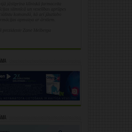
ijā jāstiprina klīniskā farmaceita
īcijas slimnīcā un veselības aprūpes
ciālistu komandā, kā arī jāuzlabo
ormācijas apmaiņa ar ārstiem.
 prezidente Zane Melberga
āma
āma