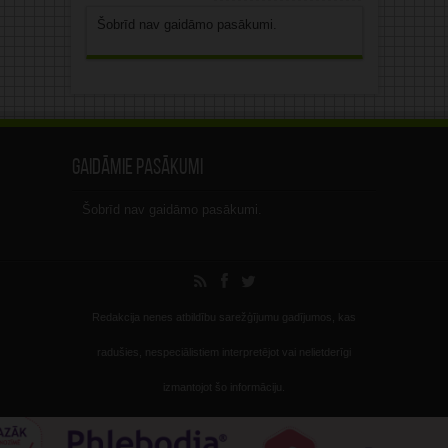
Šobrīd nav gaidāmo pasākumi.
Gaidāmie pasākumi
Šobrīd nav gaidāmo pasākumi.
Redakcija nenes atbildību sarežģījumu gadījumos, kas
radušies, nespeciālistiem interpretējot vai nelietderīgi
izmantojot šo informāciju.