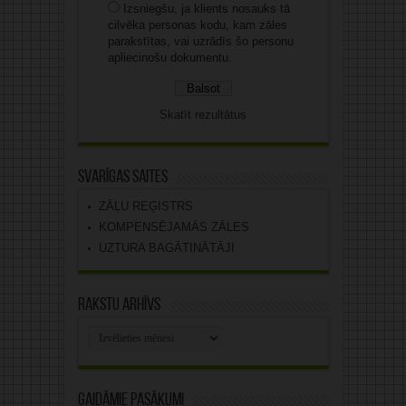
Izsniegšu, ja klients nosauks tā
cilvēka personas kodu, kam zāles
parakstītas, vai uzrādīs šo personu
apliecinošu dokumentu.
Skatīt rezultātus
Svarīgas saites
ZĀĻU REĢISTRS
KOMPENSĒJAMĀS ZĀLES
UZTURA BAGĀTINĀTĀJI
Rakstu arhīvs
Rakstu
arhīvs
Gaidāmie pasākumi