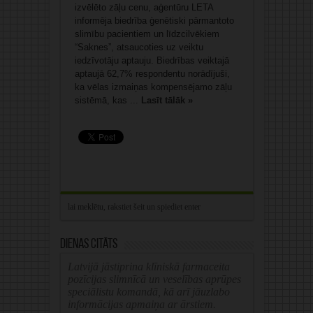
izvēlēto zāļu cenu, aģentūru LETA
informēja biedrība ģenētiski pārmantoto
slimību pacientiem un līdzcilvēkiem
“Saknes”, atsaucoties uz veiktu
iedzīvotāju aptauju. Biedrības veiktajā
aptaujā 62,7% respondentu norādījuši,
ka vēlas izmaiņas kompensējamo zāļu
sistēmā, kas ...
Lasīt tālāk »
Dienas citāts
Latvijā jāstiprina klīniskā farmaceita
pozīcijas slimnīcā un veselības aprūpes
speciālistu komandā, kā arī jāuzlabo
informācijas apmaiņa ar ārstiem.