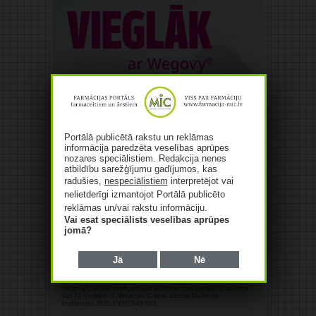
Portālā publicētā rakstu un reklāmas
informācija paredzēta veselības aprūpes
nozares speciālistiem. Redakcija nenes
atbildību sarežģījumu gadījumos, kas
radušies,
nespeciālistiem
interpretējot vai
nelietderīgi izmantojot Portālā publicēto
reklāmas un/vai rakstu informāciju.
Vai esat speciālists veselības aprūpes
jomā?
Jā
Nē