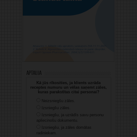
Aptauja
Kā jūs rīkosities, ja klients uzrāda
receptes numuru un vēlas saņemt zāles,
kuras parakstītas citai personai?
Neizsniegšu zāles.
Izsniegšu zāles.
Izsniegšu, ja uzrādīs savu personu
apliecinošu dokumentu.
Izsniegšu, ja zāles domātas
radiniekam.