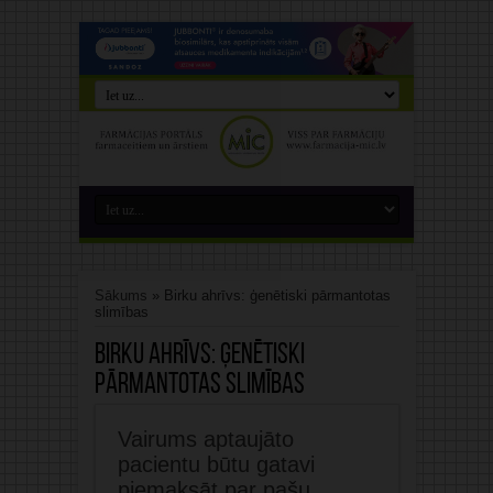
Sākums
»
Birku ahrīvs: ģenētiski pārmantotas
slimības
Birku ahrīvs:
ģenētiski
pārmantotas slimības
Vairums aptaujāto
pacientu būtu gatavi
piemaksāt par pašu