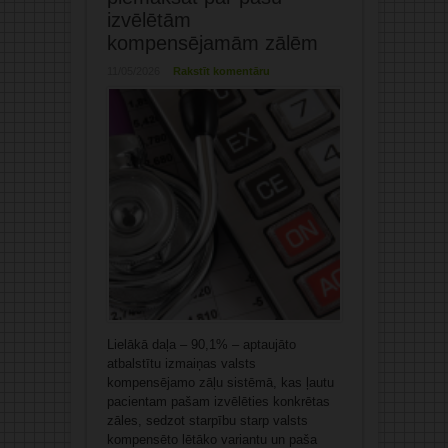
izvēlētām
kompensējamām zālēm
11/05/2026
Rakstīt komentāru
Lielākā daļa – 90,1% – aptaujāto
atbalstītu izmaiņas valsts
kompensējamo zāļu sistēmā, kas ļautu
pacientam pašam izvēlēties konkrētas
zāles, sedzot starpību starp valsts
kompensēto lētāko variantu un paša