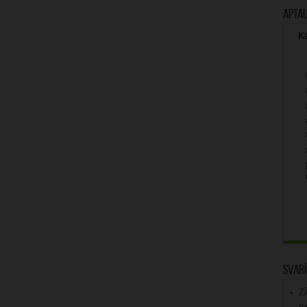
Apta
Kā
Svarī
Z