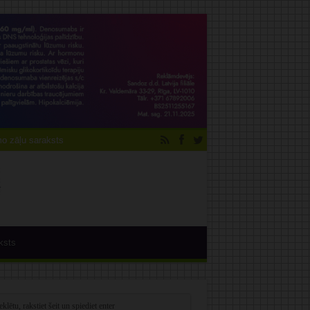
 zāļu saraksts
ksts