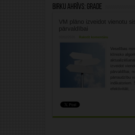
Birku ahrīvs:
GRADE
VM plāno izveidot vienotu sis
pārvaldībai
02/02/2026
Rakstīt komentāru
Veselības mini
klīnisko algor
aktualizēšana
izveidot vieno
pārvaldībai, n
pārraudzību va
indikatoriem. 
efektivitāti, ..