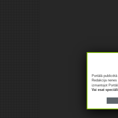
Portālā publicēt
Redakcija nenes 
izmantojot Portāl
Vai esat speciā