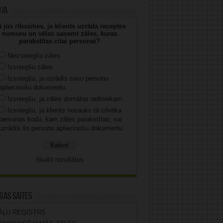
uja
 jūs rīkosities, ja klients uzrāda receptes
numuru un vēlas saņemt zāles, kuras
parakstītas citai personai?
Neizsniegšu zāles.
Izsniegšu zāles.
Izsniegšu, ja uzrādīs savu personu
apliecinošu dokumentu.
Izsniegšu, ja zāles domātas radiniekam.
Izsniegšu, ja klients nosauks tā cilvēka
personas kodu, kam zāles parakstītas, vai
uzrādīs šo personu apliecinošu dokumentu.
Skatīt rezultātus
gas saites
ĀĻU REĢISTRS