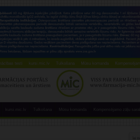
ācības testi
kursi.mic.lv
Tulkošana
Mūsu komanda
Kompensējamo
kursi.mic.lv
Tulkošana
Mūsu komanda
Kompensējamo zāļu sara