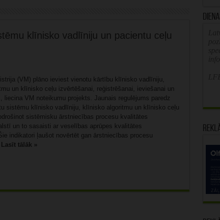
Diena
Latv
tēmu klīnisko vadlīniju un pacientu ceļu
poz
spe
inf
LFB
strija (VM) plāno ieviest vienotu kārtību klīnisko vadlīniju,
itmu un klīnisko ceļu izvērtēšanai, reģistrēšanai, ieviešanai un
i, liecina VM noteikumu projekts. Jaunais regulējums paredz
tu sistēmu klīnisko vadlīniju, klīnisko algoritmu un klīnisko ceļu
odrošinot sistēmisku ārstniecības procesu kvalitātes
lstī un to sasaisti ar veselības aprūpes kvalitātes
Rekl
Šie indikatori ļaušot novērtēt gan ārstniecības procesu
.
Lasīt tālāk »