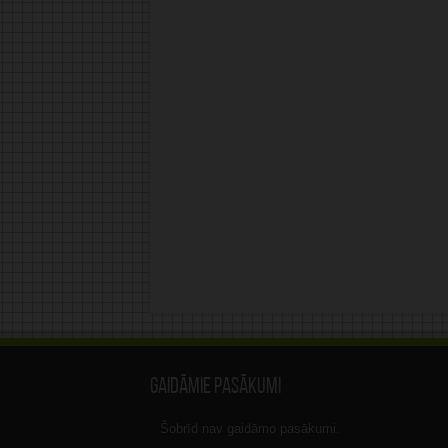
Gaidāmie pasākumi
Šobrīd nav gaidāmo pasākumi.