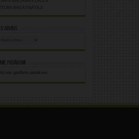
OMPENSĒJAMĀS ZĀLES
ZTURA BAGĀTINĀTĀJI
u arhīvs
stu
vs
mie pasākumi
rīd nav gaidāmo pasākumi.