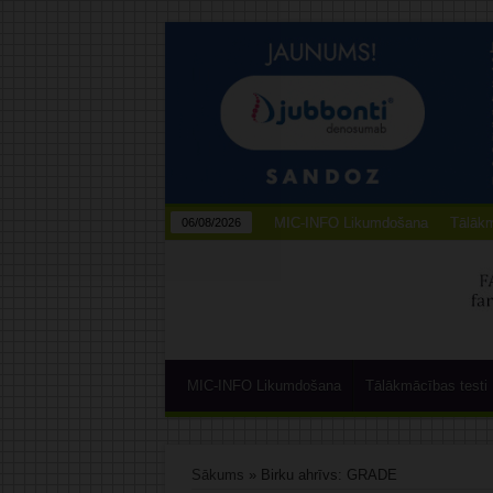
MIC-INFO Likumdošana
Tālākm
06/08/2026
MIC-INFO Likumdošana
Tālākmācības testi
Sākums
»
Birku ahrīvs: GRADE