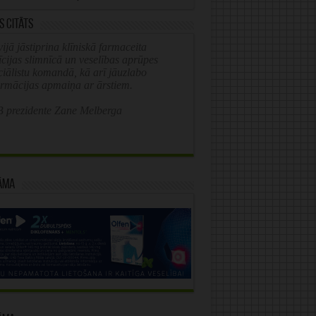
s citāts
ijā jāstiprina klīniskā farmaceita
īcijas slimnīcā un veselības aprūpes
ciālistu komandā, kā arī jāuzlabo
ormācijas apmaiņa ar ārstiem.
 prezidente Zane Melberga
āma