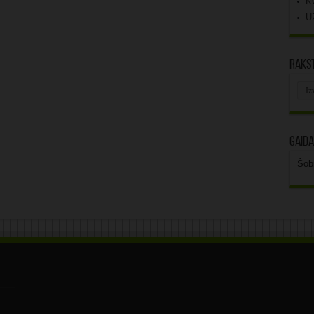
K
U
Rakst
Rak
arhī
Gaidā
Šob