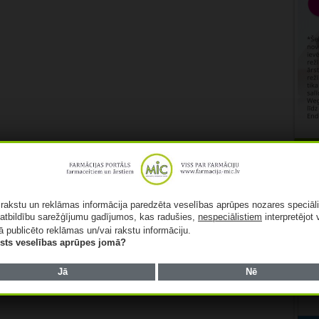
Rekl
ā rakstu un reklāmas informācija paredzēta veselības aprūpes nozares speciāl
atbildību sarežģījumu gadījumos, kas radušies,
nespeciālistiem
interpretējot 
ā publicēto reklāmas un/vai rakstu informāciju.
lists veselības aprūpes jomā?
Jā
Nē