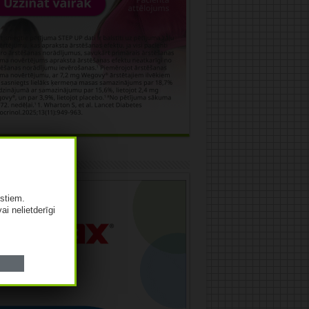
āma
istiem.
vai nelietderīgi