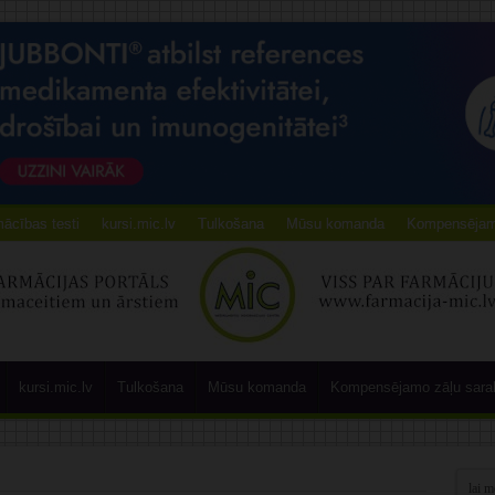
ācības testi
kursi.mic.lv
Tulkošana
Mūsu komanda
Kompensējamo
kursi.mic.lv
Tulkošana
Mūsu komanda
Kompensējamo zāļu sara