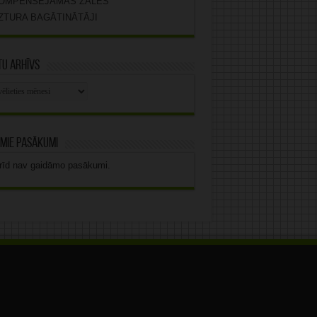
OMPENSĒJAMĀS ZĀLES
ZTURA BAGĀTINĀTĀJI
u arhīvs
stu
vs
mie pasākumi
rīd nav gaidāmo pasākumi.