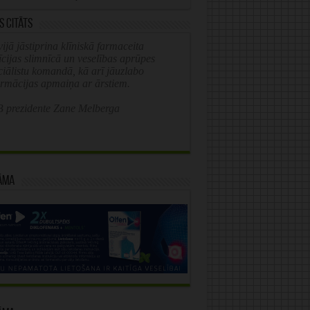
s citāts
ijā jāstiprina klīniskā farmaceita
īcijas slimnīcā un veselības aprūpes
ciālistu komandā, kā arī jāuzlabo
ormācijas apmaiņa ar ārstiem.
 prezidente Zane Melberga
āma