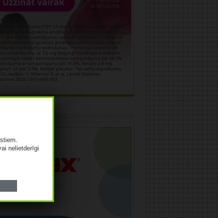
āma
istiem.
vai nelietderīgi