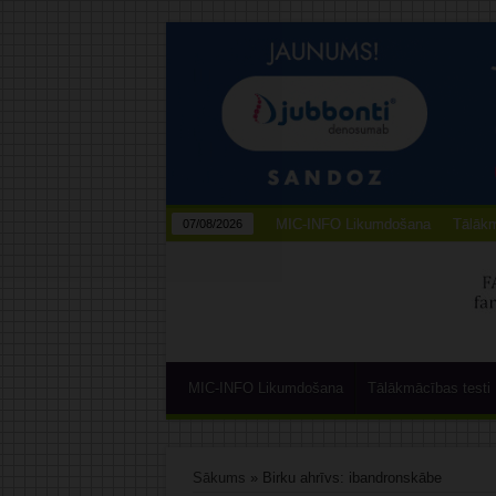
MIC-INFO Likumdošana
Tālākm
07/08/2026
MIC-INFO Likumdošana
Tālākmācības testi
Sākums
»
Birku ahrīvs: ibandronskābe