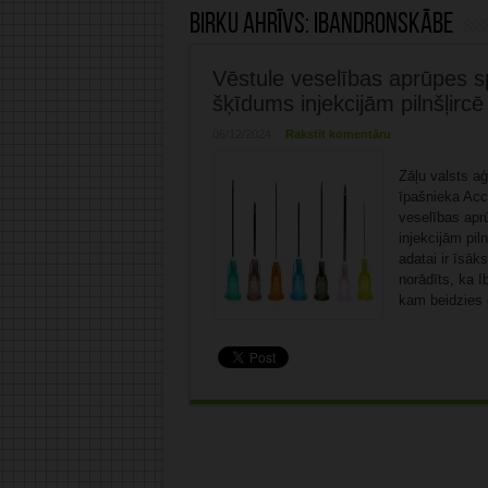
Birku ahrīvs:
ibandronskābe
Vēstule veselības aprūpes s
šķīdums injekcijām pilnšļirc
06/12/2024
Rakstīt komentāru
Zāļu valsts aģ
īpašnieka Acco
veselības apr
injekcijām pil
adatai ir īsā
norādīts, ka I
kam beidzies d