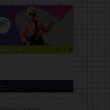
 zāļu saraksts
ksts