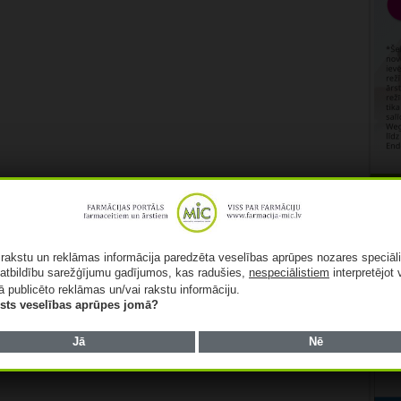
Rekl
ā rakstu un reklāmas informācija paredzēta veselības aprūpes nozares speciāl
atbildību sarežģījumu gadījumos, kas radušies,
nespeciālistiem
interpretējot 
ā publicēto reklāmas un/vai rakstu informāciju.
lists veselības aprūpes jomā?
Jā
Nē