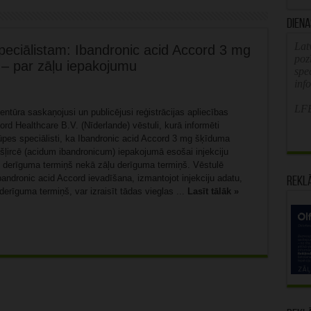
Diena
Latv
peciālistam: Ibandronic acid Accord 3 mg
poz
ē – par zāļu iepakojumu
spe
inf
LFB
entūra saskaņojusi un publicējusi reģistrācijas apliecības
rd Healthcare B.V. (Nīderlande) vēstuli, kurā informēti
ūpes speciālisti, ka Ibandronic acid Accord 3 mg šķīduma
nšļircē (acidum ibandronicum) iepakojumā esošai injekciju
ks derīguma termiņš nekā zāļu derīguma termiņš. Vēstulē
bandronic acid Accord ievadīšana, izmantojot injekciju adatu,
Rekl
erīguma termiņš, var izraisīt tādas vieglas ...
Lasīt tālāk »