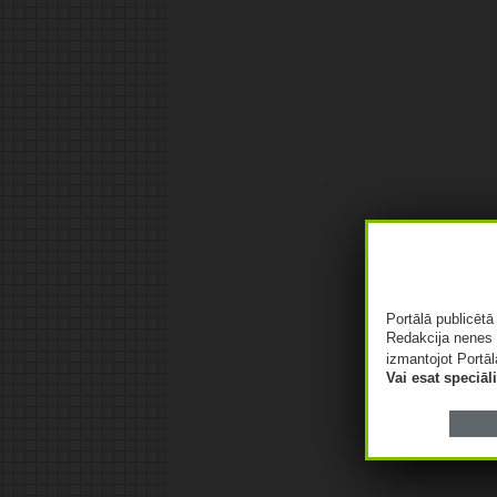
Portālā publicēt
Redakcija nenes 
izmantojot Portāl
Vai esat speciā