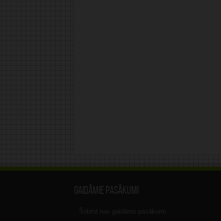
Gaidāmie pasākumi
Šobrīd nav gaidāmo pasākumi.