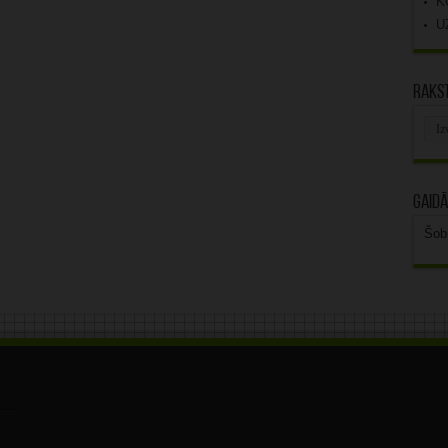
K
U
Rakst
Rak
arhī
Gaidā
Šob