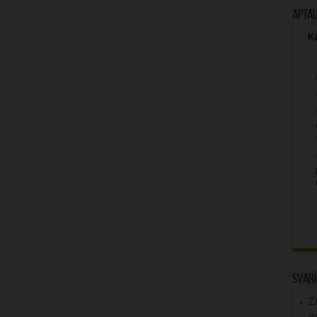
Apta
Kā
Svarī
Z