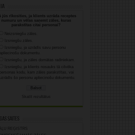
uja
 jūs rīkosities, ja klients uzrāda receptes
numuru un vēlas saņemt zāles, kuras
parakstītas citai personai?
Neizsniegšu zāles.
Izsniegšu zāles.
Izsniegšu, ja uzrādīs savu personu
apliecinošu dokumentu.
Izsniegšu, ja zāles domātas radiniekam.
Izsniegšu, ja klients nosauks tā cilvēka
personas kodu, kam zāles parakstītas, vai
uzrādīs šo personu apliecinošu dokumentu.
Skatīt rezultātus
gas saites
ĀĻU REĢISTRS