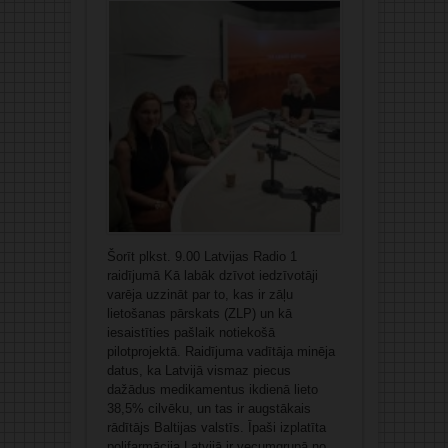
Šorīt plkst. 9.00 Latvijas Radio 1
raidījumā Kā labāk dzīvot iedzīvotāji
varēja uzzināt par to, kas ir zāļu
lietošanas pārskats (ZLP) un kā
iesaistīties pašlaik notiekošā
pilotprojektā. Raidījuma vadītāja minēja
datus, ka Latvijā vismaz piecus
dažādus medikamentus ikdienā lieto
38,5% cilvēku, un tas ir augstākais
rādītājs Baltijas valstīs. Īpaši izplatīta
polifarmācija Latvijā ir vecumgrupā no