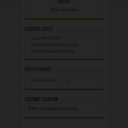
Skatīt rezultātus
Svarīgas saites
ZĀĻU REĢISTRS
KOMPENSĒJAMĀS ZĀLES
UZTURA BAGĀTINĀTĀJI
Rakstu arhīvs
Rakstu
arhīvs
Gaidāmie pasākumi
Šobrīd nav gaidāmo pasākumi.