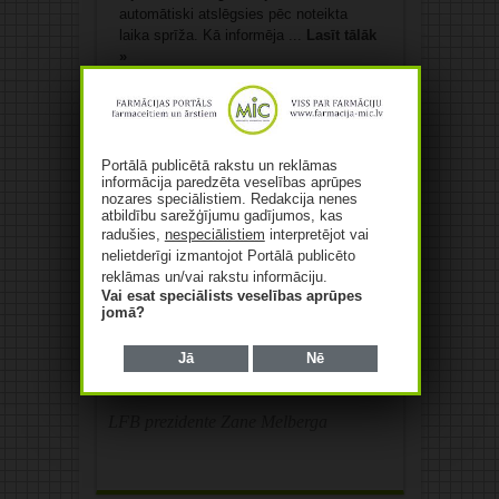
automātiski atslēgsies pēc noteikta
laika sprīža. Kā informēja ...
Lasīt tālāk
»
Portālā publicētā rakstu un reklāmas
informācija paredzēta veselības aprūpes
nozares speciālistiem. Redakcija nenes
atbildību sarežģījumu gadījumos, kas
radušies,
nespeciālistiem
interpretējot vai
nelietderīgi izmantojot Portālā publicēto
reklāmas un/vai rakstu informāciju.
Dienas citāts
Vai esat speciālists veselības aprūpes
jomā?
Latvijā jāstiprina klīniskā farmaceita
pozīcijas slimnīcā un veselības aprūpes
Jā
Nē
speciālistu komandā, kā arī jāuzlabo
informācijas apmaiņa ar ārstiem.
LFB prezidente Zane Melberga