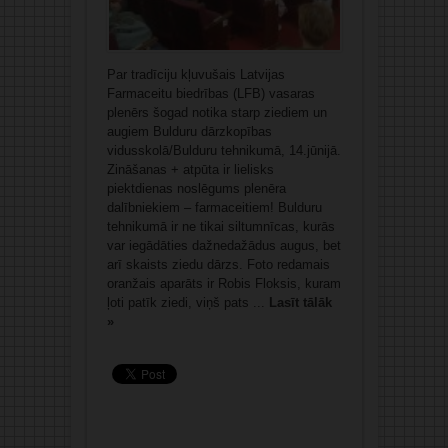
Par tradīciju kļuvušais Latvijas
Farmaceitu biedrības (LFB) vasaras
plenērs šogad notika starp ziediem un
augiem Bulduru dārzkopības
vidusskolā/Bulduru tehnikumā, 14.jūnijā.
Zināšanas + atpūta ir lielisks
piektdienas noslēgums plenēra
dalībniekiem – farmaceitiem! Bulduru
tehnikumā ir ne tikai siltumnīcas, kurās
var iegādāties dažnedažādus augus, bet
arī skaists ziedu dārzs. Foto redamais
oranžais aparāts ir Robis Floksis, kuram
ļoti patīk ziedi, viņš pats ...
Lasīt tālāk
»