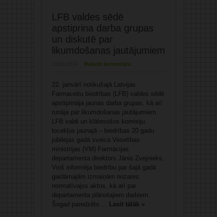
LFB valdes sēdē
apstiprina darba grupas
un diskutē par
likumdošanas jautājumiem
23/01/2014
Rakstīt komentāru
22. janvārī notikušajā Latvijas
Farmaceitu biedrības (LFB) valdes sēdē
apstiprināja jaunas darba grupas, kā arī
runāja par likumdošanas jautājumiem.
LFB valdi un klātesošos komisiju
locekļus jaunajā – biedrības 20 gadu
jubilejas gadā sveica Veselības
ministrijas (VM) Farmācijas
departamenta direktors Jānis Zvejnieks.
Viņš informēja biedrību par šajā gadā
gaidāmajām izmaiņām nozares
normatīvajos aktos, kā arī par
departamenta plānotajiem darbiem.
Šogad paredzēts ...
Lasīt tālāk »