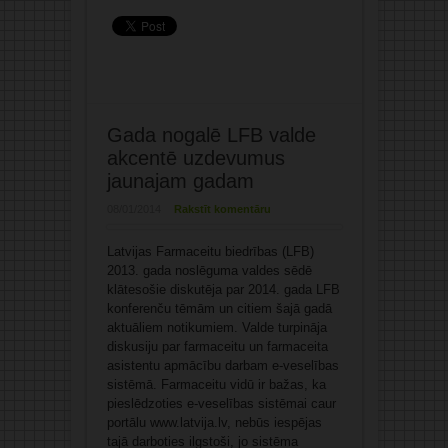
Gada nogalē LFB valde
akcentē uzdevumus
jaunajam gadam
08/01/2014
Rakstīt komentāru
Latvijas Farmaceitu biedrības (LFB)
2013. gada noslēguma valdes sēdē
klātesošie diskutēja par 2014. gada LFB
konferenču tēmām un citiem šajā gadā
aktuāliem notikumiem. Valde turpināja
diskusiju par farmaceitu un farmaceita
asistentu apmācību darbam e-veselības
sistēmā. Farmaceitu vidū ir bažas, ka
pieslēdzoties e-veselības sistēmai caur
portālu www.latvija.lv, nebūs iespējas
tajā darboties ilgstoši, jo sistēma