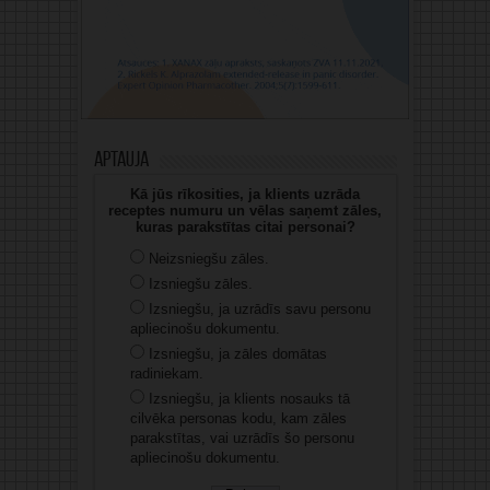
Aptauja
Kā jūs rīkosities, ja klients uzrāda
receptes numuru un vēlas saņemt zāles,
kuras parakstītas citai personai?
Neizsniegšu zāles.
Izsniegšu zāles.
Izsniegšu, ja uzrādīs savu personu
apliecinošu dokumentu.
Izsniegšu, ja zāles domātas
radiniekam.
Izsniegšu, ja klients nosauks tā
cilvēka personas kodu, kam zāles
parakstītas, vai uzrādīs šo personu
apliecinošu dokumentu.