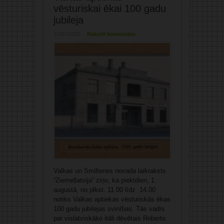
vēsturiskai ēkai 100 gadu
jubileja
31/07/2025
Rakstīt komentāru
Valkas un Smiltenes novada laikraksts
“Ziemeļlatvija” ziņo, ka piektdien, 1.
augustā, no plkst. 11.00 līdz 14.00
notiks Valkas aptiekas vēsturiskās ēkas
100 gadu jubilejas svinības. Tās vadīs
par vislatviskāko itāli dēvētais Roberto