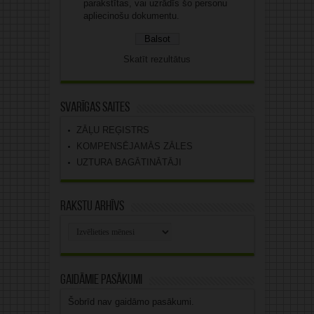
parakstītas, vai uzrādīs šo personu
apliecinošu dokumentu.
Skatīt rezultātus
Svarīgas saites
ZĀĻU REĢISTRS
KOMPENSĒJAMĀS ZĀLES
UZTURA BAGĀTINĀTĀJI
Rakstu arhīvs
Rakstu
arhīvs
Gaidāmie pasākumi
Šobrīd nav gaidāmo pasākumi.