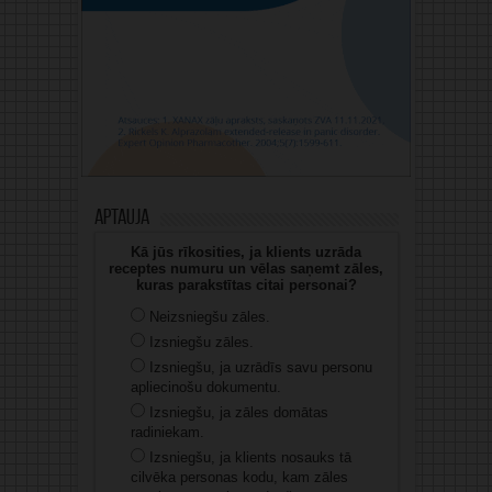
Aptauja
Kā jūs rīkosities, ja klients uzrāda
receptes numuru un vēlas saņemt zāles,
kuras parakstītas citai personai?
Neizsniegšu zāles.
Izsniegšu zāles.
Izsniegšu, ja uzrādīs savu personu
apliecinošu dokumentu.
Izsniegšu, ja zāles domātas
radiniekam.
Izsniegšu, ja klients nosauks tā
cilvēka personas kodu, kam zāles