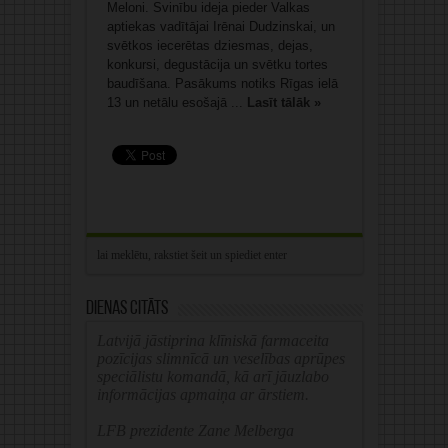
Meloni. Svinību ideja pieder Valkas
aptiekas vadītājai Irēnai Dudzinskai, un
svētkos iecerētas dziesmas, dejas,
konkursi, degustācija un svētku tortes
baudīšana. Pasākums notiks Rīgas ielā
13 un netālu esošajā ...
Lasīt tālāk »
Dienas citāts
Latvijā jāstiprina klīniskā farmaceita
pozīcijas slimnīcā un veselības aprūpes
speciālistu komandā, kā arī jāuzlabo
informācijas apmaiņa ar ārstiem.
LFB prezidente Zane Melberga