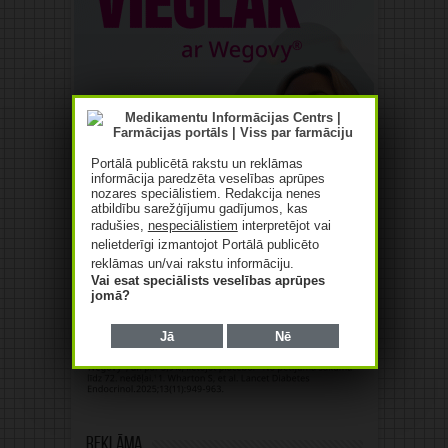
Portālā publicētā rakstu un reklāmas
informācija paredzēta veselības aprūpes
nozares speciālistiem. Redakcija nenes
atbildību sarežģījumu gadījumos, kas
radušies,
nespeciālistiem
interpretējot vai
nelietderīgi izmantojot Portālā publicēto
reklāmas un/vai rakstu informāciju.
Vai esat speciālists veselības aprūpes
jomā?
Jā
Nē
Reklāma