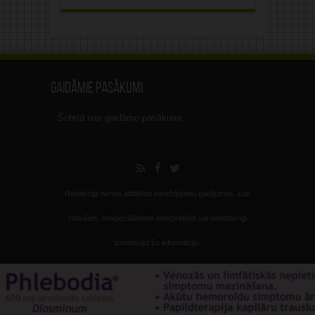
Gaidāmie pasākumi
Šobrīd nav gaidāmo pasākumi.
Redakcija nenes atbildību sarežģījumu gadījumos, kas
radušies, nespeciālistiem interpretējot vai nelietderīgi
izmantojot šo informāciju.