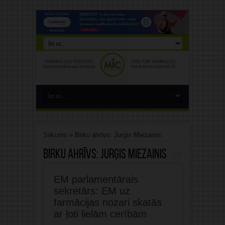
Sākums
»
Birku ahrīvs: Jurģis Miezainis
Birku ahrīvs:
Jurģis Miezainis
EM parlamentārais
sekretārs: EM uz
farmācijas nozari skatās
ar ļoti lielām cerībām