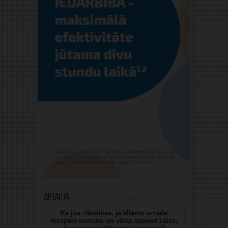
Aptauja
Kā jūs rīkosities, ja klients uzrāda
receptes numuru un vēlas saņemt zāles,