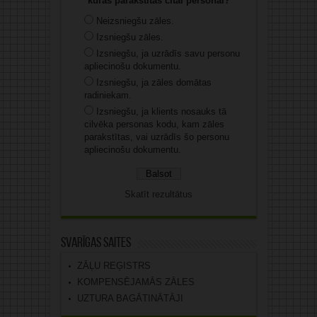
kuras parakstītas citai personai?
Neizsniegšu zāles.
Izsniegšu zāles.
Izsniegšu, ja uzrādīs savu personu
apliecinošu dokumentu.
Izsniegšu, ja zāles domātas
radiniekam.
Izsniegšu, ja klients nosauks tā
cilvēka personas kodu, kam zāles
parakstītas, vai uzrādīs šo personu
apliecinošu dokumentu.
Skatīt rezultātus
Svarīgas saites
ZĀĻU REĢISTRS
KOMPENSĒJAMĀS ZĀLES
UZTURA BAGĀTINĀTĀJI