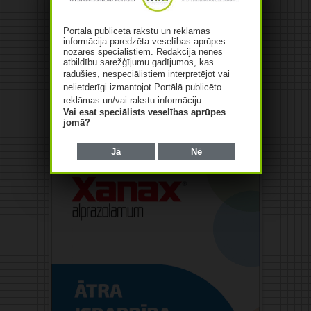
Portālā publicētā rakstu un reklāmas
informācija paredzēta veselības aprūpes
nozares speciālistiem. Redakcija nenes
atbildību sarežģījumu gadījumos, kas
radušies,
nespeciālistiem
interpretējot vai
nelietderīgi izmantojot Portālā publicēto
reklāmas un/vai rakstu informāciju.
Vai esat speciālists veselības aprūpes
jomā?
Reklāma
Jā
Nē