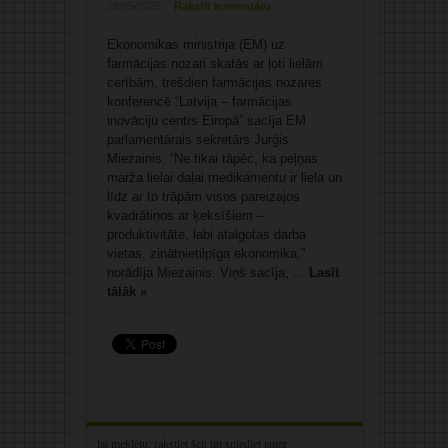
29/05/2025
Rakstīt komentāru
Ekonomikas ministrija (EM) uz
farmācijas nozari skatās ar ļoti lielām
cerībām, trešdien farmācijas nozares
konferencē “Latvija – farmācijas
inovāciju centrs Eiropā” sacīja EM
parlamentārais sekretārs Jurģis
Miezainis. “Ne tikai tāpēc, ka peļņas
marža lielai daļai medikamentu ir liela un
līdz ar to trāpām visos pareizajos
kvadrātiņos ar ķeksīšiem –
produktivitāte, labi atalgotas darba
vietas, zinātņietilpīga ekonomika,”
norādīja Miezainis. Viņš sacīja, ...
Lasīt
tālāk »