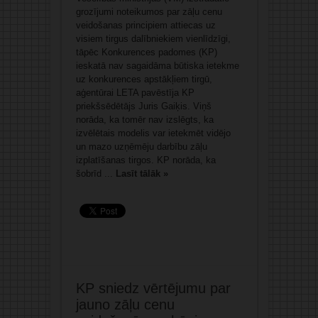
grozījumi noteikumos par zāļu cenu
veidošanas principiem attiecas uz
visiem tirgus dalībniekiem vienlīdzīgi,
tāpēc Konkurences padomes (KP)
ieskatā nav sagaidāma būtiska ietekme
uz konkurences apstākļiem tirgū,
aģentūrai LETA pavēstīja KP
priekšsēdētājs Juris Gaiķis. Viņš
norāda, ka tomēr nav izslēgts, ka
izvēlētais modelis var ietekmēt vidējo
un mazo uzņēmēju darbību zāļu
izplatīšanas tirgos. KP norāda, ka
šobrīd ...
Lasīt tālāk »
KP sniedz vērtējumu par
jauno zāļu cenu