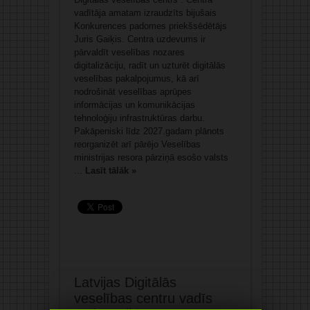
vadītāja amatam izraudzīts bijušais
Konkurences padomes priekšsēdētājs
Juris Gaiķis. Centra uzdevums ir
pārvaldīt veselības nozares
digitalizāciju, radīt un uzturēt digitālās
veselības pakalpojumus, kā arī
nodrošināt veselības aprūpes
informācijas un komunikācijas
tehnoloģiju infrastruktūras darbu.
Pakāpeniski līdz 2027.gadam plānots
reorganizēt arī pārējo Veselības
ministrijas resora pārziņā esošo valsts
...
Lasīt tālāk »
Latvijas Digitālās
veselības centru vadīs