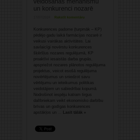
veidošanās mehānismu
un konkurenci nozarē
17/07/2024
Rakstīt komentāru
Konkurences padome (turpmāk – KP)
pēdējo gadu laikā farmācijas nozarē ir
veikusi vairākas aktivitātes. Lai
savlaicīgi novērstu konkurences
šķēršļus nozares regulējumā, KP
proaktīvi iesaistās darba grupās,
apspriežot nozares plānotos regulējuma
projektus, veicot esošā regulējuma
novērtējumus un sniedzot savu
vērtējumu un ieteikumus politikas
veidotājiem un sabiedrībai kopumā.
Nodrošinot iespēju katram tirgus
dalībniekam veikt ekonomisko darbību
brīvas un godīgas konkurences
apstākļos un ...
Lasīt tālāk »