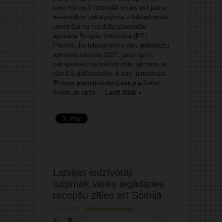
kura mērķis ir izstrādāt un ieviest jaunu
e‑veselības pakalpojumu – laboratorisko
izmeklējumu rezultātu pārrobežu
apmaiņa Eiropas Savienībā (ES).
Plānots, ka laboratorisko datu pārrobežu
apmaiņa sāksies 2027. gada aprīlī,
pakāpeniski nodrošinot datu apmaiņu ar
tām ES dalībvalstīm, kuras, izmantojot
Eiropas pamatpakalpojuma platformu,
nodos un spēs ...
Lasīt tālāk »
Latvijas iedzīvotāji
turpmāk varēs iegādāties
recepšu zāles arī Somijā
03/02/2026
Rakstīt komentāru