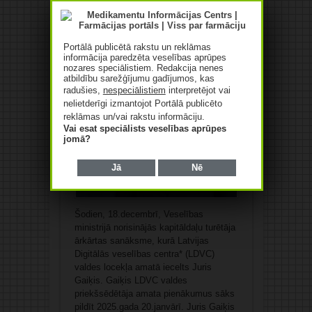
Juris Gaiķis
18/12/2024
Rakstīt komentāru
Portālā publicētā rakstu un reklāmas
informācija paredzēta veselības aprūpes
nozares speciālistiem. Redakcija nenes
atbildību sarežģījumu gadījumos, kas
radušies,
nespeciālistiem
interpretējot vai
nelietderīgi izmantojot Portālā publicēto
reklāmas un/vai rakstu informāciju.
Vai esat speciālists veselības aprūpes
jomā?
Jā
Nē
Šodien, 18.decembrī, Veselības
ministrijā norisinājās kapitāldaļu turētāja
ārkārtas sanāksme, kurā Latvijas
Digitālās veselības centra* (LDVC)
valdes locekļa amatā iecelts Juris
Gaiķis. Gaiķis LDVC valdes
priekšsēdētāja amata pienākumus sāks
pildīt 2025.gada 20.janvārī. Juris Gaiķis