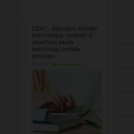
LDVC: Joprojām aicinām
iedzīvotājus novērtēt E-
veselības jaunā
iedzīvotāju portāla
prototipu
30/04/2025
Rakstīt komentāru