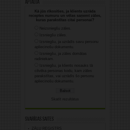
Aptauja
Kā jūs rīkosities, ja klients uzrāda
receptes numuru un vēlas saņemt zāles,
kuras parakstītas citai personai?
Neizsniegšu zāles.
Izsniegšu zāles.
Izsniegšu, ja uzrādīs savu personu
apliecinošu dokumentu.
Izsniegšu, ja zāles domātas
radiniekam.
Izsniegšu, ja klients nosauks tā
cilvēka personas kodu, kam zāles
parakstītas, vai uzrādīs šo personu
apliecinošu dokumentu.
Skatīt rezultātus
Svarīgas saites
ZĀĻU REĢISTRS