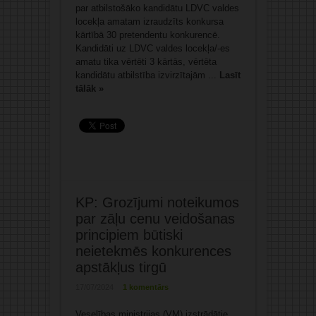
par atbilstošāko kandidātu LDVC valdes
locekļa amatam izraudzīts konkursa
kārtībā 30 pretendentu konkurencē.
Kandidāti uz LDVC valdes locekļa/-es
amatu tika vērtēti 3 kārtās, vērtēta
kandidātu atbilstība izvirzītajām ...
Lasīt
tālāk »
KP: Grozījumi noteikumos
par zāļu cenu veidošanas
principiem būtiski
neietekmēs konkurences
apstākļus tirgū
17/07/2024
1 komentārs
Veselības ministrijas (VM) izstrādātie