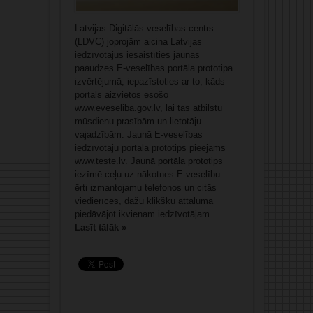
Latvijas Digitālās veselības centrs
(LDVC) joprojām aicina Latvijas
iedzīvotājus iesaistīties jaunās
paaudzes E-veselības portāla prototipa
izvērtējumā, iepazīstoties ar to, kāds
portāls aizvietos esošo
www.eveseliba.gov.lv, lai tas atbilstu
mūsdienu prasībām un lietotāju
vajadzībām. Jaunā E-veselības
iedzīvotāju portāla prototips pieejams
www.teste.lv. Jaunā portāla prototips
iezīmē ceļu uz nākotnes E-veselību –
ērti izmantojamu telefonos un citās
viedierīcēs, dažu klikšķu attālumā
piedāvājot ikvienam iedzīvotājam ...
Lasīt tālāk »