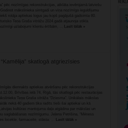
Rekl
a” pēc nozīmīgas rekonstrukcijas, atklāta ievērojamā latviešu
 Godinot mākslinieka simtgadi un viņa nozīmīgo ieguldījumu
priekš rotāja aptiekas logus jau kopš pagājušā gadsimta 80.
sturisko Teņa Graša vitrāžu 2024.gadā atjaunoja stikla
nozīmīgi uzlabojumi klientu ērtībām, ...
Lasīt tālāk »
Kamēlija” skatlogā atgriezīsies
īmīgās diennakts aptiekas atvēršanu pēc rekonstrukcijas
st.12.00, Brīvības ielā 74, Rīgā, tās skatlogā pēc restaurācijas
mākslinieka Teņa Graša vitrāža “Dziesma”. Unikālais mākslas
irāk nekā 40 gadiem tika radīts tieši šai aptiekai un kā
tvijas kultūras mantojuma daļa atgādina par mākslas un
ību saglabāšanas nozīmīgumu. Jeļena Petrišina, “Mēness
es locekle, farmaceite, stāsta: ...
Lasīt tālāk »