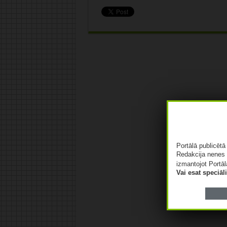
Portālā publicēt
Redakcija nenes 
izmantojot Portāl
Vai esat speciā