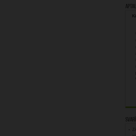
Apta
Kā
Svarī
Z