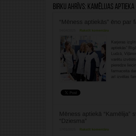
Birku ahrīvs:
Kamēlijas aptieka
“Mēness aptiekās” ēno par fa
04/04/2025
Rakstīt komentāru
Karjeras izgl
aptiekās” Rīgā
Ludzā, Viļānos
varētu izvēlēt
pieredze liecin
farmaceita da
arī izvēlas fa
Mēness aptiekā “Kamēlija” sv
“Dziesma”
17/01/2025
Rakstīt komentāru