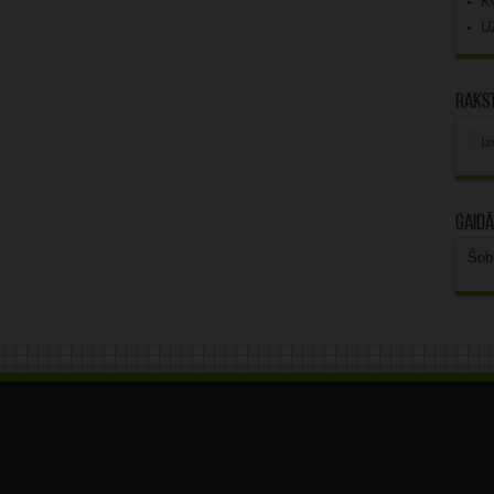
K
U
Rakst
Rak
arhī
Gaidā
Šob