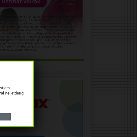
āma
istiem.
vai nelietderīgi