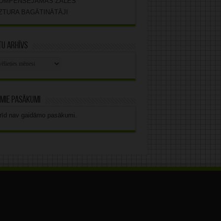
OMPENSĒJAMĀS ZĀLES
ZTURA BAGĀTINĀTĀJI
u arhīvs
stu
vs
mie pasākumi
rīd nav gaidāmo pasākumi.