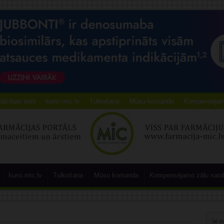
ācības testi
kursi.mic.lv
Tulkošana
Mūsu komanda
Kompensējamo
kursi.mic.lv
Tulkošana
Mūsu komanda
Kompensējamo zāļu sara