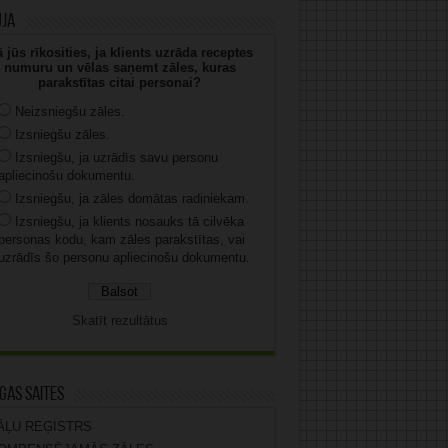
uja
 jūs rīkosities, ja klients uzrāda receptes
numuru un vēlas saņemt zāles, kuras
parakstītas citai personai?
Neizsniegšu zāles.
Izsniegšu zāles.
Izsniegšu, ja uzrādīs savu personu
apliecinošu dokumentu.
Izsniegšu, ja zāles domātas radiniekam.
Izsniegšu, ja klients nosauks tā cilvēka
personas kodu, kam zāles parakstītas, vai
uzrādīs šo personu apliecinošu dokumentu.
Skatīt rezultātus
gas saites
ĀĻU REĢISTRS