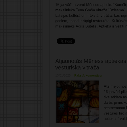
16.janvārī, atverot Mēness aptieku “Kamēlij
mākslinieka Teņa Graša vitrāža “Dziesma”.
Latvijas kultūrā un mākslā, vitrāža, kas ie
gadiem, tagad ir rūpīgi restaurēta. Kultūrvē
mākslinieks Agris Butelis. Aptiekā ir veikti 
Atjaunotās Mēness aptiekas “
vēsturiskā vitrāža
13/01/2025
Rakstīt komentāru
Atzīmējot noz
16.janvārī plk
tiks atklāta 
darbs pirms va
neatņemama La
vēstures liec
aptiekas” vald