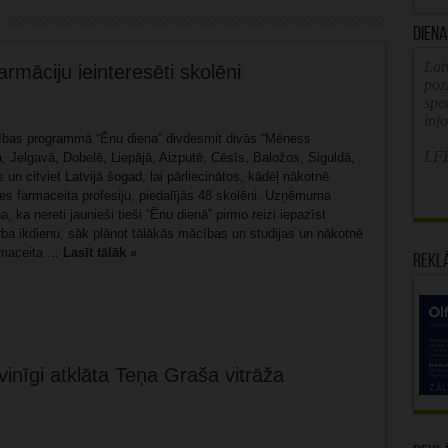
Diena
Latv
rmāciju ieinteresēti skolēni
poz
spe
inf
ītības programmā “Ēnu diena” divdesmit divās “Mēness
LFB
, Jelgavā, Dobelē, Liepājā, Aizputē, Cēsīs, Baložos, Siguldā,
 un citviet Latvijā šogad, lai pārliecinātos, kādēļ nākotnē
ies farmaceita profesiju, piedalījās 48 skolēni. Uzņēmuma
a, ka nereti jaunieši tieši “Ēnu dienā” pirmo reizi iepazīst
rba ikdienu, sāk plānot tālākās mācības un studijas un nākotnē
rmaceita ...
Lasīt tālāk »
Rekl
inīgi atklāta Teņa Graša vitrāža