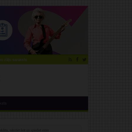
 zāļu saraksts
ksts