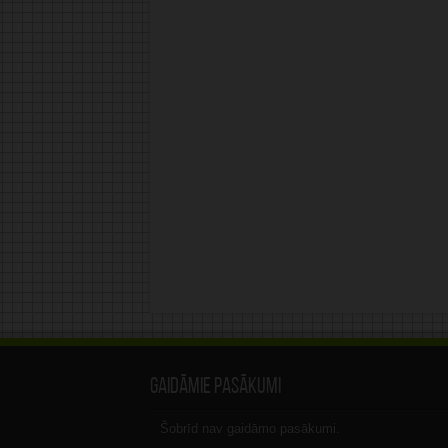
Gaidāmie pasākumi
Šobrīd nav gaidāmo pasākumi.