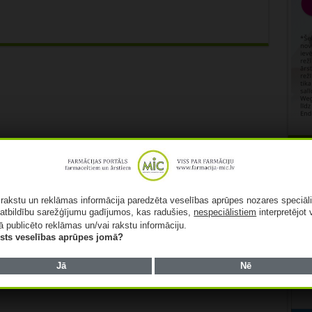
Rekl
ā rakstu un reklāmas informācija paredzēta veselības aprūpes nozares speciāl
atbildību sarežģījumu gadījumos, kas radušies,
nespeciālistiem
interpretējot 
ā publicēto reklāmas un/vai rakstu informāciju.
lists veselības aprūpes jomā?
Jā
Nē