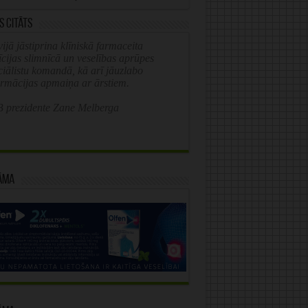
s citāts
ijā jāstiprina klīniskā farmaceita
īcijas slimnīcā un veselības aprūpes
ciālistu komandā, kā arī jāuzlabo
ormācijas apmaiņa ar ārstiem.
 prezidente Zane Melberga
āma