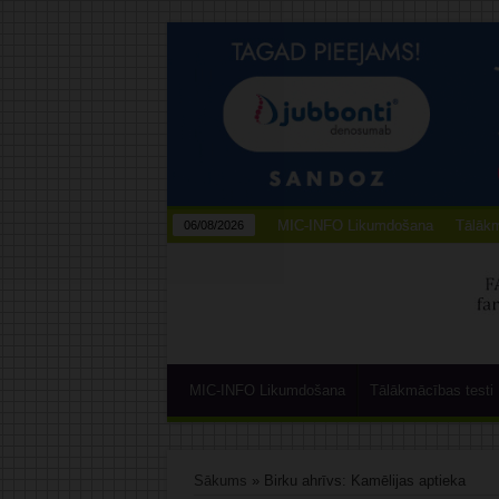
MIC-INFO Likumdošana
Tālākm
06/08/2026
MIC-INFO Likumdošana
Tālākmācības testi
Sākums
»
Birku ahrīvs: Kamēlijas aptieka