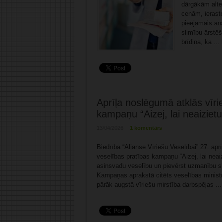
dārgākām alte
cenām, ierasto
pieejamais an
slimību ārstēš
brīdina, ka ...
Aprīļa noslēgumā atklās vīri
kampaņu “Aizej, lai neaizietu
13/04/2026
1 komentārs
Biedrība “Alianse Vīriešu Veselībai” 27. apr
veselības pratības kampaņu “Aizej, lai neaizi
asinsvadu veselību un pievērst uzmanību situ
Kampaņas aprakstā citēts veselības ministr
pārāk augstā vīriešu mirstība darbspējas ..