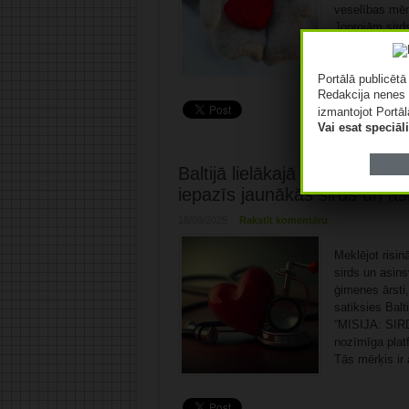
veselības mēne
Joprojām sird
Latvijā. Saska
datiem 2024. 
Portālā publicēt
Redakcija nenes 
izmantojot Portāl
Vai esat speciā
Baltijā lielākajā kardioloģij
iepazīs jaunākās sirds un as
18/09/2025
Rakstīt komentāru
Meklējot risin
sirds un asin
ģimenes ārsti, 
satiksies Balti
“MISIJA: SIRD
nozīmīga platf
Tās mērķis ir 