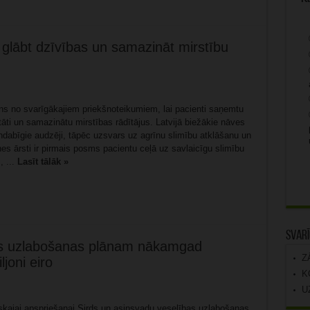
 glābt dzīvības un samazināt mirstību
ens no svarīgākajiem priekšnoteikumiem, lai pacienti saņemtu
tāti un samazinātu mirstības rādītājus. Latvijā biežākie nāves
undabīgie audzēji, tāpēc uzsvars uz agrīnu slimību atklāšanu un
es ārsti ir pirmais posms pacientu ceļā uz savlaicīgu slimību
, ...
Lasīt tālāk »
Svarī
as uzlabošanas plānam nākamgad
Z
joni eiro
K
U
iskajai apspriešanai Sirds un asinsvadu veselības uzlabošanas