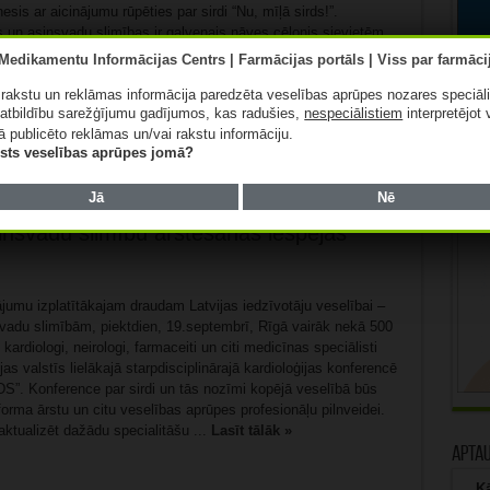
sis ar aicinājumu rūpēties par sirdi “Nu, mīļā sirds!”.
s un asinsvadu slimības ir galvenais nāves cēlonis sievietēm
ņā ar jaunākajiem Slimību profilakses un kontroles centra
gadā no sirds un ...
Lasīt tālāk »
ā rakstu un reklāmas informācija paredzēta veselības aprūpes nozares speciāl
atbildību sarežģījumu gadījumos, kas radušies,
nespeciālistiem
interpretējot 
ā publicēto reklāmas un/vai rakstu informāciju.
lists veselības aprūpes jomā?
Jā
Nē
as konferencē 500 medicīnas speciālisti
insvadu slimību ārstēšanas iespējas
ājumu izplatītākajam draudam Latvijas iedzīvotāju veselībai –
svadu slimībām, piektdien, 19.septembrī, Rīgā vairāk nekā 500
kardiologi, neirologi, farmaceiti un citi medicīnas speciālisti
jas valstīs lielākajā starpdisciplinārajā kardioloģijas konferencē
S”. Konference par sirdi un tās nozīmi kopējā veselībā būs
orma ārstu un citu veselības aprūpes profesionāļu pilnveidei.
aktualizēt dažādu specialitāšu ...
Lasīt tālāk »
Apta
Kā