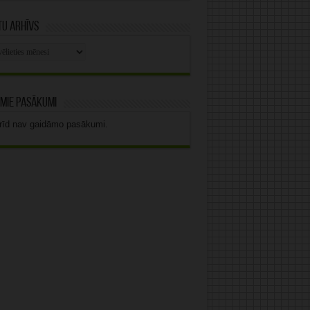
u arhīvs
stu
vs
mie pasākumi
rīd nav gaidāmo pasākumi.