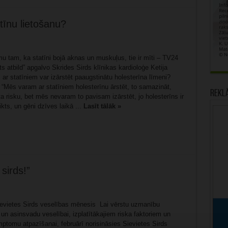
tīnu lietošanu?
u tam, ka statīni bojā aknas un muskuļus, tie ir mīti – TV24
ts atbild” apgalvo Skrides Sirds klīnikas kardioloģe Ketija
 ar statīniem var izārstēt paaugstinātu holesterīna līmeni?
 “Mēs varam ar statīniem holesterīnu ārstēt, to samazināt,
Rekl
ta risku, bet mēs nevaram to pavisam izārstēt, jo holesterīns ir
ikts, un gēni dzīves laikā ...
Lasīt tālāk »
sirds!”
ievietes Sirds veselības mēnesis Lai vērstu uzmanību
 un asinsvadu veselībai, izplatītākajiem riska faktoriem un
mptomu atpazīšanai, februārī norisināsies Sievietes Sirds