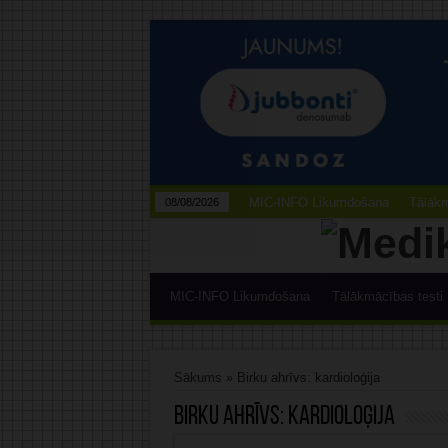
MIC-INFO Likumdošana
Tālākm
08/08/2026
MIC-INFO Likumdošana
Tālākmācības testi
Sākums
»
Birku ahrīvs: kardioloģija
Birku ahrīvs:
kardioloģija