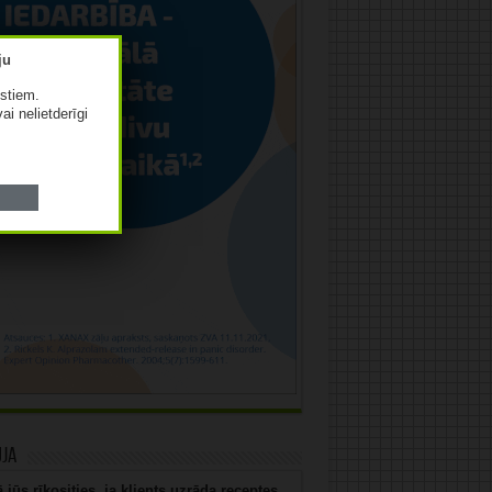
istiem.
vai nelietderīgi
uja
 jūs rīkosities, ja klients uzrāda receptes