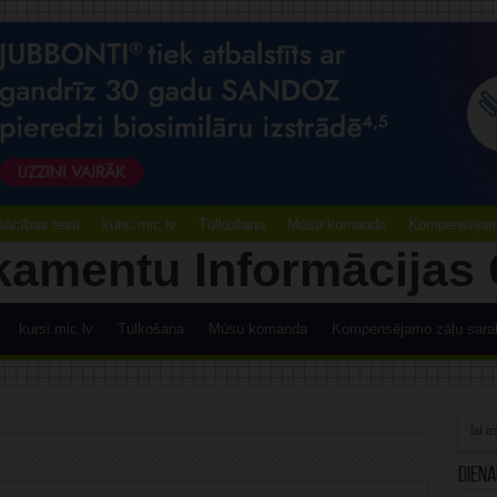
ācības testi
kursi.mic.lv
Tulkošana
Mūsu komanda
Kompensējamo
kursi.mic.lv
Tulkošana
Mūsu komanda
Kompensējamo zāļu sara
Diena