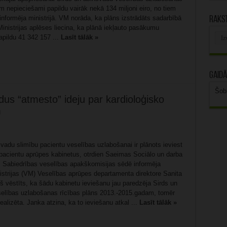
 nepieciešami papildu vairāk nekā 134 miljoni eiro, no tiem
nformēja ministrijā. VM norāda, ka plāns izstrādāts sadarbībā
Rakst
inistrijas aplēses liecina, ka plānā iekļauto pasākumu
Rak
pildu 41 342 157 ...
Lasīt tālāk »
arhī
Gaidā
Šob
dus “atmesto” ideju par kardioloģisko
m
vadu slimību pacientu veselības uzlabošanai ir plānots ieviest
 pacientu aprūpes kabinetus, otrdien Saeimas Sociālo un darba
as Sabiedrības veselības apakškomisijas sēdē informēja
istrijas (VM) Veselības aprūpes departamenta direktore Sanita
š vēstīts, ka šādu kabinetu ieviešanu jau paredzēja Sirds un
elības uzlabošanas rīcības plāns 2013.-2015.gadam, tomēr
realizēta. Janka atzina, ka to ieviešanu atkal ...
Lasīt tālāk »