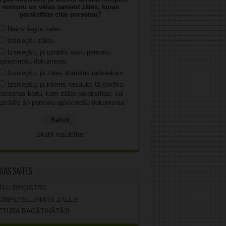
numuru un vēlas saņemt zāles, kuras
parakstītas citai personai?
Neizsniegšu zāles.
Izsniegšu zāles.
Izsniegšu, ja uzrādīs savu personu
apliecinošu dokumentu.
Izsniegšu, ja zāles domātas radiniekam.
Izsniegšu, ja klients nosauks tā cilvēka
personas kodu, kam zāles parakstītas, vai
uzrādīs šo personu apliecinošu dokumentu.
Skatīt rezultātus
gas saites
ĀĻU REĢISTRS
OMPENSĒJAMĀS ZĀLES
ZTURA BAGĀTINĀTĀJI