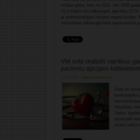
rīcības plānu, kam no 2026. līdz 2028.gadam
41,3 miljoni eiro nākamgad, aģentūru LETA i
ar profesionālajām nozares organizācijām. M
īstenošanai nākamgad būtu nepieciešami pa
VM sola realizēt vairākus ga
pacientu aprūpes kabinetie
12/03/2025
Rakstīt komentāru
Sirds un asins
kardioloģisko
lietu komisij
Veselības min
Janka. Iepriek
asinsvadu ves
iecere netika 