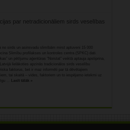
cijas par netradicionāliem sirds veselības
jā no sirds un asinsvadu slimībām mirst aptuveni 15 000
iecina Slimību profilakses un kontroles centra (SPKC) dati.
as” un pētījumu aģentūras “Norstat” veiktā aptauja apstiprina,
 Latvijā lielākoties apzinās tradicionālos sirds veselību
iska faktorus, bet ir maz informēti par tā dēvētajiem
jiem, tai skaitā – vides, faktoriem un to iespējamo ietekmi uz
īgu ...
Lasīt tālāk »