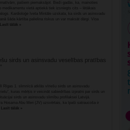
rnatīvām, pašiem piemaksājot. Bieži gadās, ka, mainoties
 medikamentu vietā aptiekā tiek izsniegts cits – lētākais
alogs. Kardioloģe Iveta Mintāle uzskata, ka sirds un asinsvadu
anā šāda kārtība palielina riskus un var maksāt dārgi. Viņa
Lasīt tālāk »
ešu sirds un asinsvadu veselības pratības
”
īlī Rīgas 1. slimnīcā atklās vīriešu sirds un asinsvadu
etu”, kuras mērķis ir veicināt sabiedrības izpratni par sirds un
ācijai sirds un asinsvadu slimību profilaksei Latvijā.
a Hosama Abu Meri (JV) uzsvērtais, ka īpaši satraucoša ir
.
Lasīt tālāk »