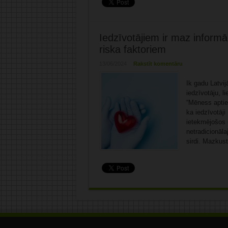
Iedzīvotājiem ir maz informā
riska faktoriem
13/06/2024
Rakstīt komentāru
Ik gadu Latvi
iedzīvotāju, l
“Mēness aptiek
ka iedzīvotāji
ietekmējošos r
netradicionāla
sirdi. Mazkust