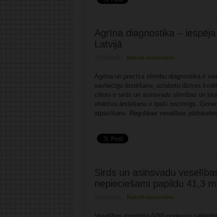
Agrīna diagnostika – iespēja
Latvijā
27/08/2025
Rakstīt komentāru
Agrīna un precīza slimību diagnostika ir vi
savlaicīgu ārstēšanu, uzlabotu dzīves kvali
cēloņi ir sirds un asinsvadu slimības un ļa
efektīvu ārstēšanu ir īpaši nozīmīgs. Ģimen
atpazīšanu. Regulāras veselības pārbaudes
Sirds un asinsvadu veselīb
nepieciešami papildu 41,3 mil
04/08/2025
Rakstīt komentāru
Veselības ministrija (VM) nodevusi sabiedr