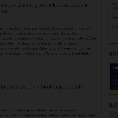
Latv
atvijas Zāļu reģistrā iekļautās zāles ir
poz
īvas
spe
inf
LFB
istrija un Zāļu valsts aģentūra (ZVA) pauž bažas un nosoda
lstisko organizāciju un kardiologu publiski paustus
ar zāļu drošumu un kvalitāti un uzsver, ka visas Latvijas Zāļu
utās zāles ir kvalitatīvas un drošas un atbilst stingriem
as ir vienādi visā Eiropā. Zāles Eiropas Savienībā (ES) tiek
jeb reģistrētas tikai tad, kad ZVA vai Eiropas ...
Lasīt tālāk »
Rekl
ips bez izvēles ir birokrātijas slazds
Rekl
cientu organizāciju aktivitātes liecina, ka cilvēkus
s, ka, valstij kompensējot tikai lētākās zāles, tiek liegta izvēle