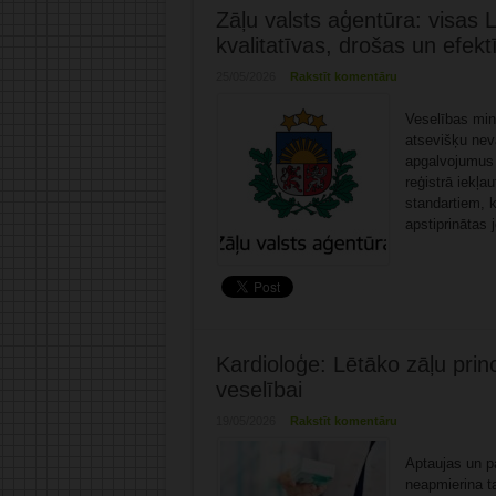
Zāļu valsts aģentūra: visas L
kvalitatīvas, drošas un efekt
25/05/2026
Rakstīt komentāru
Veselības min
atsevišķu neva
apgalvojumus p
reģistrā iekļa
standartiem, k
apstiprinātas 
Kardioloģe: Lētāko zāļu princ
veselībai
19/05/2026
Rakstīt komentāru
Aptaujas un pa
neapmierina ta