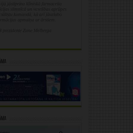
ijā jāstiprina klīniskā farmaceita
īcijas slimnīcā un veselības aprūpes
ciālistu komandā, kā arī jāuzlabo
ormācijas apmaiņa ar ārstiem.
 prezidente Zane Melberga
āma
āma