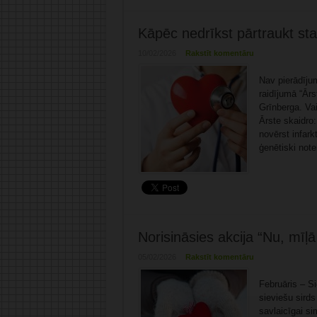
Kāpēc nedrīkst pārtraukt sta
10/02/2026
Rakstīt komentāru
Nav pierādījum
raidījumā “Ārs
Grīnberga. Vai
Ārste skaidro:
novērst infark
ģenētiski note
Norisināsies akcija “Nu, mīļā 
05/02/2026
Rakstīt komentāru
Februāris – S
sieviešu sirds
savlaicīgai si