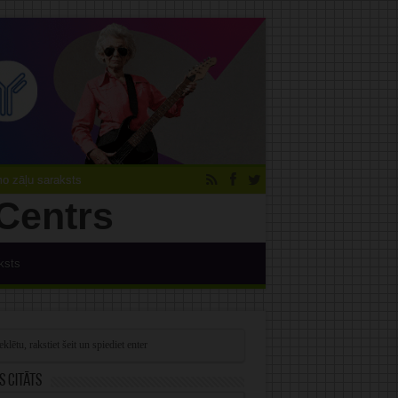
 zāļu saraksts
ksts
s citāts