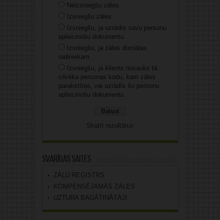
Neizsniegšu zāles.
Izsniegšu zāles.
Izsniegšu, ja uzrādīs savu personu
apliecinošu dokumentu.
Izsniegšu, ja zāles domātas
radiniekam.
Izsniegšu, ja klients nosauks tā
cilvēka personas kodu, kam zāles
parakstītas, vai uzrādīs šo personu
apliecinošu dokumentu.
Skatīt rezultātus
Svarīgas saites
ZĀĻU REĢISTRS
KOMPENSĒJAMĀS ZĀLES
UZTURA BAGĀTINĀTĀJI