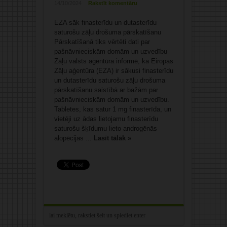
14/10/2024
Rakstīt komentāru
EZA sāk finasterīdu un dutasterīdu
saturošu zāļu drošuma pārskatīšanu
Pārskatīšanā tiks vērtēti dati par
pašnāvnieciskām domām un uzvedību
Zāļu valsts aģentūra informē, ka Eiropas
Zāļu aģentūra (EZA) ir sākusi finasterīdu
un dutasterīdu saturošu zāļu drošuma
pārskatīšanu saistībā ar bažām par
pašnāvnieciskām domām un uzvedību.
Tabletes, kas satur 1 mg finasterīda, un
vietēji uz ādas lietojamu finasterīdu
saturošu šķīdumu lieto androgēnās
alopēcijas ...
Lasīt tālāk »