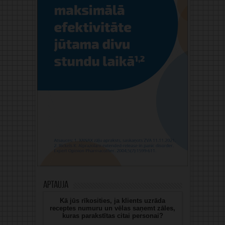
Aptauja
Kā jūs rīkosities, ja klients uzrāda
receptes numuru un vēlas saņemt zāles,
kuras parakstītas citai personai?