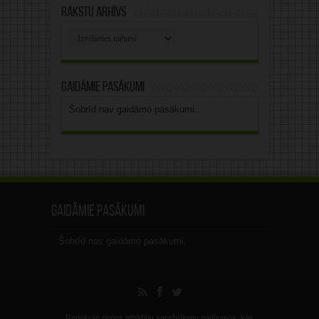
Rakstu arhīvs
Rakstu
arhīvs
Gaidāmie pasākumi
Šobrīd nav gaidāmo pasākumi.
Gaidāmie pasākumi
Šobrīd nav gaidāmo pasākumi.
Redakcija nenes atbildību sarežģījumu gadījumos, kas