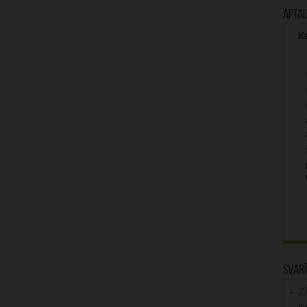
Apta
Kā
Svarī
Z