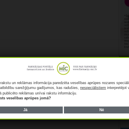
Rekl
ā rakstu un reklāmas informācija paredzēta veselības aprūpes nozares speciāl
atbildību sarežģījumu gadījumos, kas radušies,
nespeciālistiem
interpretējot 
ā publicēto reklāmas un/vai rakstu informāciju.
lists veselības aprūpes jomā?
Jā
Nē