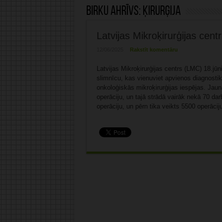
Birku ahrīvs:
ķirurģija
Latvijas Mikroķirurģijas cent
12/06/2025
Rakstīt komentāru
Latvijas Mikroķirurģijas centrs (LMC) 18.jūn
slimnīcu, kas vienuviet apvienos diagnosti
onkoloģiskās mikroķirurģijas iespējas. Jau
operāciju, un tajā strādā vairāk nekā 70 da
operāciju, un pērn tika veikts 5500 operācij