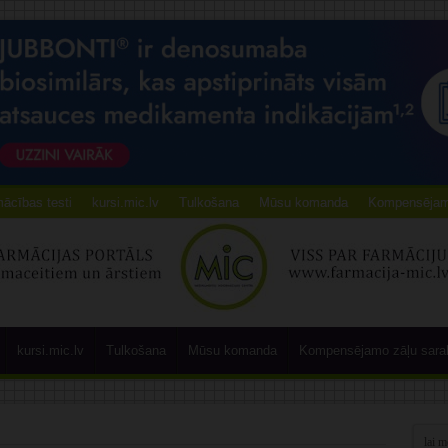
ācības testi
kursi.mic.lv
Tulkošana
Mūsu komanda
Kompensējamo
kursi.mic.lv
Tulkošana
Mūsu komanda
Kompensējamo zāļu sara