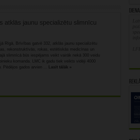
Diena
Latv
rs atklās jaunu specializētu slimnīcu
poz
spe
inf
ijā Rīgā, Brīvības gatvē 332, atklās jaunu specializētu
LFB
kas, rekonstruktīvās, rokas, estētiskās medicīnas un
najā slimnīcā būs iespējams veikt vairāk nekā 300 veidu
rbinieku komanda. LMC ik gadu tiek veikts vidēji 4000
u. Pēdējos gados arvien ...
Lasīt tālāk »
Rekl