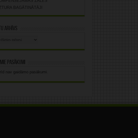
OMPENSĒJAMĀS ZĀLES
ZTURA BAGĀTINĀTĀJI
u arhīvs
stu
vs
mie pasākumi
rīd nav gaidāmo pasākumi.