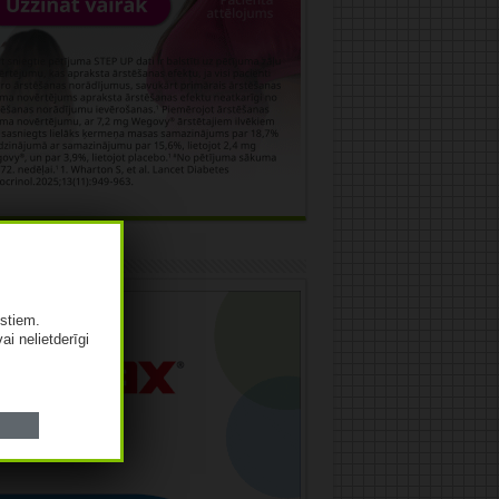
āma
istiem.
vai nelietderīgi