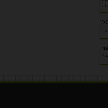
K
U
Rakst
Rak
arhī
Gaidā
Šob