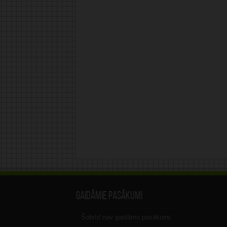
Gaidāmie pasākumi
Šobrīd nav gaidāmo pasākumi.