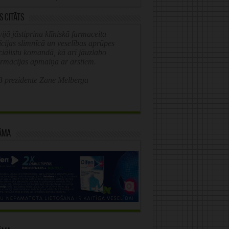
s citāts
ijā jāstiprina klīniskā farmaceita
īcijas slimnīcā un veselības aprūpes
ciālistu komandā, kā arī jāuzlabo
ormācijas apmaiņa ar ārstiem.
 prezidente Zane Melberga
āma