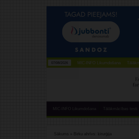
MIC-INFO Likumdošana
Tālākm
07/08/2026
MIC-INFO Likumdošana
Tālākmācības testi
Sākums
»
Birku ahrīvs: ķirurģija