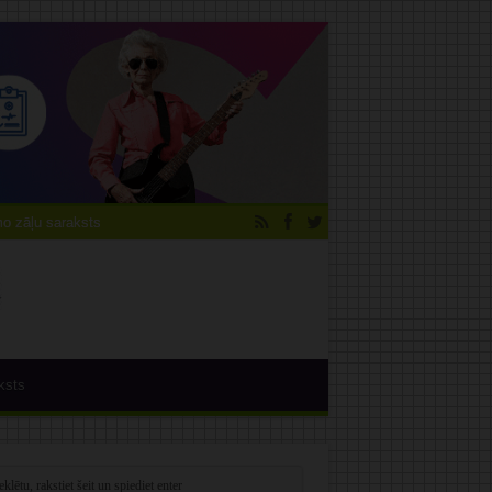
 zāļu saraksts
ksts