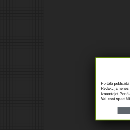
Portālā publicēt
Redakcija nenes 
izmantojot Portāl
Vai esat speciā