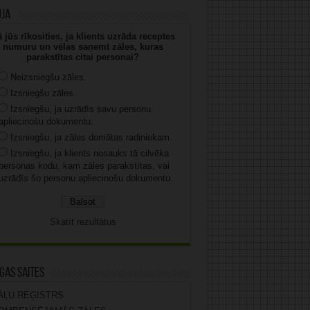
uja
 jūs rīkosities, ja klients uzrāda receptes
numuru un vēlas saņemt zāles, kuras
parakstītas citai personai?
Neizsniegšu zāles.
Izsniegšu zāles.
Izsniegšu, ja uzrādīs savu personu
apliecinošu dokumentu.
Izsniegšu, ja zāles domātas radiniekam.
Izsniegšu, ja klients nosauks tā cilvēka
personas kodu, kam zāles parakstītas, vai
uzrādīs šo personu apliecinošu dokumentu.
Skatīt rezultātus
gas saites
ĀĻU REĢISTRS