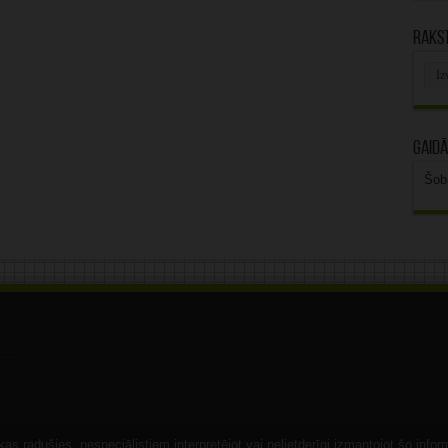
Rakst
Rak
arhī
Gaidā
Šob
s radušies, nespeciālistiem interpretējot vai nelietderīgi izmantojot šo infor