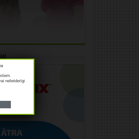
āma
istiem.
vai nelietderīgi