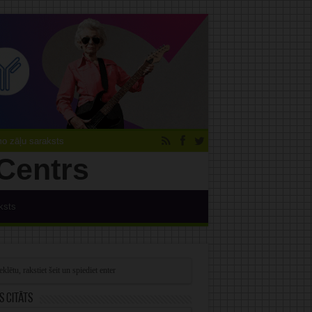
 zāļu saraksts
ksts
s citāts