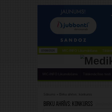
MIC-INFO Likumdošana
Tālākm
07/08/2026
MIC-INFO Likumdošana
Tālākmācības testi
Sākums
»
Birku ahrīvs: konkurss
Birku ahrīvs:
konkurss