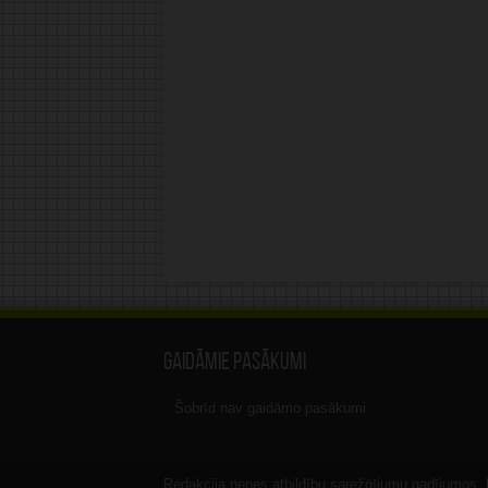
Gaidāmie pasākumi
Šobrīd nav gaidāmo pasākumi.
Redakcija nenes atbildību sarežģījumu gadījumos, ka