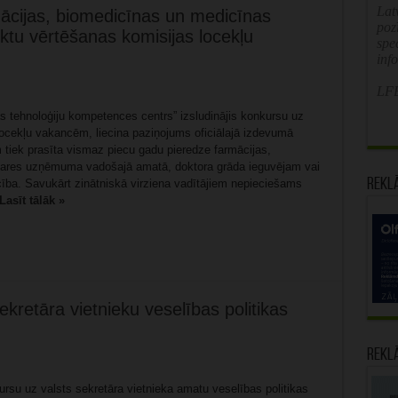
Latv
mācijas, biomedicīnas un medicīnas
poz
ektu vērtēšanas komisijas locekļu
spe
inf
LFB
 tehnoloģiju kompetences centrs” izsludinājis konkursu uz
locekļu vakancēm, liecina paziņojums oficiālajā izdevumā
 tiek prasīta vismaz piecu gadu pieredze farmācijas,
ozares uzņēmuma vadošajā amatā, doktora grāda ieguvējam vai
Rekl
cība. Savukārt zinātniskā virziena vadītājiem nepieciešams
Lasīt tālāk »
retāra vietnieku veselības politikas
Rekl
kursu uz valsts sekretāra vietnieka amatu veselības politikas