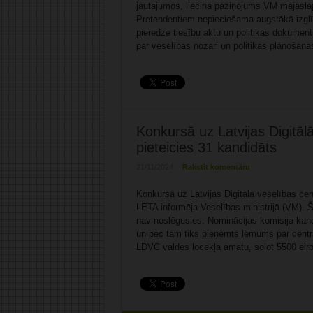
jautājumos, liecina paziņojums VM mājaslap
Pretendentiem nepieciešama augstākā izglīt
pieredze tiesību aktu un politikas dokument
par veselības nozari un politikas plānošanas
Konkursā uz Latvijas Digitāl
pieteicies 31 kandidāts
21/11/2024
Rakstīt komentāru
Konkursā uz Latvijas Digitālā veselības cen
LETA informēja Veselības ministrijā (VM). Š
nav noslēgusies. Nominācijas komisija kan
un pēc tam tiks pieņemts lēmums par centr
LDVC valdes locekļa amatu, solot 5500 eiro