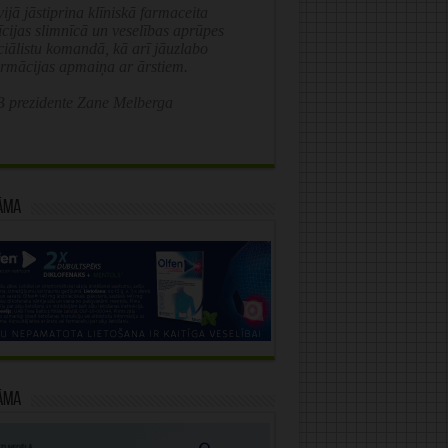
ijā jāstiprina klīniskā farmaceita
īcijas slimnīcā un veselības aprūpes
ciālistu komandā, kā arī jāuzlabo
ormācijas apmaiņa ar ārstiem.
 prezidente Zane Melberga
āma
āma