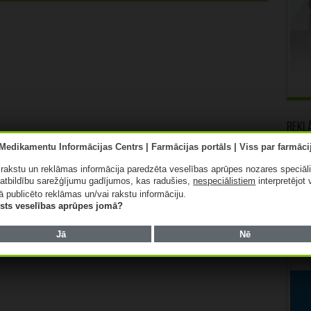
Rekl
ā rakstu un reklāmas informācija paredzēta veselības aprūpes nozares speciāl
atbildību sarežģījumu gadījumos, kas radušies,
nespeciālistiem
interpretējot 
ā publicēto reklāmas un/vai rakstu informāciju.
lists veselības aprūpes jomā?
Jā
Nē