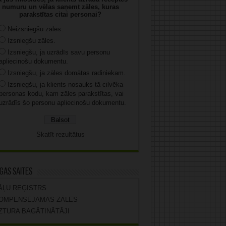
numuru un vēlas saņemt zāles, kuras
parakstītas citai personai?
Neizsniegšu zāles.
Izsniegšu zāles.
Izsniegšu, ja uzrādīs savu personu
apliecinošu dokumentu.
Izsniegšu, ja zāles domātas radiniekam.
Izsniegšu, ja klients nosauks tā cilvēka
personas kodu, kam zāles parakstītas, vai
uzrādīs šo personu apliecinošu dokumentu.
Skatīt rezultātus
gas saites
ĀĻU REĢISTRS
OMPENSĒJAMĀS ZĀLES
ZTURA BAGĀTINĀTĀJI