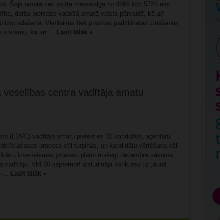
ā. Šajā amatā tiek solīta mēnešalga no 4866 līdz 5725 eiro.
ība, darba pieredze vadošā amatā valsts pārvaldē, kā arī
u izstrādāšanā. Vienlaikus tiek prasītas padziļinātas zināšanas
 sistēmu, kā arī ...
Lasīt tālāk »
ā veselības centra vadītāja amatu
tra (LDVC) vadītāja amatu pieteicies 31 kandidāts, aģentūru
obrīd atlases process vēl turpinās, un kandidātu vērtēšana vēl
didātu izvērtēšanas procesu plāno noslēgt decembra sākumā,
a vadītāju. VM 30.septembrī izsludināja konkursu uz jaunā
 ...
Lasīt tālāk »