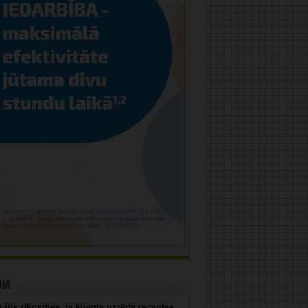
uja
 jūs rīkosities, ja klients uzrāda receptes