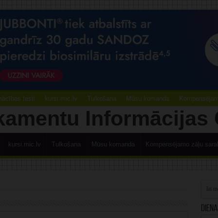
ācības testi
kursi.mic.lv
Tulkošana
Mūsu komanda
Kompensējamo
kursi.mic.lv
Tulkošana
Mūsu komanda
Kompensējamo zāļu sara
Diena