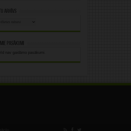
u arhīvs
stu
vs
mie pasākumi
rīd nav gaidāmo pasākumi.
māciju.