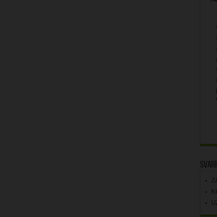
Svarī
Z
K
U