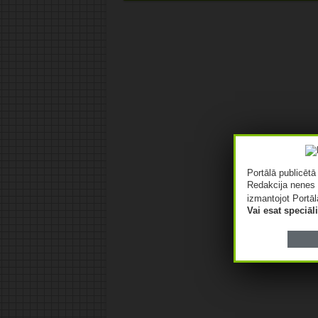
Portālā publicēt
Redakcija nenes 
izmantojot Portāl
Vai esat speciā