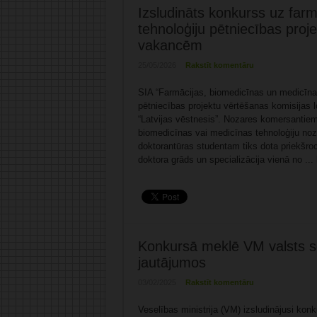
Izsludināts konkurss uz far
tehnoloģiju pētniecības proj
vakancēm
25/05/2026
Rakstīt komentāru
SIA “Farmācijas, biomedicīnas un medicīnas
pētniecības projektu vērtēšanas komisijas 
“Latvijas vēstnesis”. Nozares komersantiem
biomedicīnas vai medicīnas tehnoloģiju n
doktorantūras studentam tiks dota priekšro
doktora grāds un specializācija vienā no ...
Konkursā meklē VM valsts sek
jautājumos
03/02/2025
Rakstīt komentāru
Veselības ministrija (VM) izsludinājusi kon