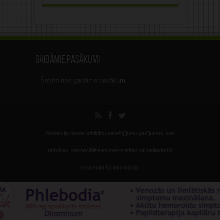
Gaidāmie pasākumi
Šobrīd nav gaidāmo pasākumi.
Redakcija nenes atbildību sarežģījumu gadījumos, kas
radušies, nespeciālistiem interpretējot vai nelietderīgi
izmantojot šo informāciju.