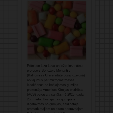
Pētniece Liza Lova un inženierzinātņu
profesors Sendžejs Mohantijs
(Kalifornijas Universitāte Losandželosā)
atklājumus par mikroplastmasas
izdalīšanos no košļājamās gumijas
prezentēja Amerikas Ķīmijas biedrības
(ACS) pavasara sanāksmē 2025. gada
25. martā. Košļājamās gumijas ir
izgatavotas no gumijas, saldinātāja,
aromatizētājiem un citām sastāvdaļām.