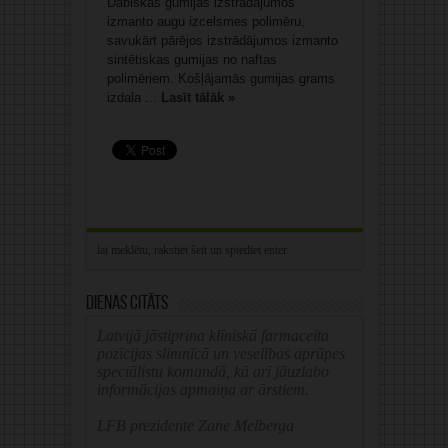
Dabiskās gumijas izstrādājumos
izmanto augu izcelsmes polimēru,
savukārt pārējos izstrādājumos izmanto
sintētiskas gumijas no naftas
polimēriem. Košļājamās gumijas grams
izdala ...
Lasīt tālāk »
Dienas citāts
Latvijā jāstiprina klīniskā farmaceita
pozīcijas slimnīcā un veselības aprūpes
speciālistu komandā, kā arī jāuzlabo
informācijas apmaiņa ar ārstiem.
LFB prezidente Zane Melberga