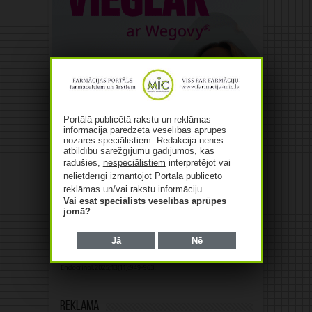
Portālā publicētā rakstu un reklāmas
informācija paredzēta veselības aprūpes
nozares speciālistiem. Redakcija nenes
atbildību sarežģījumu gadījumos, kas
radušies,
nespeciālistiem
interpretējot vai
nelietderīgi izmantojot Portālā publicēto
reklāmas un/vai rakstu informāciju.
Vai esat speciālists veselības aprūpes
jomā?
Jā
Nē
Reklāma