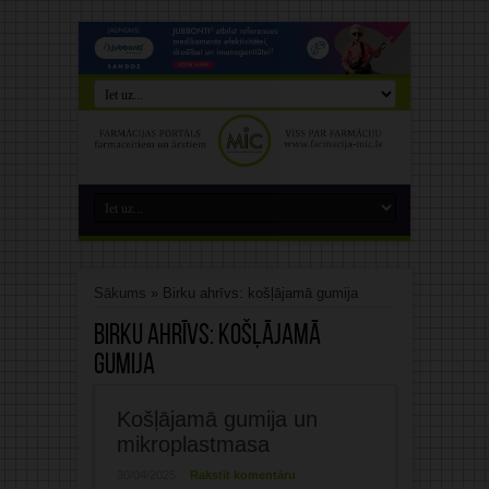
Sākums
»
Birku ahrīvs: košļājamā gumija
Birku ahrīvs:
košļājamā
gumija
Košļājamā gumija un
mikroplastmasa
30/04/2025
Rakstīt komentāru