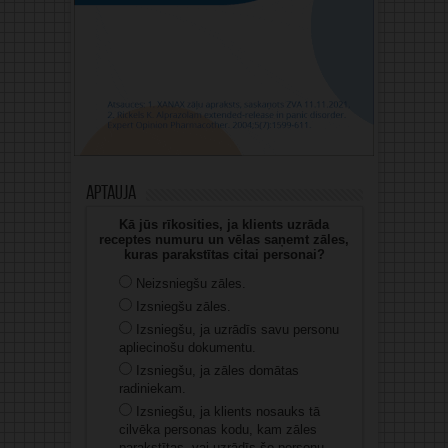
Aptauja
Kā jūs rīkosities, ja klients uzrāda
receptes numuru un vēlas saņemt zāles,
kuras parakstītas citai personai?
Neizsniegšu zāles.
Izsniegšu zāles.
Izsniegšu, ja uzrādīs savu personu
apliecinošu dokumentu.
Izsniegšu, ja zāles domātas
radiniekam.
Izsniegšu, ja klients nosauks tā
cilvēka personas kodu, kam zāles
parakstītas, vai uzrādīs šo personu