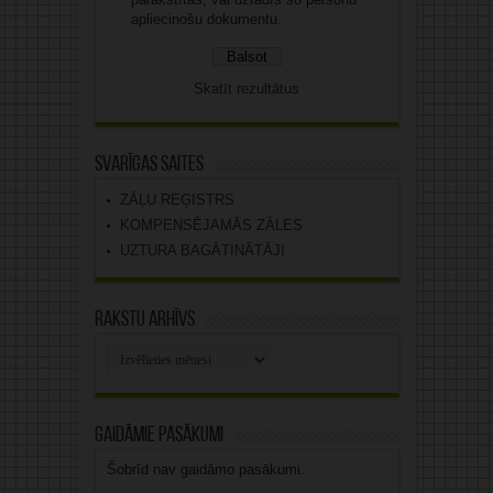
apliecinošu dokumentu.
Skatīt rezultātus
Svarīgas saites
ZĀĻU REĢISTRS
KOMPENSĒJAMĀS ZĀLES
UZTURA BAGĀTINĀTĀJI
Rakstu arhīvs
Rakstu
arhīvs
Gaidāmie pasākumi
Šobrīd nav gaidāmo pasākumi.