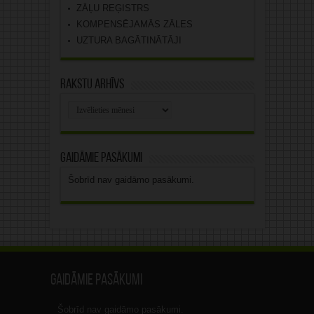
ZĀĻU REĢISTRS
KOMPENSĒJAMĀS ZĀLES
UZTURA BAGĀTINĀTĀJI
Rakstu arhīvs
Rakstu
arhīvs
Gaidāmie pasākumi
Šobrīd nav gaidāmo pasākumi.
Gaidāmie pasākumi
Šobrīd nav gaidāmo pasākumi.