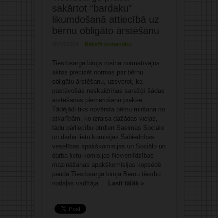
sakārtot “bardaku”
likumdošanā attiecībā uz
bērnu obligāto ārstēšanu
08/10/2024
Rakstīt komentāru
Tiesībsarga birojs rosina normatīvajos
aktos precizēt normas par bērnu
obligātu ārstēšanu, uzsverot, ka
pastāvošās neskaidrības sarežģī šādas
ārstēšanas piemērošanu praksē.
Tādējādi tiks novērsta bērnu miršana no
atkarībām, ko izraisa dažādas vielas,
tādu pārliecību otrdien Saeimas Sociālo
un darba lietu komisijas Sabiedrības
veselības apakškomisijas un Sociālo un
darba lietu komisijas Nevienlīdzības
mazināšanas apakškomisijas kopsēdē
pauda Tiesībsarga biroja Bērnu tiesību
nodaļas vadītāja ...
Lasīt tālāk »