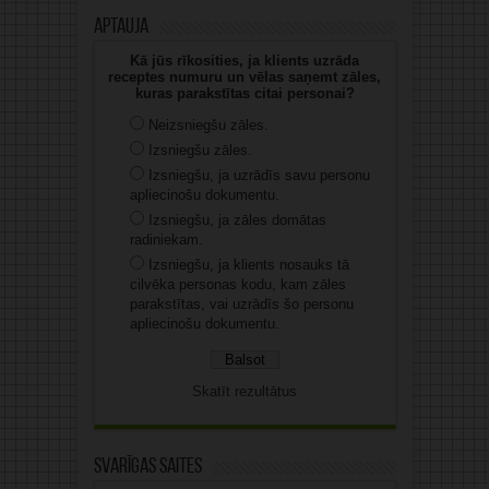
Aptauja
Kā jūs rīkosities, ja klients uzrāda
receptes numuru un vēlas saņemt zāles,
kuras parakstītas citai personai?
Neizsniegšu zāles.
Izsniegšu zāles.
Izsniegšu, ja uzrādīs savu personu
apliecinošu dokumentu.
Izsniegšu, ja zāles domātas
radiniekam.
Izsniegšu, ja klients nosauks tā
cilvēka personas kodu, kam zāles
parakstītas, vai uzrādīs šo personu
apliecinošu dokumentu.
Skatīt rezultātus
Svarīgas saites