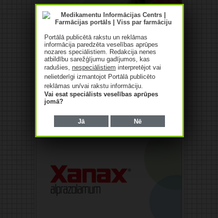
Portālā publicētā rakstu un reklāmas
informācija paredzēta veselības aprūpes
nozares speciālistiem. Redakcija nenes
atbildību sarežģījumu gadījumos, kas
radušies,
nespeciālistiem
interpretējot vai
nelietderīgi izmantojot Portālā publicēto
reklāmas un/vai rakstu informāciju.
Vai esat speciālists veselības aprūpes
jomā?
Jā
Nē
Reklāma