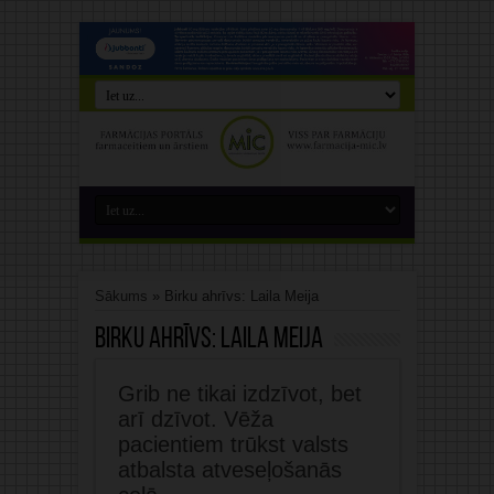
Sākums
»
Birku ahrīvs: Laila Meija
Birku ahrīvs:
Laila Meija
Grib ne tikai izdzīvot, bet
arī dzīvot. Vēža
pacientiem trūkst valsts
atbalsta atveseļošanās