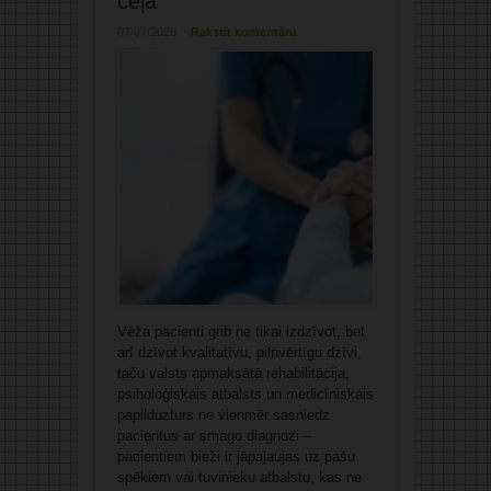
ceļā
07/07/2026
Rakstīt komentāru
Vēža pacienti grib ne tikai izdzīvot, bet
arī dzīvot kvalitatīvu, pilnvērtīgu dzīvi,
taču valsts apmaksātā rehabilitācija,
psiholoģiskais atbalsts un medicīniskais
papilduzturs ne vienmēr sasniedz
pacientus ar smago diagnozi –
pacientiem bieži ir jāpaļaujas uz pašu
spēkiem vai tuvinieku atbalstu, kas ne