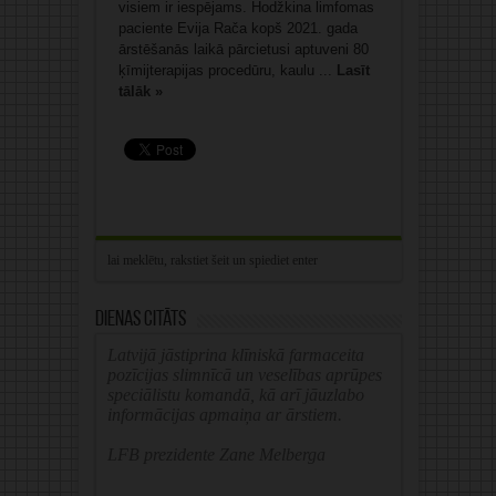
visiem ir iespējams. Hodžkina limfomas
paciente Evija Rača kopš 2021. gada
ārstēšanās laikā pārcietusi aptuveni 80
ķīmijterapijas procedūru, kaulu ...
Lasīt
tālāk »
Dienas citāts
Latvijā jāstiprina klīniskā farmaceita
pozīcijas slimnīcā un veselības aprūpes
speciālistu komandā, kā arī jāuzlabo
informācijas apmaiņa ar ārstiem.
LFB prezidente Zane Melberga