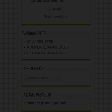
apliecinošu dokumentu.
Skatīt rezultātus
Svarīgas saites
ZĀĻU REĢISTRS
KOMPENSĒJAMĀS ZĀLES
UZTURA BAGĀTINĀTĀJI
Rakstu arhīvs
Rakstu
arhīvs
Gaidāmie pasākumi
Šobrīd nav gaidāmo pasākumi.