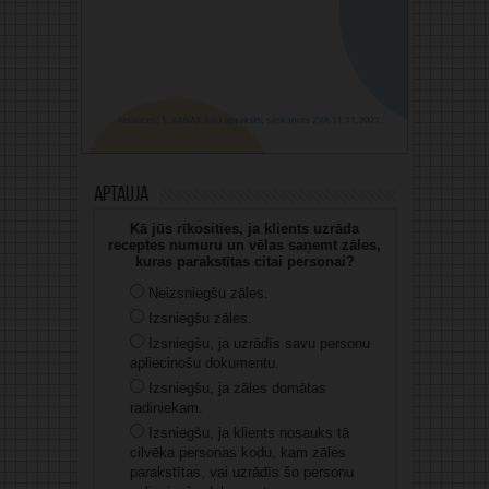
Aptauja
Kā jūs rīkosities, ja klients uzrāda
receptes numuru un vēlas saņemt zāles,
kuras parakstītas citai personai?
Neizsniegšu zāles.
Izsniegšu zāles.
Izsniegšu, ja uzrādīs savu personu
apliecinošu dokumentu.
Izsniegšu, ja zāles domātas
radiniekam.
Izsniegšu, ja klients nosauks tā
cilvēka personas kodu, kam zāles
parakstītas, vai uzrādīs šo personu