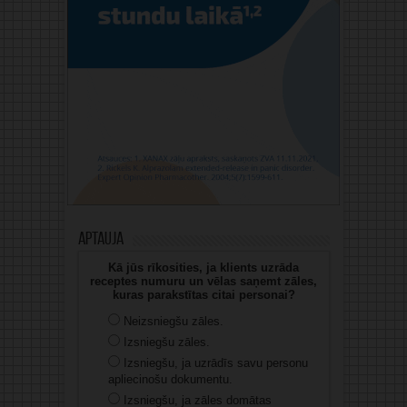
Aptauja
Kā jūs rīkosities, ja klients uzrāda
receptes numuru un vēlas saņemt zāles,
kuras parakstītas citai personai?
Neizsniegšu zāles.
Izsniegšu zāles.
Izsniegšu, ja uzrādīs savu personu
apliecinošu dokumentu.
Izsniegšu, ja zāles domātas