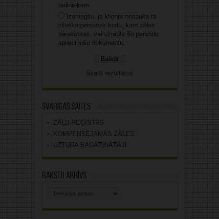
radiniekam.
Izsniegšu, ja klients nosauks tā
cilvēka personas kodu, kam zāles
parakstītas, vai uzrādīs šo personu
apliecinošu dokumentu.
Skatīt rezultātus
Svarīgas saites
ZĀĻU REĢISTRS
KOMPENSĒJAMĀS ZĀLES
UZTURA BAGĀTINĀTĀJI
Rakstu arhīvs
Rakstu
arhīvs