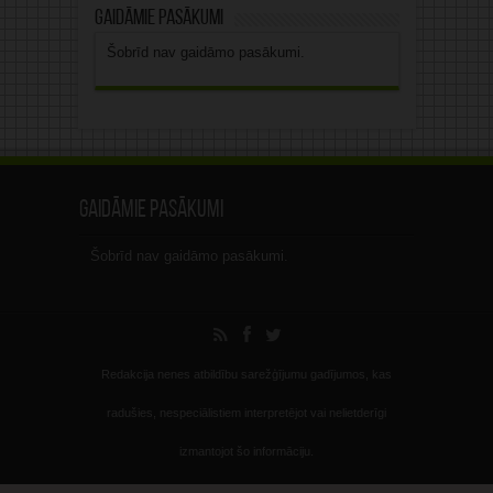
Gaidāmie pasākumi
Šobrīd nav gaidāmo pasākumi.
Gaidāmie pasākumi
Šobrīd nav gaidāmo pasākumi.
Redakcija nenes atbildību sarežģījumu gadījumos, kas
radušies, nespeciālistiem interpretējot vai nelietderīgi
izmantojot šo informāciju.