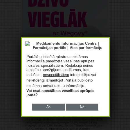
Portālā publicētā rakstu un reklāmas
informācija paredzēta veselības aprūpes
nozares speciālistiem. Redakcija nenes
atbildību sarežģījumu gadījumos, kas
radušies,
nespeciālistiem
interpretējot vai
nelietderīgi izmantojot Portālā publicēto
reklāmas un/vai rakstu informāciju.
Vai esat speciālists veselības aprūpes
jomā?
Jā
Nē