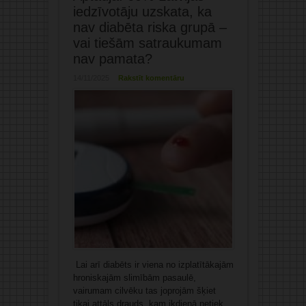
iedzīvotāju uzskata, ka
nav diabēta riska grupā –
vai tiešām satraukumam
nav pamata?
14/11/2025
Rakstīt komentāru
Lai arī diabēts ir viena no izplatītākajām
hroniskajām slimībām pasaulē,
vairumam cilvēku tas joprojām šķiet
tikai attāls drauds, kam ikdienā netiek