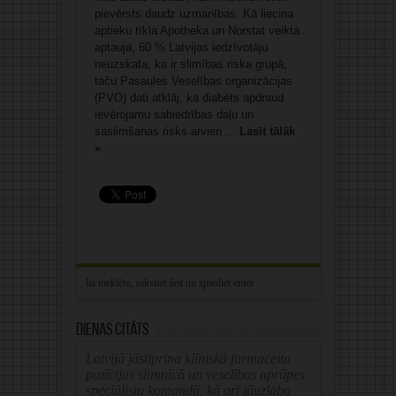
pievērsts daudz uzmanības. Kā liecina
aptieku tīkla Apotheka un Norstat veiktā
aptauja, 60 % Latvijas iedzīvotāju
neuzskata, ka ir slimības riska grupā,
taču Pasaules Veselības organizācijas
(PVO) dati atklāj, ka diabēts apdraud
ievērojamu sabiedrības daļu un
saslimšanas risks arvien ...
Lasīt tālāk
»
Dienas citāts
Latvijā jāstiprina klīniskā farmaceita
pozīcijas slimnīcā un veselības aprūpes
speciālistu komandā, kā arī jāuzlabo