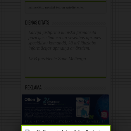
Dienas citāts
Latvijā jāstiprina klīniskā farmaceita
pozīcijas slimnīcā un veselības aprūpes
speciālistu komandā, kā arī jāuzlabo
informācijas apmaiņa ar ārstiem.
LFB prezidente Zane Melberga
Reklāma