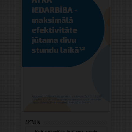
Aptauja
Kā jūs rīkosities, ja klients uzrāda