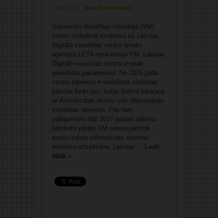
07/08/2024
Rakstīt komentāru
Septembrī Veselības ministrija (VM)
varētu izsludināt konkursu uz Latvijas
Digitālā veselības centra amatu,
aģentūra LETA noskaidroja VM. Latvijas
Digitālā veselības centra izveide
paredzēta pakāpeniski. No 2025.gada
centrs pārņems e-veselības sistēmas
pārziņa funkcijas, kuras šobrīd saskaņā
ar Ārstniecības likumu veic Nacionālais
veselības dienests. Pēc tam
pakāpeniski līdz 2027.gadam plānots
pārskatīt pārējo VM resora pārziņā
esošo valsts informācijas sistēmu
tehnisko uzturēšanu. Latvijas ...
Lasīt
tālāk »