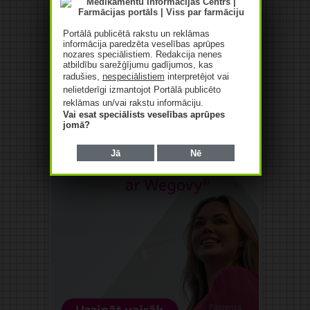
Reklāma
Portālā publicētā rakstu un reklāmas
informācija paredzēta veselības aprūpes
nozares speciālistiem. Redakcija nenes
atbildību sarežģījumu gadījumos, kas
radušies,
nespeciālistiem
interpretējot vai
nelietderīgi izmantojot Portālā publicēto
reklāmas un/vai rakstu informāciju.
Vai esat speciālists veselības aprūpes
jomā?
Jā
Nē