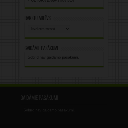
UZTURA BAGĀTINĀTĀJI
Rakstu arhīvs
Rakstu
arhīvs
Gaidāmie pasākumi
Šobrīd nav gaidāmo pasākumi.
Gaidāmie pasākumi
Šobrīd nav gaidāmo pasākumi.