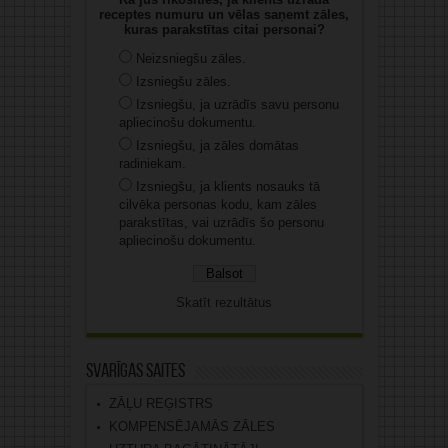
receptes numuru un vēlas saņemt zāles,
kuras parakstītas citai personai?
Neizsniegšu zāles.
Izsniegšu zāles.
Izsniegšu, ja uzrādīs savu personu
apliecinošu dokumentu.
Izsniegšu, ja zāles domātas
radiniekam.
Izsniegšu, ja klients nosauks tā
cilvēka personas kodu, kam zāles
parakstītas, vai uzrādīs šo personu
apliecinošu dokumentu.
Skatīt rezultātus
Svarīgas saites
ZĀĻU REĢISTRS
KOMPENSĒJAMĀS ZĀLES