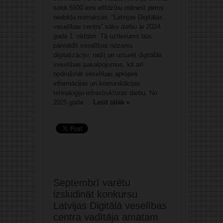
solot 5500 eiro atlīdzību mēnesī pirms
nodokļu nomaksas. “Latvijas Digitālās
veselības centrs” sāks darbu ar 2024.
gada 1. oktobri. Tā uzdevums būs
pārvaldīt veselības nozares
digitalizāciju, radīt un uzturēt digitālās
veselības pakalpojumus, kā arī
nodrošināt veselības aprūpes
informācijas un komunikācijas
tehnoloģiju infrastruktūras darbu. No
2025.gada ...
Lasīt tālāk »
Septembrī varētu
izsludināt konkursu
Latvijas Digitālā veselības
centra vadītāja amatam