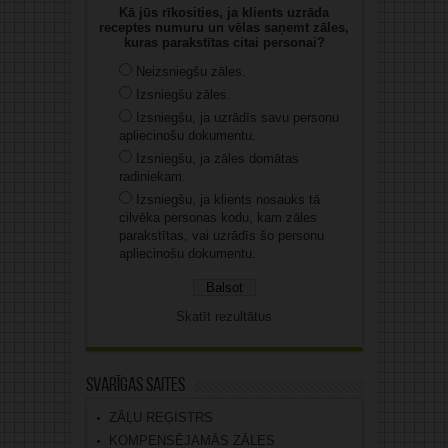
Kā jūs rīkosities, ja klients uzrāda
receptes numuru un vēlas saņemt zāles,
kuras parakstītas citai personai?
Neizsniegšu zāles.
Izsniegšu zāles.
Izsniegšu, ja uzrādīs savu personu
apliecinošu dokumentu.
Izsniegšu, ja zāles domātas
radiniekam.
Izsniegšu, ja klients nosauks tā
cilvēka personas kodu, kam zāles
parakstītas, vai uzrādīs šo personu
apliecinošu dokumentu.
Skatīt rezultātus
Svarīgas saites
ZĀĻU REĢISTRS
KOMPENSĒJAMĀS ZĀLES