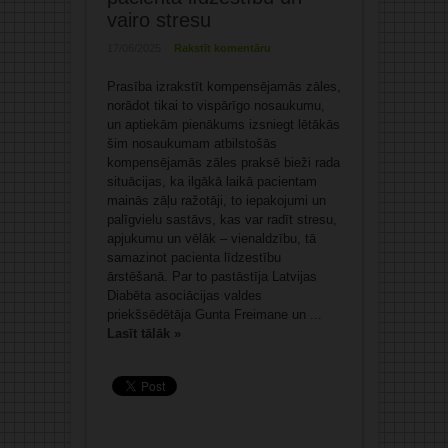
vairo stresu
17/06/2025
Rakstīt komentāru
Prasība izrakstīt kompensējamās zāles,
norādot tikai to vispārīgo nosaukumu,
un aptiekām pienākums izsniegt lētākās
šim nosaukumam atbilstošās
kompensējamās zāles praksē bieži rada
situācijas, ka ilgākā laikā pacientam
mainās zāļu ražotāji, to iepakojumi un
palīgvielu sastāvs, kas var radīt stresu,
apjukumu un vēlāk – vienaldzību, tā
samazinot pacienta līdzestību
ārstēšanā. Par to pastāstīja Latvijas
Diabēta asociācijas valdes
priekšsēdētāja Gunta Freimane un ...
Lasīt tālāk »