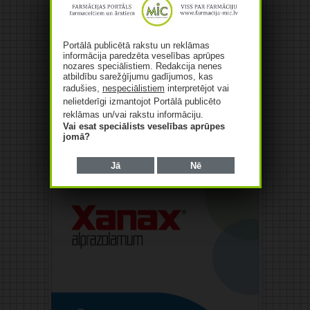
Portālā publicētā rakstu un reklāmas
informācija paredzēta veselības aprūpes
nozares speciālistiem. Redakcija nenes
atbildību sarežģījumu gadījumos, kas
radušies,
nespeciālistiem
interpretējot vai
nelietderīgi izmantojot Portālā publicēto
reklāmas un/vai rakstu informāciju.
Vai esat speciālists veselības aprūpes
jomā?
Reklāma
Jā
Nē