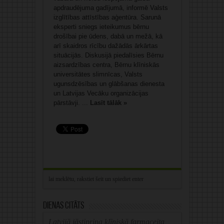
apdraudējuma gadījumā, informē Valsts
izglītības attīstības aģentūra. Sarunā
eksperti sniegs ieteikumus bērnu
drošībai pie ūdens, dabā un mežā, kā
arī skaidros rīcību dažādās ārkārtas
situācijās. Diskusijā piedalīsies Bērnu
aizsardzības centra, Bērnu klīniskās
universitātes slimnīcas, Valsts
ugunsdzēsības un glābšanas dienesta
un Latvijas Vecāku organizācijas
pārstāvji. ...
Lasīt tālāk »
Dienas citāts
Latvijā jāstiprina klīniskā farmaceita