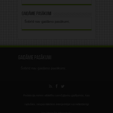
Gaidāmie pasākumi
Šobrīd nav gaidāmo pasākumi.
Gaidāmie pasākumi
Šobrīd nav gaidāmo pasākumi.
Redakcija nenes atbildību sarežģījumu gadījumos, kas
radušies, nespeciālistiem interpretējot vai nelietderīgi