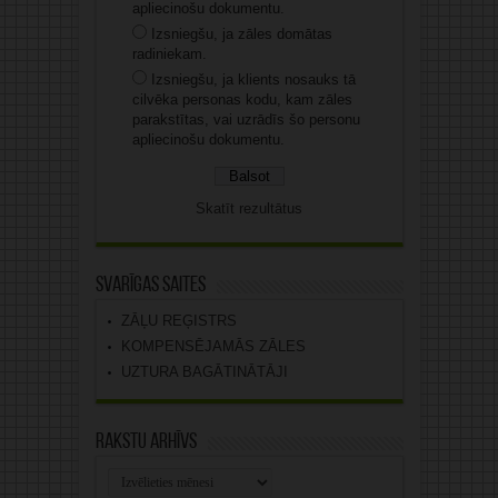
apliecinošu dokumentu.
Izsniegšu, ja zāles domātas
radiniekam.
Izsniegšu, ja klients nosauks tā
cilvēka personas kodu, kam zāles
parakstītas, vai uzrādīs šo personu
apliecinošu dokumentu.
Skatīt rezultātus
Svarīgas saites
ZĀĻU REĢISTRS
KOMPENSĒJAMĀS ZĀLES
UZTURA BAGĀTINĀTĀJI
Rakstu arhīvs
Rakstu
arhīvs