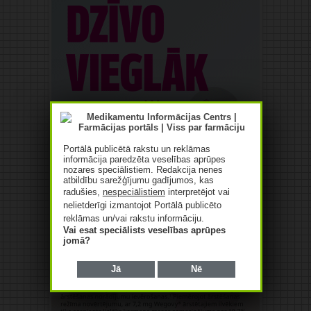
Portālā publicētā rakstu un reklāmas
informācija paredzēta veselības aprūpes
nozares speciālistiem. Redakcija nenes
atbildību sarežģījumu gadījumos, kas
radušies,
nespeciālistiem
interpretējot vai
nelietderīgi izmantojot Portālā publicēto
reklāmas un/vai rakstu informāciju.
Vai esat speciālists veselības aprūpes
jomā?
Jā
Nē