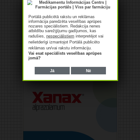
Portālā publicētā rakstu un reklāmas
informācija paredzēta veselības aprūpes
nozares speciālistiem. Redakcija nenes
atbildību sarežģījumu gadījumos, kas
radušies,
nespeciālistiem
interpretējot vai
nelietderīgi izmantojot Portālā publicēto
reklāmas un/vai rakstu informāciju.
Vai esat speciālists veselības aprūpes
jomā?
Reklāma
Jā
Nē