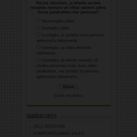
Kā jūs rīkosities, ja klients uzrāda
receptes numuru un vēlas saņemt zāles,
kuras parakstītas citai personai?
Neizsniegšu zāles.
Izsniegšu zāles.
Izsniegšu, ja uzrādīs savu personu
apliecinošu dokumentu.
Izsniegšu, ja zāles domātas
radiniekam.
Izsniegšu, ja klients nosauks tā
cilvēka personas kodu, kam zāles
parakstītas, vai uzrādīs šo personu
apliecinošu dokumentu.
Skatīt rezultātus
Svarīgas saites
ZĀĻU REĢISTRS
KOMPENSĒJAMĀS ZĀLES