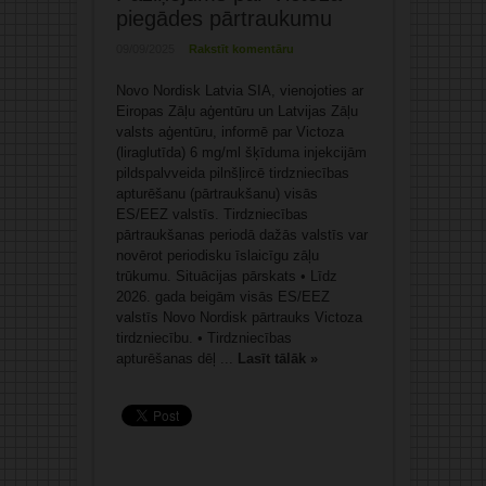
piegādes pārtraukumu
09/09/2025
Rakstīt komentāru
Novo Nordisk Latvia SIA, vienojoties ar
Eiropas Zāļu aģentūru un Latvijas Zāļu
valsts aģentūru, informē par Victoza
(liraglutīda) 6 mg/ml šķīduma injekcijām
pildspalvveida pilnšļircē tirdzniecības
apturēšanu (pārtraukšanu) visās
ES/EEZ valstīs. Tirdzniecības
pārtraukšanas periodā dažās valstīs var
novērot periodisku īslaicīgu zāļu
trūkumu. Situācijas pārskats • Līdz
2026. gada beigām visās ES/EEZ
valstīs Novo Nordisk pārtrauks Victoza
tirdzniecību. • Tirdzniecības
apturēšanas dēļ ...
Lasīt tālāk »