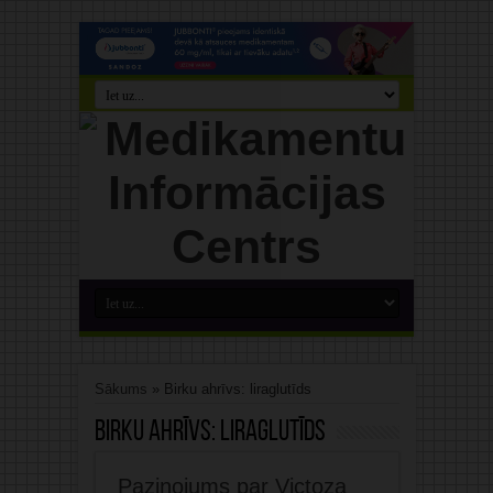
Sākums
»
Birku ahrīvs: liraglutīds
Birku ahrīvs:
liraglutīds
Paziņojums par Victoza