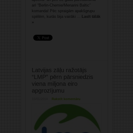
arī “Berlin-Chemie/Menarini Baltic”
komanda! Pēc spraigām apakšgrupu
spēlēm, kurās bija vairāki ...
Lasīt tālāk
»
Latvijas zāļu ražotājs
“LMP” pērn pārsniedzis
viena miljona eiro
apgrozījumu
15/01/2014
Rakstīt komentāru