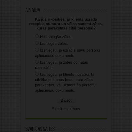
Aptauja
Kā jūs rīkosities, ja klients uzrāda
receptes numuru un vēlas saņemt zāles,
kuras parakstītas citai personai?
Neizsniegšu zāles.
Izsniegšu zāles.
Izsniegšu, ja uzrādīs savu personu
apliecinošu dokumentu.
Izsniegšu, ja zāles domātas
radiniekam.
Izsniegšu, ja klients nosauks tā
cilvēka personas kodu, kam zāles
parakstītas, vai uzrādīs šo personu
apliecinošu dokumentu.
Skatīt rezultātus
Svarīgas saites