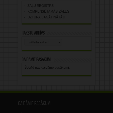
ZĀĻU REĢISTRS
KOMPENSĒJAMĀS ZĀLES
UZTURA BAGĀTINĀTĀJI
Rakstu arhīvs
Rakstu
arhīvs
Gaidāmie pasākumi
Šobrīd nav gaidāmo pasākumi.
Gaidāmie pasākumi