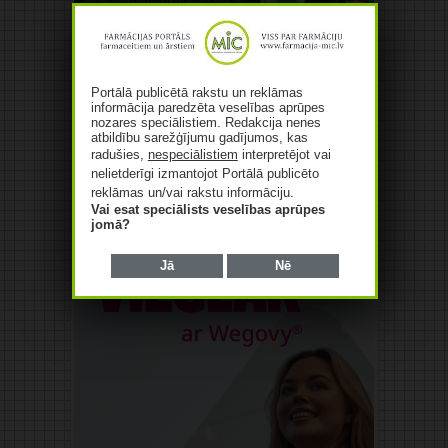
Reklāma
Portālā publicētā rakstu un reklāmas
informācija paredzēta veselības aprūpes
nozares speciālistiem. Redakcija nenes
atbildību sarežģījumu gadījumos, kas
radušies,
nespeciālistiem
interpretējot vai
nelietderīgi izmantojot Portālā publicēto
reklāmas un/vai rakstu informāciju.
Vai esat speciālists veselības aprūpes
jomā?
Jā
Nē