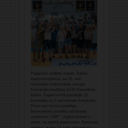
Pagājušās nedēļas nogalē, Saldus
sporta kompleksā, jau 26. reizi
norisinājās tradicionālais Latvijas
Farmaceitu biedrības (LFB) Basketbola
turnīrs. Šogad turnīrā piedalījās 10
komandas un 2 vecmeistaru komandas.
Pirmo reizi turnīrā piedalījās
farmaceitisko produktu ražošanas
uzņēmums “LMP”. Organizatoriem ir
prieks, ka turnīrā atgriezusies “Barkavas
aptieka” un pēc 22 gadu pārtraukuma –