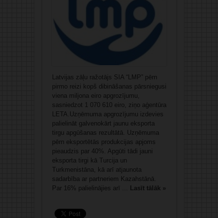
Latvijas zāļu ražotājs SIA “LMP” pērn
pirmo reizi kopš dibināšanas pārsniegusi
viena miljona eiro apgrozījumu,
sasniedzot 1 070 610 eiro, ziņo aģentūra
LETA.Uzņēmuma apgrozījumu izdevies
palielināt galvenokārt jaunu eksporta
tirgu apgūšanas rezultātā. Uzņēmuma
pērn eksportētās produkcijas apjoms
pieaudzis par 40%. Apgūti tādi jauni
eksporta tirgi kā Turcija un
Turkmenistāna, kā arī atjaunota
sadarbība ar partneriem Kazahstānā.
Par 16% palielinājies arī ...
Lasīt tālāk »