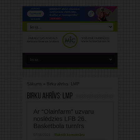
Sākums
»
Birku ahrīvs: LMP
Birku ahrīvs:
LMP
Ar “Olainfarm” uzvaru
noslēdzies LFB 26.
Basketbola turnīrs
07/06/2024
Rakstīt komentāru