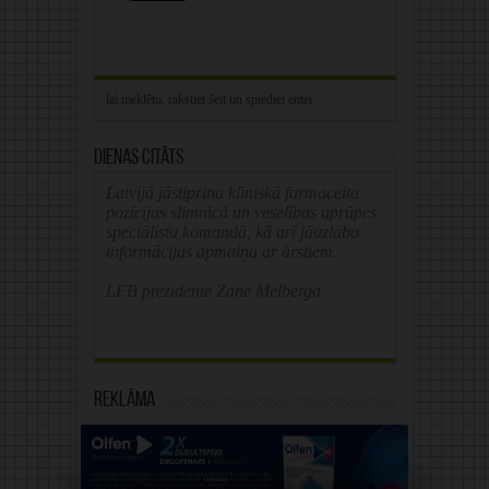
Dienas citāts
Latvijā jāstiprina klīniskā farmaceita
pozīcijas slimnīcā un veselības aprūpes
speciālistu komandā, kā arī jāuzlabo
informācijas apmaiņa ar ārstiem.
LFB prezidente Zane Melberga
Reklāma