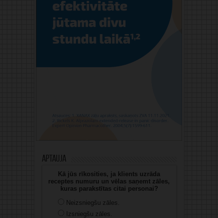
Aptauja
Kā jūs rīkosities, ja klients uzrāda
receptes numuru un vēlas saņemt zāles,
kuras parakstītas citai personai?
Neizsniegšu zāles.
Izsniegšu zāles.