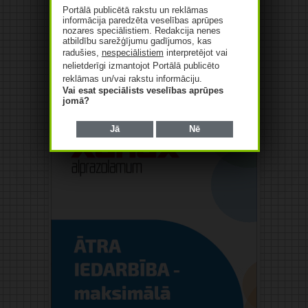
Portālā publicētā rakstu un reklāmas
informācija paredzēta veselības aprūpes
nozares speciālistiem. Redakcija nenes
atbildību sarežģījumu gadījumos, kas
radušies,
nespeciālistiem
interpretējot vai
nelietderīgi izmantojot Portālā publicēto
reklāmas un/vai rakstu informāciju.
Reklāma
Vai esat speciālists veselības aprūpes
jomā?
Jā
Nē