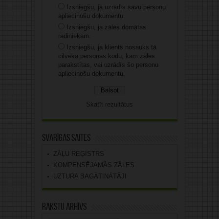
Izsniegšu, ja uzrādīs savu personu
apliecinošu dokumentu.
Izsniegšu, ja zāles domātas
radiniekam.
Izsniegšu, ja klients nosauks tā
cilvēka personas kodu, kam zāles
parakstītas, vai uzrādīs šo personu
apliecinošu dokumentu.
Skatīt rezultātus
Svarīgas saites
ZĀĻU REĢISTRS
KOMPENSĒJAMĀS ZĀLES
UZTURA BAGĀTINĀTĀJI
Rakstu arhīvs