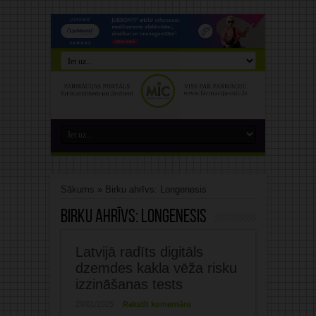
Sākums
»
Birku ahrīvs: Longenesis
Birku ahrīvs:
Longenesis
Latvijā radīts digitāls
dzemdes kakla vēža risku
izzināšanas tests
29/01/2025
Rakstīt komentāru