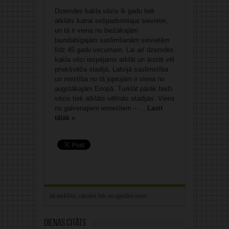
Dzemdes kakla vēzis ik gadu tiek
atklāts katrai sešpadsmitajai sievietei,
un tā ir viena no biežākajām
ļaundabīgajām saslimšanām sievietēm
līdz 45 gadu vecumam. Lai arī dzemdes
kakla vēzi iespējams atklāt un ārstēt vēl
priekšvēža stadijā, Latvijā saslimstība
un mirstība no tā joprojām ir viena no
augstākajām Eiropā. Turklāt pārāk bieži
vēzis tiek atklāts vēlīnās stadijās. Viens
no galvenajiem iemesliem – ...
Lasīt
tālāk »
Dienas citāts