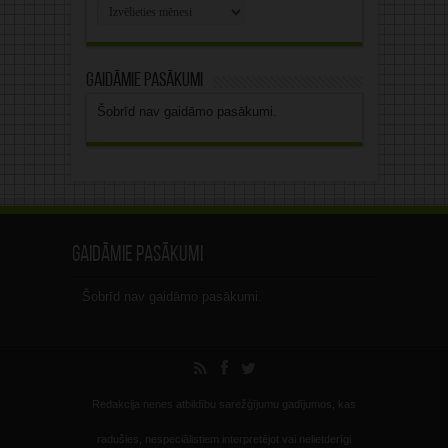
Rakstu
arhīvs
Gaidāmie pasākumi
Šobrīd nav gaidāmo pasākumi.
Gaidāmie pasākumi
Šobrīd nav gaidāmo pasākumi.
Redakcija nenes atbildību sarežģījumu gadījumos, kas
radušies, nespeciālistiem interpretējot vai nelietderīgi