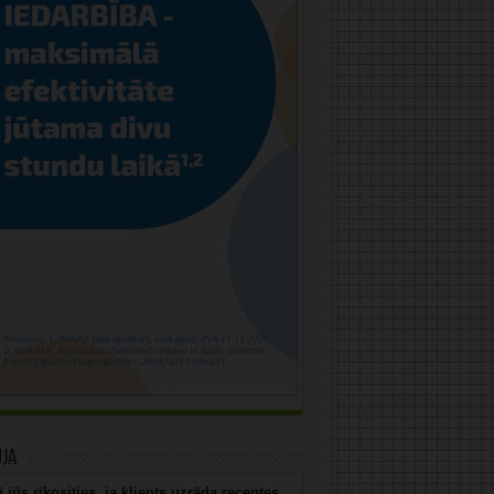
uja
 jūs rīkosities, ja klients uzrāda receptes