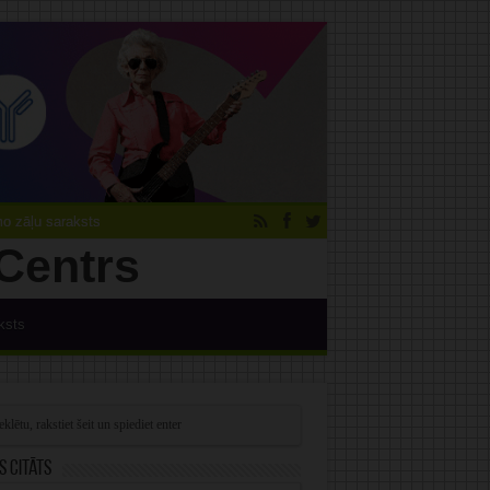
 zāļu saraksts
ksts
s citāts