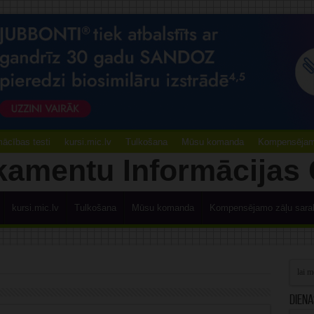
ācības testi
kursi.mic.lv
Tulkošana
Mūsu komanda
Kompensējamo
kursi.mic.lv
Tulkošana
Mūsu komanda
Kompensējamo zāļu sara
Diena