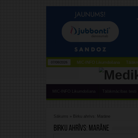
MIC-INFO Likumdošana
Tālākm
07/08/2026
MIC-INFO Likumdošana
Tālākmācības testi
Sākums
»
Birku ahrīvs: Marāne
Birku ahrīvs:
Marāne