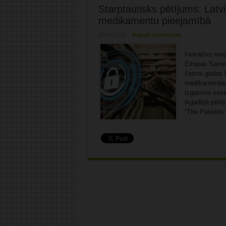
Starptautisks pētījums: Latv
medikamentu pieejamībā
20/05/2026
Rakstīt komentāru
Inovatīvu med
Eiropas Savien
četros gados 
medikamentiem
izgaismo vese
ikgadējā pētīj
“The Patients 