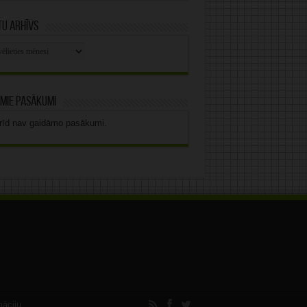
u arhīvs
stu
vs
mie pasākumi
rīd nav gaidāmo pasākumi.
māciju.