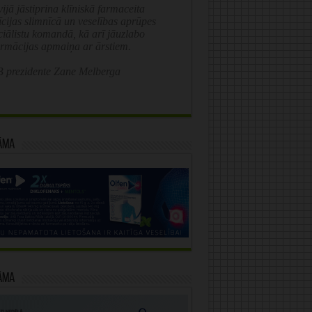
ijā jāstiprina klīniskā farmaceita
īcijas slimnīcā un veselības aprūpes
ciālistu komandā, kā arī jāuzlabo
ormācijas apmaiņa ar ārstiem.
 prezidente Zane Melberga
āma
āma