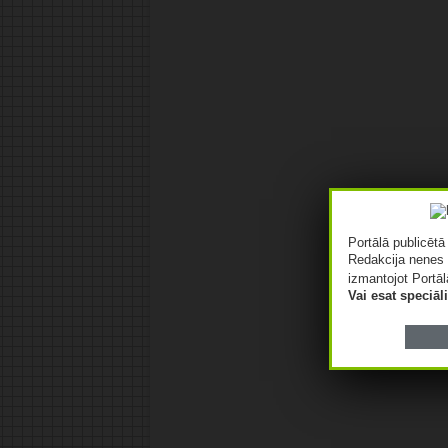
Portālā publicēt
Redakcija nenes 
izmantojot Portāl
Vai esat speciā