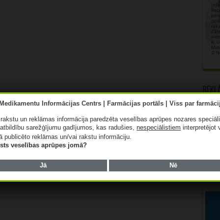
Rekl
ā rakstu un reklāmas informācija paredzēta veselības aprūpes nozares speciāl
atbildību sarežģījumu gadījumos, kas radušies,
nespeciālistiem
interpretējot 
ā publicēto reklāmas un/vai rakstu informāciju.
lists veselības aprūpes jomā?
Jā
Nē