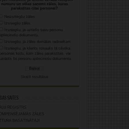
numuru un vēlas saņemt zāles, kuras
parakstītas citai personai?
Neizsniegšu zāles.
Izsniegšu zāles.
Izsniegšu, ja uzrādīs savu personu
apliecinošu dokumentu.
Izsniegšu, ja zāles domātas radiniekam.
Izsniegšu, ja klients nosauks tā cilvēka
personas kodu, kam zāles parakstītas, vai
uzrādīs šo personu apliecinošu dokumentu.
Skatīt rezultātus
gas saites
ĀĻU REĢISTRS
OMPENSĒJAMĀS ZĀLES
ZTURA BAGĀTINĀTĀJI