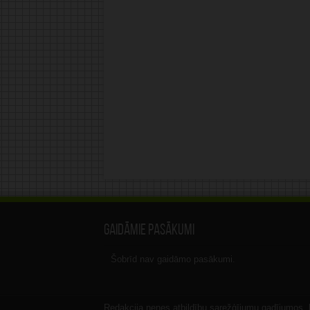
Gaidāmie pasākumi
Šobrīd nav gaidāmo pasākumi.
Redakcija nenes atbildību sarežģījumu gadījumos, ka