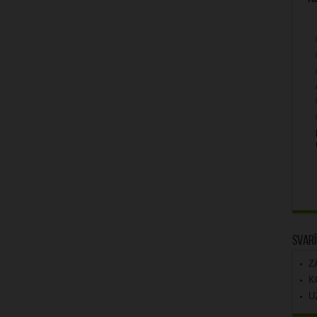
Svarī
Z
K
U