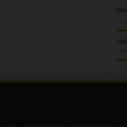
Rakst
Rak
arhī
Gaidā
Šob
s radušies, nespeciālistiem interpretējot vai nelietderīgi izmantojot šo infor