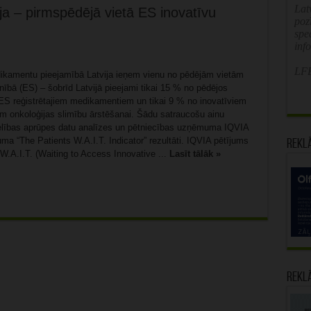
Latv
ija – pirmspēdējā vietā ES inovatīvu
poz
spe
inf
LFB
ikamentu pieejamībā Latvija ieņem vienu no pēdējām vietām
ībā (ES) – šobrīd Latvijā pieejami tikai 15 % no pēdējos
ES reģistrētajiem medikamentiem un tikai 9 % no inovatīviem
 onkoloģijas slimību ārstēšanai. Šādu satraucošu ainu
lības aprūpes datu analīzes un pētniecības uzņēmuma IQVIA
uma “The Patients W.A.I.T. Indicator” rezultāti. IQVIA pētījums
Rekl
W.A.I.T. (Waiting to Access Innovative ...
Lasīt tālāk »
Rekl