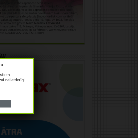
āma
istiem.
vai nelietderīgi