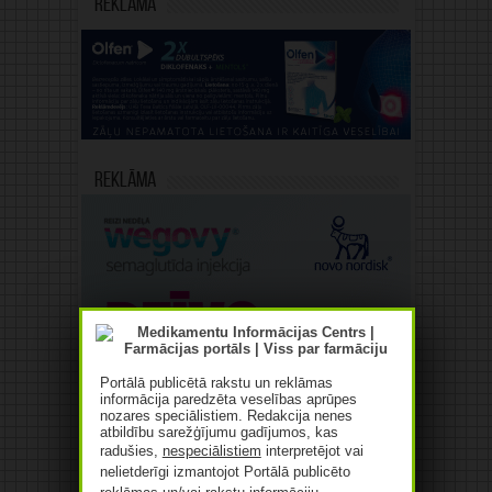
Reklāma
Reklāma
Portālā publicētā rakstu un reklāmas
informācija paredzēta veselības aprūpes
nozares speciālistiem. Redakcija nenes
atbildību sarežģījumu gadījumos, kas
radušies,
nespeciālistiem
interpretējot vai
nelietderīgi izmantojot Portālā publicēto