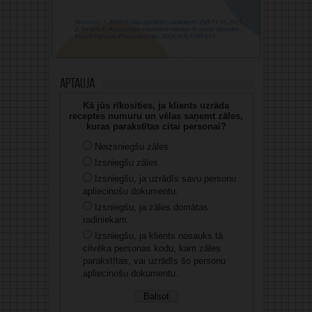
Aptauja
Kā jūs rīkosities, ja klients uzrāda
receptes numuru un vēlas saņemt zāles,
kuras parakstītas citai personai?
Neizsniegšu zāles.
Izsniegšu zāles.
Izsniegšu, ja uzrādīs savu personu
apliecinošu dokumentu.
Izsniegšu, ja zāles domātas
radiniekam.
Izsniegšu, ja klients nosauks tā
cilvēka personas kodu, kam zāles
parakstītas, vai uzrādīs šo personu
apliecinošu dokumentu.