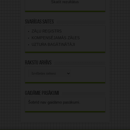
Skatīt rezultātus
Svarīgas saites
ZĀĻU REĢISTRS
KOMPENSĒJAMĀS ZĀLES
UZTURA BAGĀTINĀTĀJI
Rakstu arhīvs
Rakstu
arhīvs
Gaidāmie pasākumi
Šobrīd nav gaidāmo pasākumi.