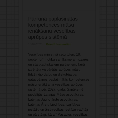
Pārrunā paplašinātās
kompetences māsu
ienākšanu veselības
aprūpes sistēmā
18/09/2025
Rakstīt komentāru
Veselības ministrijā ceturtdien, 18.
septembrī, notika sanāksme ar nozares
un starptautiskajiem partneriem, kurā
izvērtēja vispārējās aprūpes māsu
līdzšinējo darbu un diskutēja par
gatavošanos paplašinātās kompetences
māsu ienākšanai veselības aprūpes
sistēmā pēc 2027. gada. Sanāksmē
piedalījās Latvijas Māsu asociācijas,
Latvijas Jauno ārstu asociācijas,
Latvijas Ārstu biedrības, izglītības
iestāžu un ārstniecības iestāžu vadītāji
un pārstāvji, kā arī Pasaules veselības