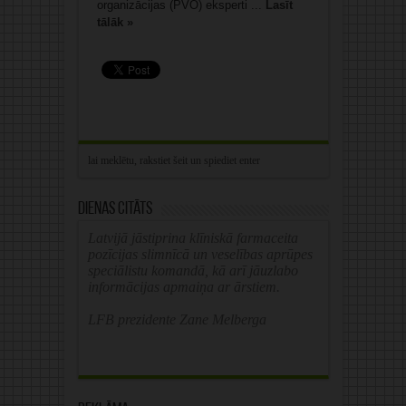
organizācijas (PVO) eksperti ...
Lasīt
tālāk »
Dienas citāts
Latvijā jāstiprina klīniskā farmaceita
pozīcijas slimnīcā un veselības aprūpes
speciālistu komandā, kā arī jāuzlabo
informācijas apmaiņa ar ārstiem.
LFB prezidente Zane Melberga