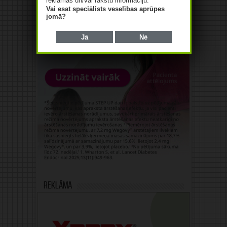
reklāmas un/vai rakstu informāciju.
Vai esat speciālists veselības aprūpes
jomā?
Jā
Nē
Reklāma