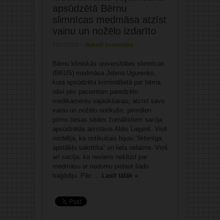
apsūdzētā Bērnu
slimnīcas medmāsa atzīst
vainu un nožēlo izdarīto
13/07/2026
Rakstīt komentāru
Bērnu klīniskās universitātes slimnīcas
(BKUS) medmāsa Jeļena Ugurenko,
kura apsūdzēta krimināllietā par bērna
nāvi pēc pacientam paredzēto
medikamentu sajaukšanas, atzīst savu
vainu un nožēlo notikušo, pirmdien
pirms tiesas sēdes žurnālistiem sacīja
apsūdzētās aizstāvis Aldis Liepiņš. Viņš
norādīja, ka notikušais bijusi “liktenīga
apstākļu sakritība” un liela nelaime. Viņš
arī sacīja, ka neviens nekļūst par
medmāsu ar nodomu pieļaut šādu
traģēdiju. Pēc ...
Lasīt tālāk »