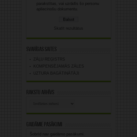
parakstītas, vai uzrādīs šo personu
apliecinošu dokumentu.
Skatīt rezultātus
Svarīgas saites
ZĀĻU REĢISTRS
KOMPENSĒJAMĀS ZĀLES
UZTURA BAGĀTINĀTĀJI
Rakstu arhīvs
Rakstu
arhīvs
Gaidāmie pasākumi
Šobrīd nav gaidāmo pasākumi.