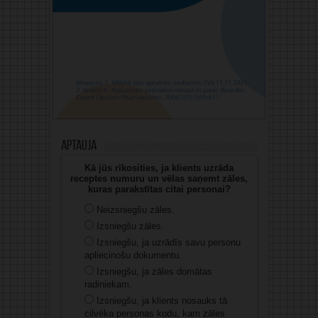
Aptauja
Kā jūs rīkosities, ja klients uzrāda
receptes numuru un vēlas saņemt zāles,
kuras parakstītas citai personai?
Neizsniegšu zāles.
Izsniegšu zāles.
Izsniegšu, ja uzrādīs savu personu
apliecinošu dokumentu.
Izsniegšu, ja zāles domātas
radiniekam.
Izsniegšu, ja klients nosauks tā
cilvēka personas kodu, kam zāles