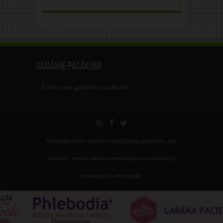
Gaidāmie pasākumi
Šobrīd nav gaidāmo pasākumi.
Redakcija nenes atbildību sarežģījumu gadījumos, kas
radušies, nespeciālistiem interpretējot vai nelietderīgi
izmantojot šo informāciju.