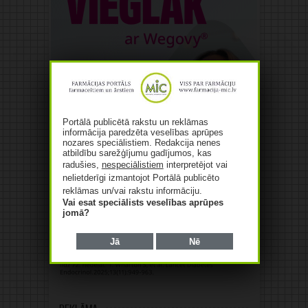
Portālā publicētā rakstu un reklāmas
informācija paredzēta veselības aprūpes
nozares speciālistiem. Redakcija nenes
atbildību sarežģījumu gadījumos, kas
radušies,
nespeciālistiem
interpretējot vai
nelietderīgi izmantojot Portālā publicēto
reklāmas un/vai rakstu informāciju.
Vai esat speciālists veselības aprūpes
jomā?
Jā
Nē