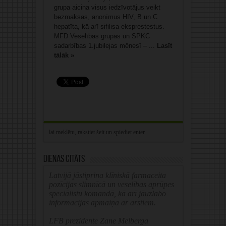
grupa aicina visus iedzīvotājus veikt
bezmaksas, anonīmus HIV, B un C
hepatīta, kā arī sifilisa eksprestestus.
MFD Veselības grupas un SPKC
sadarbības 1.jubilejas mēnesī – ...
Lasīt
tālāk »
Dienas citāts
Latvijā jāstiprina klīniskā farmaceita
pozīcijas slimnīcā un veselības aprūpes
speciālistu komandā, kā arī jāuzlabo
informācijas apmaiņa ar ārstiem.
LFB prezidente Zane Melberga