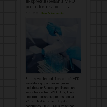
eksprestestēšanu MFD
procedūru kabinetos
04/11/2024
Rakstīt komentāru
Š.g 1.novembrī aprit 1 gads kopš MFD
Veselības grupa ir iesaistījusies
sadarbībā ar Slimību profilakses un
kontroles centru (SPKC) HIV, B un C
hepatīta, sifilisa eksprestestēšanai
Rīgas robežās. Svinot 1 gada
sadarbības jubileju, MFD Veselības