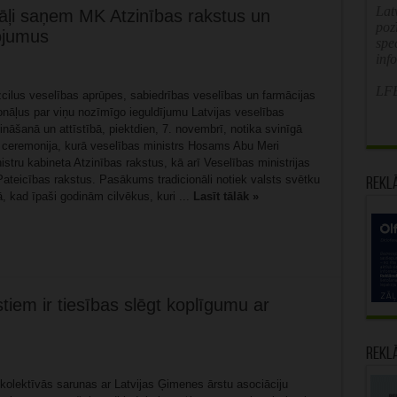
Latv
āļi saņem MK Atzinības rakstus un
poz
vojumus
spe
inf
LFB
zcilus veselības aprūpes, sabiedrības veselības un farmācijas
onāļus par viņu nozīmīgo ieguldījumu Latvijas veselības
ināšanā un attīstībā, piektdien, 7. novembrī, notika svinīgā
ceremonija, kurā veselības ministrs Hosams Abu Meri
stru kabineta Atzinības rakstus, kā arī Veselības ministrijas
Pateicības rakstus. Pasākums tradicionāli notiek valsts svētku
Rekl
, kad īpaši godinām cilvēkus, kuri ...
Lasīt tālāk »
iem ir tiesības slēgt koplīgumu ar
Rekl
kolektīvās sarunas ar Latvijas Ģimenes ārstu asociāciju