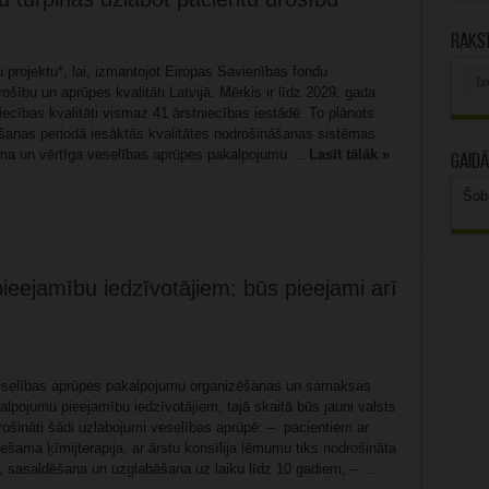
Rakst
 projektu*, lai, izmantojot Eiropas Savienības fondu
Rak
arhī
ošību un aprūpes kvalitāti Latvijā. Mērķis ir līdz 2029. gada
iecības kvalitāti vismaz 41 ārstniecības iestādē. To plānots
nošanas periodā iesāktās kvalitātes nodrošināšanas sistēmas
ama un vērtīga veselības aprūpes pakalpojumu ...
Lasīt tālāk »
Gaidā
Šob
ieejamību iedzīvotājiem: būs pieejami arī
veselības aprūpes pakalpojumu organizēšanas un samaksas
lpojumu pieejamību iedzīvotājiem, tajā skaitā būs jauni valsts
ošināti šādi uzlabojumi veselības aprūpē: – pacientiem ar
ama ķīmijterapija, ar ārstu konsīlija lēmumu tiks nodrošināta
asaldēšana un uzglabāšana uz laiku līdz 10 gadiem; – ...