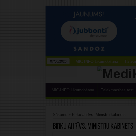
MIC-INFO Likumdošana
Tālākm
07/08/2026
MIC-INFO Likumdošana
Tālākmācības testi
Sākums
»
Birku ahrīvs: Ministru kabinets
Birku ahrīvs:
Ministru kabinets