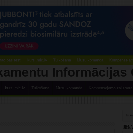
ācības testi
kursi.mic.lv
Tulkošana
Mūsu komanda
Kompensējamo
kursi.mic.lv
Tulkošana
Mūsu komanda
Kompensējamo zāļu sara
Diena