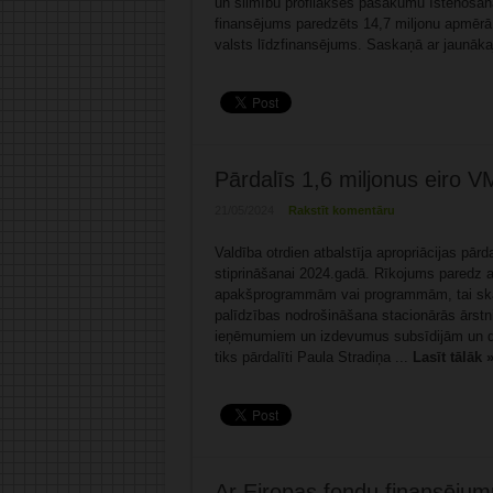
un slimību profilakses pasākumu īstenošana
finansējums paredzēts 14,7 miljonu apmērā, 
valsts līdzfinansējums. Saskaņā ar jaunākaj
Pārdalīs 1,6 miljonus eiro V
21/05/2024
Rakstīt komentāru
Valdība otrdien atbalstīja apropriācijas pār
stiprināšanai 2024.gadā. Rīkojums paredz ap
apakšprogrammām vai programmām, tai ska
palīdzības nodrošināšana stacionārās ārstn
ieņēmumiem un izdevumus subsīdijām un do
tiks pārdalīti Paula Stradiņa ...
Lasīt tālāk 
Ar Eiropas fondu finansējum