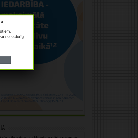
istiem.
vai nelietderīgi
uja
 jūs rīkosities, ja klients uzrāda receptes