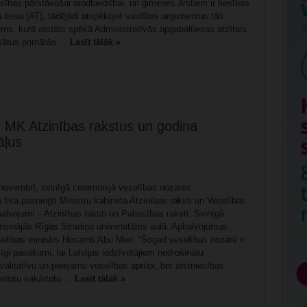
ības pārstāvošai arodbiedrībai, un ģimenes ārstiem ir tiesības
 tiesa (AT), tādējādi atspēkojot valdības argumentus tās
ums, kurā atstāts spēkā Administratīvās apgabaltiesas atzītais,
sātus primārās ...
Lasīt tālāk »
 MK Atzinības rakstus un godina
āļus
 novembrī, svinīgā ceremonijā veselības nozares
 tika pasniegti Ministru kabineta Atzinības raksti un Veselības
balvojumi – Atzinības raksti un Pateicības raksti. Svinīgā
risinājās Rīgas Stradiņa universitātes aulā. Apbalvojumus
elības ministrs Hosams Abu Meri. “Šogad veselības nozarē ir
īgi pasākumi, lai Latvijas iedzīvotājiem nodrošinātu
alitatīvu un pieejamu veselības aprūpi, bet ārstniecības
idotu sakārtotu ...
Lasīt tālāk »