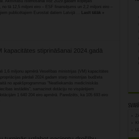
i. Aktivitāšu īstenošanai līdz 2029.gadam kopējais
no tā 12,5 miljoni eiro – ESF finansējums un 2,2 miljoni eiro –
iem publicētajiem Eurostat datiem Latvijā ...
Lasīt tālāk »
M kapacitātes stiprināšanai 2024.gadā
dali 1,6 miljonu apmērā Veselības ministrijas (VM) kapacitātes
ropriācijas pārdali 2024.gadam starp ministrijas budžeta
itā no apakšprogrammas “Neatliekamās medicīniskās
iecības iestādēs”, samazinot dotāciju no vispārējiem
tācijām 1 640 204 eiro apmērā. Paredzēts, ka 105 693 eiro
»
Svarī
Z
K
U
u turpinās uzlabot pacientu drošību