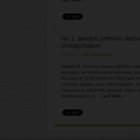
Lasīt tālāk »
No 1. janvāra palielina dar
strādājošajiem
19/12/2023
Rakstīt komentāru
Valdība 19. decembrī pieņēma Ministru kab
personām, lai īstenotu darba samaksas pa
tiks novirzīti 71,33 miljoni eiro 2024.gadā
veselības aprūpes jomā nodarbinātajiem, ta
medicīniskās palīdzības dienestā, Valsts a
nodarbinātajiem un ...
Lasīt tālāk »