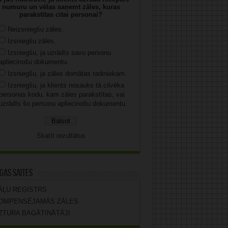
numuru un vēlas saņemt zāles, kuras
parakstītas citai personai?
Neizsniegšu zāles.
Izsniegšu zāles.
Izsniegšu, ja uzrādīs savu personu
apliecinošu dokumentu.
Izsniegšu, ja zāles domātas radiniekam.
Izsniegšu, ja klients nosauks tā cilvēka
personas kodu, kam zāles parakstītas, vai
uzrādīs šo personu apliecinošu dokumentu.
Skatīt rezultātus
gas saites
ĀĻU REĢISTRS
OMPENSĒJAMĀS ZĀLES
ZTURA BAGĀTINĀTĀJI