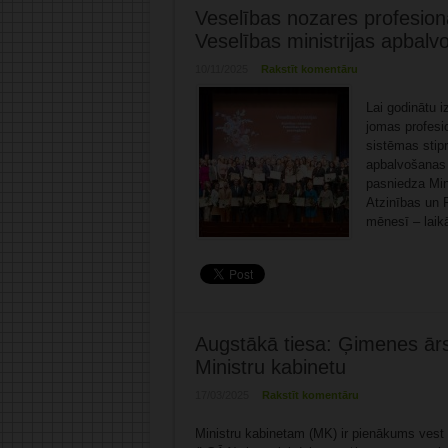
Veselības nozares profesion
Veselības ministrijas apbal
10/11/2025
Rakstīt komentāru
Lai godinātu i
jomas profesi
sistēmas stipr
apbalvošanas 
pasniedza Mini
Atzinības un 
mēnesī – laikā
Augstākā tiesa: Ģimenes ārst
Ministru kabinetu
17/03/2025
Rakstīt komentāru
Ministru kabinetam (MK) ir pienākums vest 