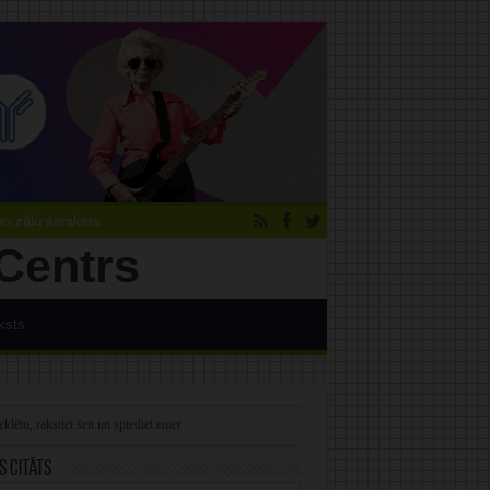
 zāļu saraksts
ksts
s citāts