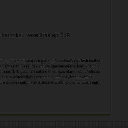
ba samaksu veselības aprūpē
ineta noteikumu projektu par zemāko mēnešalgu ārstniecības
augstināšanu veselības aprūpē strādājošajiem, kam kopumā
 un turpmāk ik gadu. Zemākā mēnešalgas likme tiek palielināta
i skaitā ārstniecības personām slimnīcās, Neatliekamās
sinsdonoru centrā, Valsts tiesu medicīnas ekspertīzes centrā