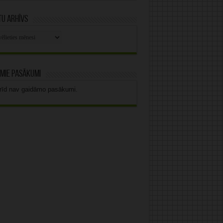
u arhīvs
stu
vs
mie pasākumi
rīd nav gaidāmo pasākumi.