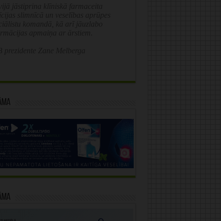
ijā jāstiprina klīniskā farmaceita
īcijas slimnīcā un veselības aprūpes
ciālistu komandā, kā arī jāuzlabo
ormācijas apmaiņa ar ārstiem.
 prezidente Zane Melberga
āma
āma