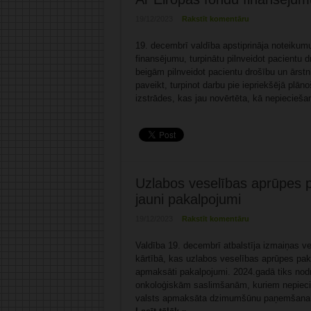
19/12/2023
Rakstīt komentāru
19. decembrī valdība apstiprināja noteikumu
finansējumu, turpinātu pilnveidot pacientu dr
beigām pilnveidot pacientu drošību un ārstn
paveikt, turpinot darbu pie iepriekšējā plā
izstrādes, kas jau novērtēta, kā nepiecieš
Uzlabos veselības aprūpes p
jauni pakalpojumi
19/12/2023
Rakstīt komentāru
Valdība 19. decembrī atbalstīja izmaiņas 
kārtībā, kas uzlabos veselības aprūpes paka
apmaksāti pakalpojumi. 2024.gadā tiks nodr
onkoloģiskām saslimšanām, kuriem nepiecieš
valsts apmaksāta dzimumšūnu paņemšana, s