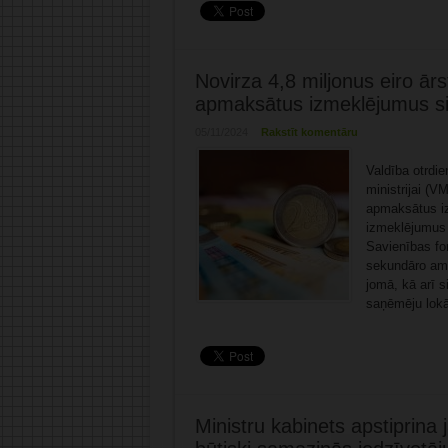
Novirza 4,8 miljonus eiro ār
apmaksātus izmeklējumus sir
05/11/2024
Rakstīt komentāru
Valdība otrdie
ministrijai (
apmaksātus iz
izmeklējumus 
Savienības fo
sekundāro amb
jomā, kā arī 
saņēmēju lokā
Ministru kabinets apstiprina