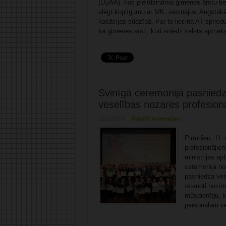
(LĢĀA), kas pielīdzināma ģimenes ārstu ties
slēgt koplīgumu ar MK, secinājusi Augstākā
kasācijas sūdzībā. Par to liecina AT spried
ka ģimenes ārsti, kuri sniedz valsts apmak
Svinīgā ceremonijā pasniedz
veselības nozares profesion
11/11/2024
Rakstīt komentāru
Pirmdien, 11.
profesionāļiem
ministrijas ap
ceremonija no
pasniedza ves
īstenoti nozīm
mūsdienīgu, kv
personālam ve