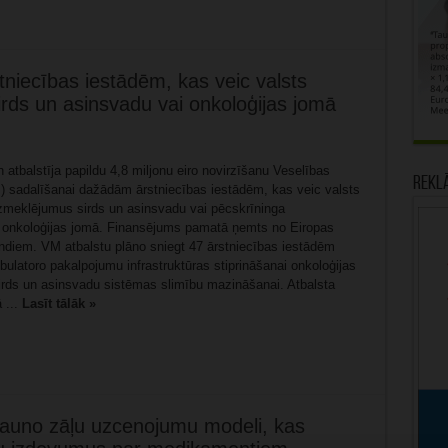
stniecības iestādēm, kas veic valsts
ds un asinsvadu vai onkoloģijas jomā
n atbalstīja papildu 4,8 miljonu eiro novirzīšanu Veselības
Rekl
VM) sadalīšanai dažādām ārstniecības iestādēm, kas veic valsts
meklējumus sirds un asinsvadu vai pēcskrīninga
onkoloģijas jomā. Finansējums pamatā ņemts no Eiropas
ndiem. VM atbalstu plāno sniegt 47 ārstniecības iestādēm
ulatoro pakalpojumu infrastruktūras stiprināšanai onkoloģijas
sirds un asinsvadu sistēmas slimību mazināšanai. Atbalsta
 ...
Lasīt tālāk »
 jauno zāļu uzcenojumu modeli, kas