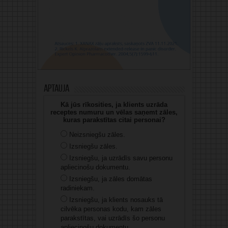
Aptauja
Kā jūs rīkosities, ja klients uzrāda
receptes numuru un vēlas saņemt zāles,
kuras parakstītas citai personai?
Neizsniegšu zāles.
Izsniegšu zāles.
Izsniegšu, ja uzrādīs savu personu
apliecinošu dokumentu.
Izsniegšu, ja zāles domātas
radiniekam.
Izsniegšu, ja klients nosauks tā
cilvēka personas kodu, kam zāles
parakstītas, vai uzrādīs šo personu
apliecinošu dokumentu.