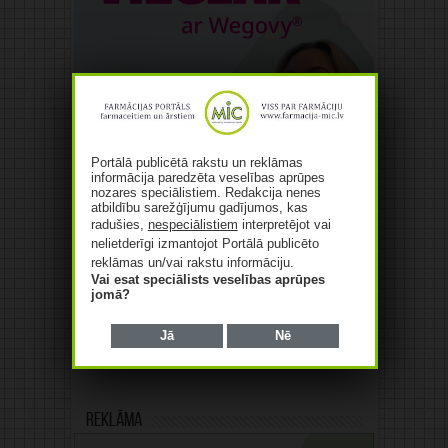
Portālā publicētā rakstu un reklāmas
informācija paredzēta veselības aprūpes
nozares speciālistiem. Redakcija nenes
atbildību sarežģījumu gadījumos, kas
radušies,
nespeciālistiem
interpretējot vai
nelietderīgi izmantojot Portālā publicēto
reklāmas un/vai rakstu informāciju.
Vai esat speciālists veselības aprūpes
jomā?
Jā
Nē
Reklāma