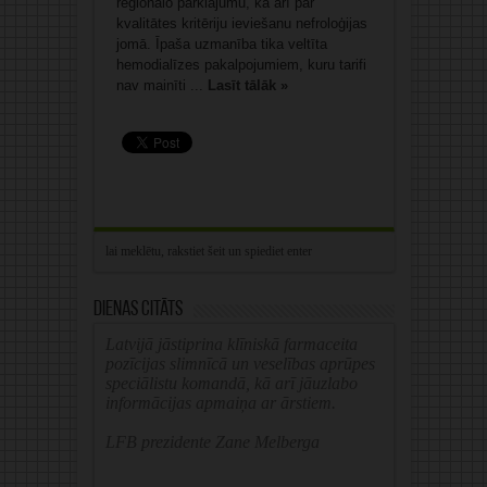
reģionālo pārklājumu, kā arī par
kvalitātes kritēriju ieviešanu nefroloģijas
jomā. Īpaša uzmanība tika veltīta
hemodialīzes pakalpojumiem, kuru tarifi
nav mainīti ...
Lasīt tālāk »
Dienas citāts
Latvijā jāstiprina klīniskā farmaceita
pozīcijas slimnīcā un veselības aprūpes
speciālistu komandā, kā arī jāuzlabo
informācijas apmaiņa ar ārstiem.
LFB prezidente Zane Melberga