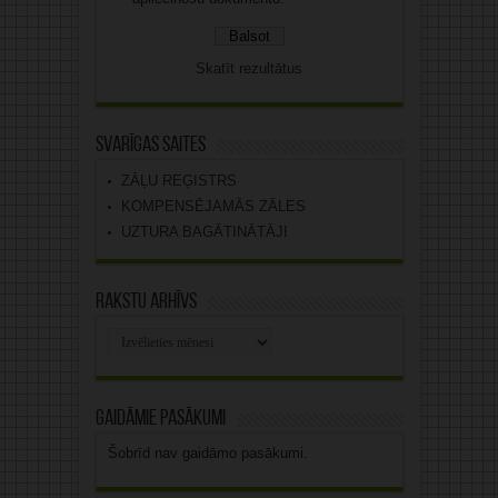
Skatīt rezultātus
Svarīgas saites
ZĀĻU REĢISTRS
KOMPENSĒJAMĀS ZĀLES
UZTURA BAGĀTINĀTĀJI
Rakstu arhīvs
Rakstu
arhīvs
Gaidāmie pasākumi
Šobrīd nav gaidāmo pasākumi.