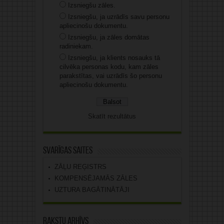
Izsniegšu zāles.
Izsniegšu, ja uzrādīs savu personu
apliecinošu dokumentu.
Izsniegšu, ja zāles domātas
radiniekam.
Izsniegšu, ja klients nosauks tā
cilvēka personas kodu, kam zāles
parakstītas, vai uzrādīs šo personu
apliecinošu dokumentu.
Skatīt rezultātus
Svarīgas saites
ZĀĻU REĢISTRS
KOMPENSĒJAMĀS ZĀLES
UZTURA BAGĀTINĀTĀJI
Rakstu arhīvs