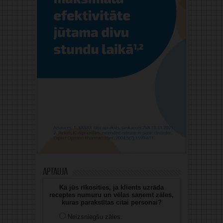
Aptauja
Kā jūs rīkosities, ja klients uzrāda
receptes numuru un vēlas saņemt zāles,
kuras parakstītas citai personai?
Neizsniegšu zāles.