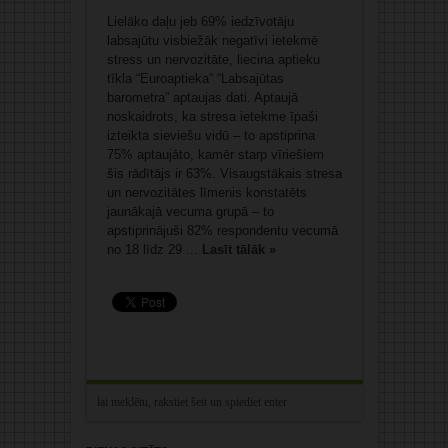
Lielāko daļu jeb 69% iedzīvotāju
labsajūtu visbiežāk negatīvi ietekmē
stress un nervozitāte, liecina aptieku
tīkla “Euroaptieka” “Labsajūtas
barometra” aptaujas dati. Aptaujā
noskaidrots, ka stresa ietekme īpaši
izteikta sieviešu vidū – to apstiprina
75% aptaujāto, kamēr starp vīriešiem
šis rādītājs ir 63%. Visaugstākais stresa
un nervozitātes līmenis konstatēts
jaunākajā vecuma grupā – to
apstiprinājuši 82% respondentu vecumā
no 18 līdz 29 ...
Lasīt tālāk »