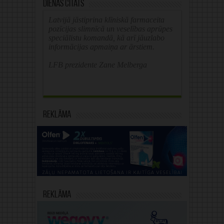
Dienas citāts
Latvijā jāstiprina klīniskā farmaceita
pozīcijas slimnīcā un veselības aprūpes
speciālistu komandā, kā arī jāuzlabo
informācijas apmaiņa ar ārstiem.
LFB prezidente Zane Melberga
Reklāma
Reklāma