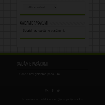
Rakstu
arhīvs
Gaidāmie pasākumi
Šobrīd nav gaidāmo pasākumi.
Gaidāmie pasākumi
Šobrīd nav gaidāmo pasākumi.
Redakcija nenes atbildību sarežģījumu gadījumos, kas