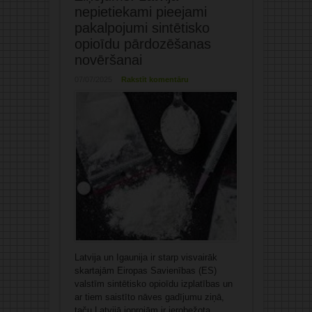
nepietiekami pieejami
pakalpojumi sintētisko
opioīdu pārdozēšanas
novēršanai
07/07/2025
Rakstīt komentāru
Latvija un Igaunija ir starp visvairāk
skartajām Eiropas Savienības (ES)
valstīm sintētisko opioīdu izplatības un
ar tiem saistīto nāves gadījumu ziņā,
taču Latvijā joprojām ir ierobežota