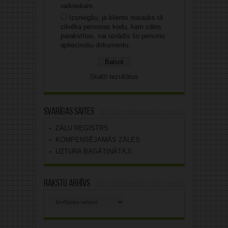
radiniekam.
Izsniegšu, ja klients nosauks tā
cilvēka personas kodu, kam zāles
parakstītas, vai uzrādīs šo personu
apliecinošu dokumentu.
Skatīt rezultātus
Svarīgas saites
ZĀĻU REĢISTRS
KOMPENSĒJAMĀS ZĀLES
UZTURA BAGĀTINĀTĀJI
Rakstu arhīvs
Rakstu
arhīvs