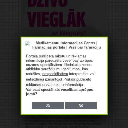
Portālā publicētā rakstu un reklāmas
informācija paredzēta veselības aprūpes
nozares speciālistiem. Redakcija nenes
atbildību sarežģījumu gadījumos, kas
radušies,
nespeciālistiem
interpretējot vai
nelietderīgi izmantojot Portālā publicēto
reklāmas un/vai rakstu informāciju.
Vai esat speciālists veselības aprūpes
jomā?
Jā
Nē