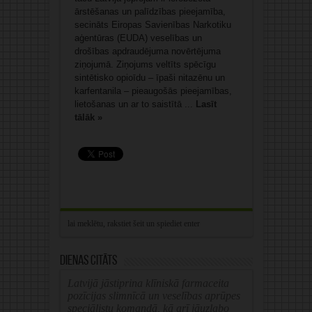
ārstēšanas un palīdzības pieejamība,
secināts Eiropas Savienības Narkotiku
aģentūras (EUDA) veselības un
drošības apdraudējuma novērtējuma
ziņojumā. Ziņojums veltīts spēcīgu
sintētisko opioīdu – īpaši nitazēnu un
karfentanila – pieaugošās pieejamības,
lietošanas un ar to saistītā ...
Lasīt
tālāk »
Dienas citāts
Latvijā jāstiprina klīniskā farmaceita
pozīcijas slimnīcā un veselības aprūpes
speciālistu komandā, kā arī jāuzlabo