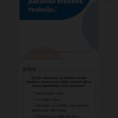
Aptauja
Kā jūs rīkosities, ja klients uzrāda
receptes numuru un vēlas saņemt zāles,
kuras parakstītas citai personai?
Neizsniegšu zāles.
Izsniegšu zāles.
Izsniegšu, ja uzrādīs savu personu
apliecinošu dokumentu.
Izsniegšu, ja zāles domātas