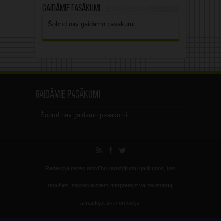
Gaidāmie pasākumi
Šobrīd nav gaidāmo pasākumi.
Gaidāmie pasākumi
Šobrīd nav gaidāmo pasākumi.
Redakcija nenes atbildību sarežģījumu gadījumos, kas
radušies, nespeciālistiem interpretējot vai nelietderīgi
izmantojot šo informāciju.