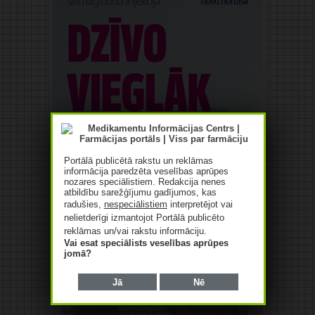
Portālā publicētā rakstu un reklāmas
informācija paredzēta veselības aprūpes
nozares speciālistiem. Redakcija nenes
atbildību sarežģījumu gadījumos, kas
radušies,
nespeciālistiem
interpretējot vai
nelietderīgi izmantojot Portālā publicēto
reklāmas un/vai rakstu informāciju.
Vai esat speciālists veselības aprūpes
jomā?
Jā
Nē