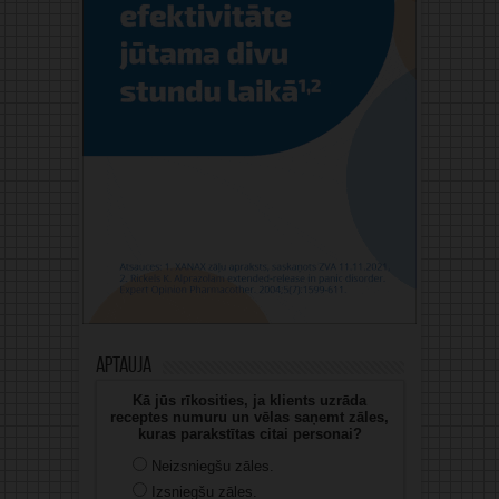
Aptauja
Kā jūs rīkosities, ja klients uzrāda
receptes numuru un vēlas saņemt zāles,
kuras parakstītas citai personai?
Neizsniegšu zāles.
Izsniegšu zāles.