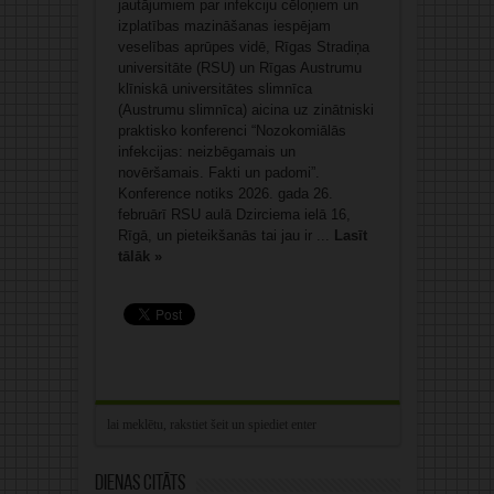
jautājumiem par infekciju cēloņiem un
izplatības mazināšanas iespējam
veselības aprūpes vidē, Rīgas Stradiņa
universitāte (RSU) un Rīgas Austrumu
klīniskā universitātes slimnīca
(Austrumu slimnīca) aicina uz zinātniski
praktisko konferenci “Nozokomiālās
infekcijas: neizbēgamais un
novēršamais. Fakti un padomi”.
Konference notiks 2026. gada 26.
februārī RSU aulā Dzirciema ielā 16,
Rīgā, un pieteikšanās tai jau ir ...
Lasīt
tālāk »
Dienas citāts