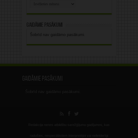
Rakstu
arhīvs
Gaidāmie pasākumi
Šobrīd nav gaidāmo pasākumi.
Gaidāmie pasākumi
Šobrīd nav gaidāmo pasākumi.
Redakcija nenes atbildību sarežģījumu gadījumos, kas
radušies, nespeciālistiem interpretējot vai nelietderīgi