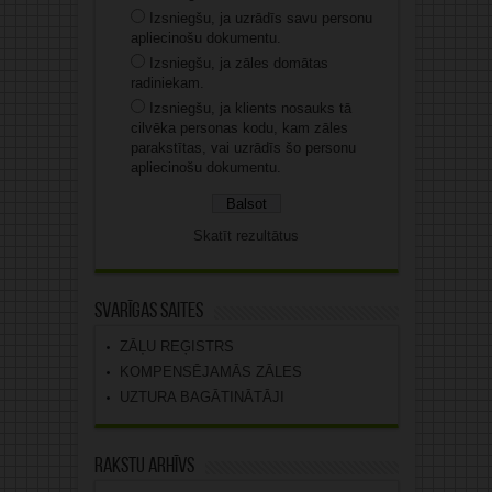
Izsniegšu, ja uzrādīs savu personu
apliecinošu dokumentu.
Izsniegšu, ja zāles domātas
radiniekam.
Izsniegšu, ja klients nosauks tā
cilvēka personas kodu, kam zāles
parakstītas, vai uzrādīs šo personu
apliecinošu dokumentu.
Skatīt rezultātus
Svarīgas saites
ZĀĻU REĢISTRS
KOMPENSĒJAMĀS ZĀLES
UZTURA BAGĀTINĀTĀJI
Rakstu arhīvs