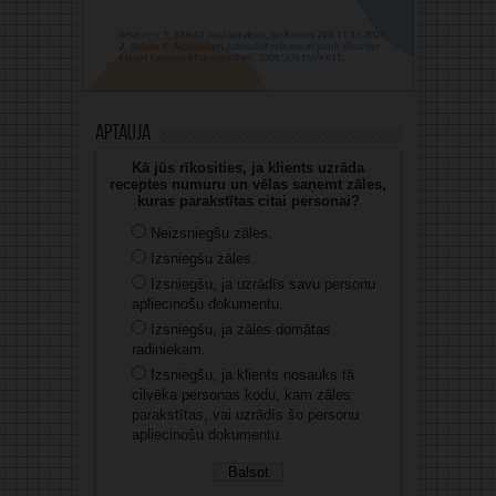
Aptauja
Kā jūs rīkosities, ja klients uzrāda
receptes numuru un vēlas saņemt zāles,
kuras parakstītas citai personai?
Neizsniegšu zāles.
Izsniegšu zāles.
Izsniegšu, ja uzrādīs savu personu
apliecinošu dokumentu.
Izsniegšu, ja zāles domātas
radiniekam.
Izsniegšu, ja klients nosauks tā
cilvēka personas kodu, kam zāles
parakstītas, vai uzrādīs šo personu
apliecinošu dokumentu.