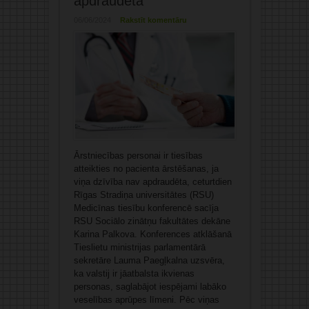
apdraudēta
06/06/2024
Rakstīt komentāru
Ārstniecības personai ir tiesības
atteikties no pacienta ārstēšanas, ja
viņa dzīvība nav apdraudēta, ceturtdien
Rīgas Stradiņa universitātes (RSU)
Medicīnas tiesību konferencē sacīja
RSU Sociālo zinātņu fakultātes dekāne
Karina Palkova. Konferences atklāšanā
Tieslietu ministrijas parlamentārā
sekretāre Lauma Paegļkalna uzsvēra,
ka valstij ir jāatbalsta ikvienas
personas, saglabājot iespējami labāko
veselības aprūpes līmeni. Pēc viņas