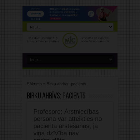
Sākums
»
Birku ahrīvs: pacients
Birku ahrīvs:
pacients
Profesore: Ārstniecības
persona var atteikties no
pacienta ārstēšanas, ja
viņa dzīvība nav