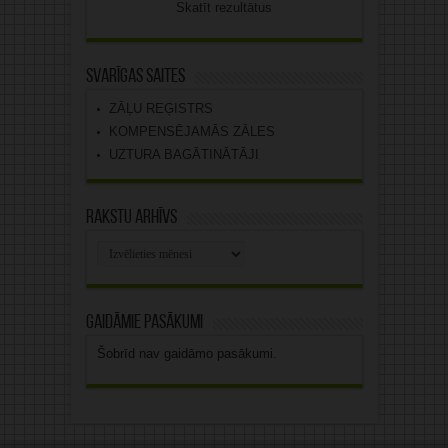
Skatīt rezultātus
Svarīgas saites
ZĀĻU REĢISTRS
KOMPENSĒJAMĀS ZĀLES
UZTURA BAGĀTINĀTĀJI
Rakstu arhīvs
Rakstu
arhīvs
Gaidāmie pasākumi
Šobrīd nav gaidāmo pasākumi.