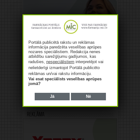
Portālā publicētā rakstu un reklāmas
informācija paredzēta veselības aprūpes
nozares speciālistiem. Redakcija nenes
atbildību sarežģījumu gadījumos, kas
radušies,
nespeciālistiem
interpretējot vai
nelietderīgi izmantojot Portālā publicēto
reklāmas un/vai rakstu informāciju.
Vai esat speciālists veselības aprūpes
jomā?
Jā
Nē
Reklāma