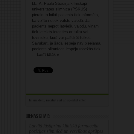
LETA. Paula Stradiņa klīniskajā
universitātes slimnīcā (PSKUS)
pieraksta laikā pacients tiek informēts,
ka vizīte notiek valsts valodā. Ja
pacients neprot latviešu valodu, viņam
tiek ieteikts ierasties ar tulku vai
tuvinieku, kurš var palīdzēt tulkot.
Savukārt, ja šāda iespēja nav pieejama,
pacients slimnīcas iespēju robežās tiek
...
Lasīt tālāk »
Dienas citāts
Latvijā jāstiprina klīniskā farmaceita
pozīcijas slimnīcā un veselības aprūpes