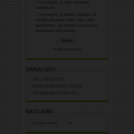
Izsniegšu, ja zāles domātas
radiniekam.
Izsniegšu, ja klients nosauks tā
cilvēka personas kodu, kam zāles
parakstītas, vai uzrādīs šo personu
apliecinošu dokumentu.
Skatīt rezultātus
Svarīgas saites
ZĀĻU REĢISTRS
KOMPENSĒJAMĀS ZĀLES
UZTURA BAGĀTINĀTĀJI
Rakstu arhīvs
Rakstu
arhīvs