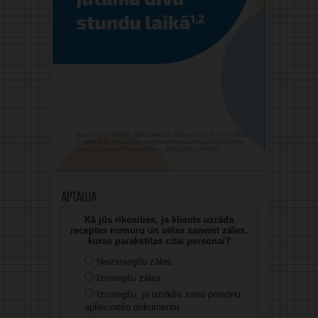
Aptauja
Kā jūs rīkosities, ja klients uzrāda
receptes numuru un vēlas saņemt zāles,
kuras parakstītas citai personai?
Neizsniegšu zāles.
Izsniegšu zāles.
Izsniegšu, ja uzrādīs savu personu
apliecinošu dokumentu.