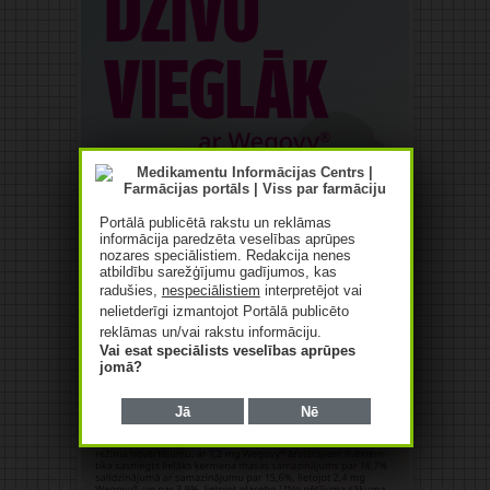
Portālā publicētā rakstu un reklāmas
informācija paredzēta veselības aprūpes
nozares speciālistiem. Redakcija nenes
atbildību sarežģījumu gadījumos, kas
radušies,
nespeciālistiem
interpretējot vai
nelietderīgi izmantojot Portālā publicēto
reklāmas un/vai rakstu informāciju.
Vai esat speciālists veselības aprūpes
jomā?
Jā
Nē