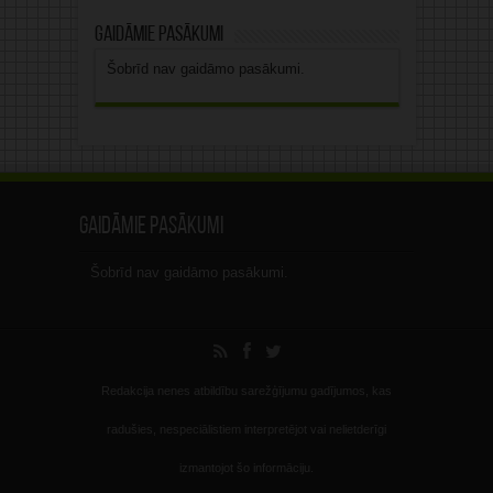
Gaidāmie pasākumi
Šobrīd nav gaidāmo pasākumi.
Gaidāmie pasākumi
Šobrīd nav gaidāmo pasākumi.
Redakcija nenes atbildību sarežģījumu gadījumos, kas
radušies, nespeciālistiem interpretējot vai nelietderīgi
izmantojot šo informāciju.