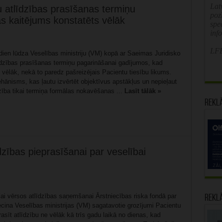
Latv
u atlīdzības prasīšanas termiņu
poz
as kaitējums konstatēts vēlāk
spe
inf
LFB
dien lūdza Veselības ministriju (VM) kopā ar Saeimas Juridisko
tlīdzības prasīšanas termiņu pagarināšanai gadījumos, kad
 vēlāk, nekā to paredz pašreizējais Pacientu tiesību likums.
ānisms, kas ļautu izvērtēt objektīvus apstākļus un nepieļaut
īdzība tikai termiņa formālas nokavēšanas ...
Lasīt tālāk »
Rekl
dzības pieprasīšanai par veselībai
 lai vērsos atlīdzības saņemšanai Ārstniecības riska fondā par
Rekl
iecina Veselības ministrijas (VM) sagatavotie grozījumi Pacientu
rasīt atlīdzību ne vēlāk kā trīs gadu laikā no dienas, kad