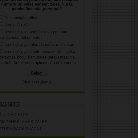
numuru un vēlas saņemt zāles, kuras
parakstītas citai personai?
Neizsniegšu zāles.
Izsniegšu zāles.
Izsniegšu, ja uzrādīs savu personu
apliecinošu dokumentu.
Izsniegšu, ja zāles domātas radiniekam.
Izsniegšu, ja klients nosauks tā cilvēka
personas kodu, kam zāles parakstītas, vai
uzrādīs šo personu apliecinošu dokumentu.
Skatīt rezultātus
gas saites
ĀĻU REĢISTRS
OMPENSĒJAMĀS ZĀLES
ZTURA BAGĀTINĀTĀJI