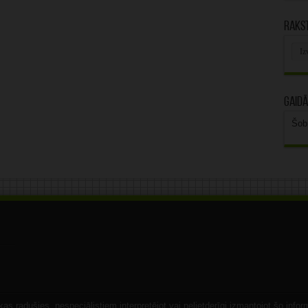
Rakst
Rak
arhī
Gaidā
Šob
s radušies, nespeciālistiem interpretējot vai nelietderīgi izmantojot šo infor