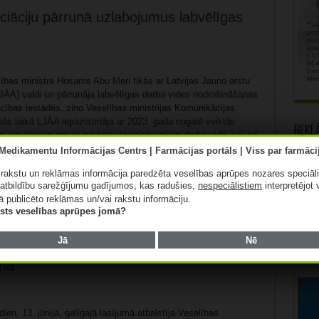
ciāciju pārrunā uzlabojumus labvēlīgas
lības ministrs Hosams Abu Meri tikās ar Latvijas Jauno ārstu
LJĀA) valdi un pārrunāja labvēlīgas darba vides nodrošināšanas
cības iestādēs, ziņo Veselības ministrijas Komunikācijas
nās laikā LJĀA iepazīstināja ar 2023. gada nogalē veiktās
Rekl
s rezultātiem par jauno ārstu izaicinājumiem darba vidē. Lai arī
jas pozitīvas tendences – pieaug jauno ārstu skaits, kas
.
Lasīt tālāk »
ā rakstu un reklāmas informācija paredzēta veselības aprūpes nozares speciāl
atbildību sarežģījumu gadījumos, kas radušies,
nespeciālistiem
interpretējot 
ā publicēto reklāmas un/vai rakstu informāciju.
lists veselības aprūpes jomā?
Jā
Nē
 būs jānodrošina tulkošana valsts
mā
ien, 13. jūnijā, galīgajā lasījumā atbalstīja Veselības