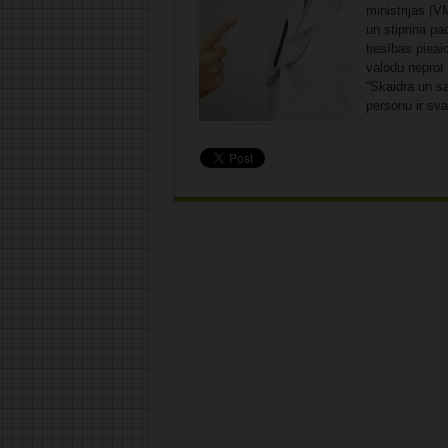
ministrijas (
un stiprina pa
tiesības pieai
valodu neprot
“Skaidra un s
personu ir sva