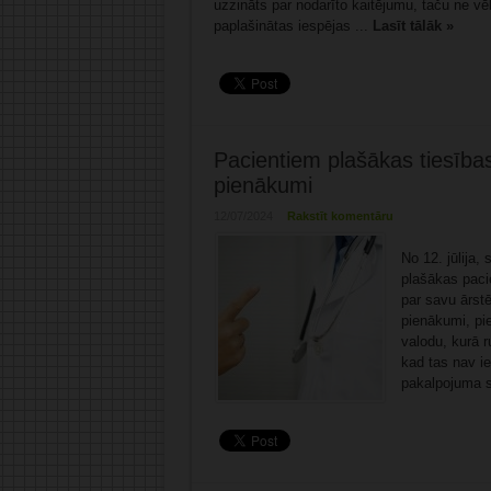
uzzināts par nodarīto kaitējumu, taču ne vē
paplašinātas iespējas ...
Lasīt tālāk »
Pacientiem plašākas tiesības
pienākumi
12/07/2024
Rakstīt komentāru
No 12. jūlija,
plašākas pacie
par savu ārstē
pienākumi, pi
valodu, kurā 
kad tas nav i
pakalpojuma s