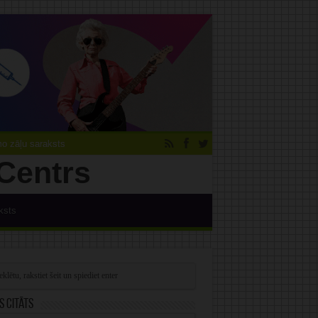
 zāļu saraksts
ksts
s citāts