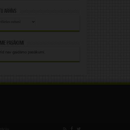
u arhīvs
stu
vs
mie pasākumi
rīd nav gaidāmo pasākumi.
māciju.