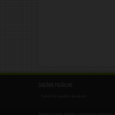
Gaidāmie pasākumi
Šobrīd nav gaidāmo pasākumi.
Redakcija nenes atbildību sarežģījumu gadījumos, ka