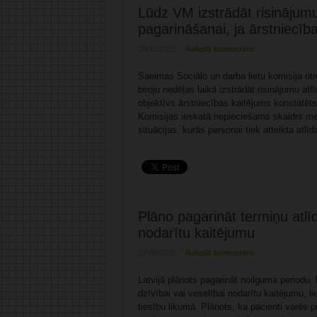
Lūdz VM izstrādāt risinājum
pagarināšanai, ja ārstniecīb
09/12/2025
Rakstīt komentāru
Saeimas Sociālo un darba lietu komisija otr
biroju nedēļas laikā izstrādāt risinājumu a
objektīvs ārstniecības kaitējums konstatēts
Komisijas ieskatā nepieciešams skaidrs meh
situācijas, kurās personai tiek atteikta atl
Plāno pagarināt termiņu atlī
nodarītu kaitējumu
07/09/2025
Rakstīt komentāru
Latvijā plānots pagarināt noilguma periodu,
dzīvībai vai veselībai nodarītu kaitējumu, l
tiesību likumā. Plānots, ka pacienti varēs p