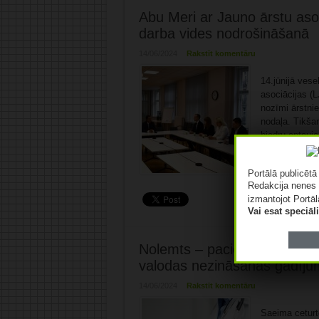
Abu Meri ar Jauno ārstu aso
darba vides nodrošināšanā
14/06/2024
Rakstīt komentāru
14.jūnijā vese
asociācijas (
nozīmi ārstnie
nodaļa. Tikša
biedru aptauja
aptaujā iezīmē
strādā tikai ..
Portālā publicēt
Redakcija nenes 
izmantojot Portāl
Vai esat speciā
Nolemts – pacientiem pašiem
valodas nezināšanas gadīju
14/06/2024
Rakstīt komentāru
Saeima ceturtd