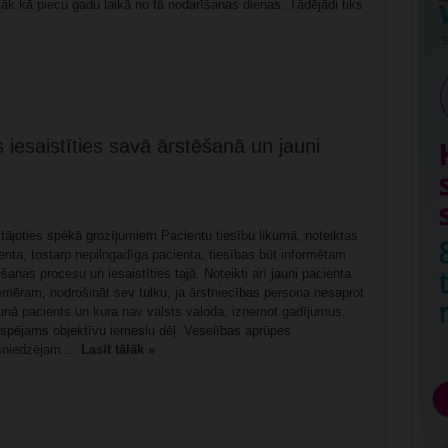
lāk kā piecu gadu laikā no tā nodarīšanas dienas. Tādējādi tiks
 iesaistīties savā ārstēšanā un jauni
 stājoties spēkā grozījumiem Pacientu tiesību likumā, noteiktas
nta, tostarp nepilngadīga pacienta, tiesības būt informētam
šanas procesu un iesaistīties tajā. Noteikti arī jauni pacienta
emēram, nodrošināt sev tulku, ja ārstniecības persona nesaprot
runā pacients un kura nav valsts valoda, izņemot gadījumus,
espējams objektīvu iemeslu dēļ. Veselības aprūpes
niedzējam ...
Lasīt tālāk »