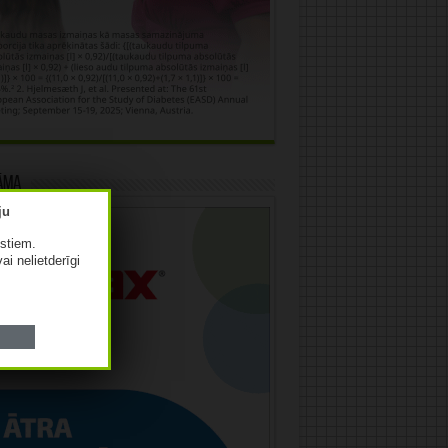
āma
istiem.
vai nelietderīgi