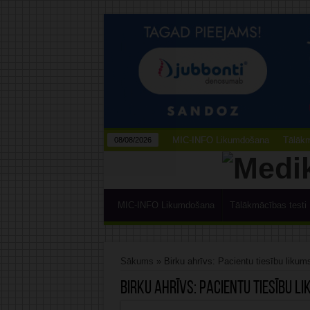
MIC-INFO Likumdošana
Tālākm
08/08/2026
MIC-INFO Likumdošana
Tālākmācības testi
Sākums
»
Birku ahrīvs: Pacientu tiesību likum
Birku ahrīvs:
Pacientu tiesību l