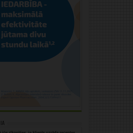
uja
 jūs rīkosities, ja klients uzrāda receptes