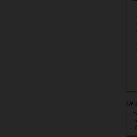
Svarī
Z
K
U