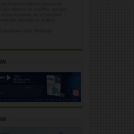
ijā jāstiprina klīniskā farmaceita
īcijas slimnīcā un veselības aprūpes
ciālistu komandā, kā arī jāuzlabo
ormācijas apmaiņa ar ārstiem.
 prezidente Zane Melberga
āma
āma