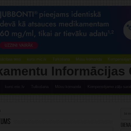
ācības testi
kursi.mic.lv
Tulkošana
Mūsu komanda
Kompensējamo
kursi.mic.lv
Tulkošana
Mūsu komanda
Kompensējamo zāļu sara
s
ikums
Diena