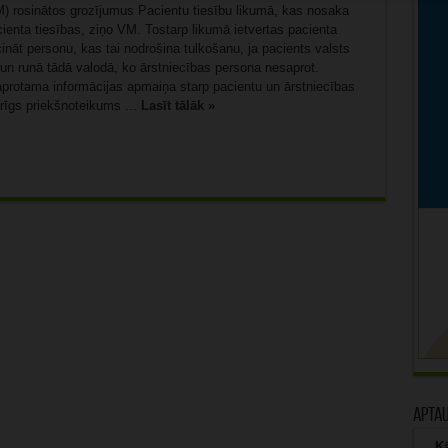
VM) rosinātos grozījumus Pacientu tiesību likumā, kas nosaka
cienta tiesības, ziņo VM. Tostarp likumā ietvertas pacienta
cināt personu, kas tai nodrošina tulkošanu, ja pacients valsts
 un runā tādā valodā, ko ārstniecības persona nesaprot.
aprotama informācijas apmaiņa starp pacientu un ārstniecības
rīgs priekšnoteikums ...
Lasīt tālāk »
Apta
Kā