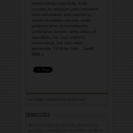
priekšsēdētāja Iveta Ķelle. Ķelle
uzsvēra, ka atbalstam jābūt mērķētam,
nevis automātiski attiecināmam uz
visiem no noteikta vecuma. Ideālā
gadījumā pirms dzimumattiecību
uzsākšanas jauniete varētu doties pie
speciālista, kas viņai izrakstītu
kontracepciju, kas būtu valsts
apmaksāta. Tā kā tas būtu ...
Lasīt
tālāk »
Dienas citāts
Latvijā jāstiprina klīniskā farmaceita
pozīcijas slimnīcā un veselības aprūpes