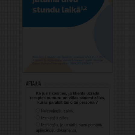
Aptauja
Kā jūs rīkosities, ja klients uzrāda
receptes numuru un vēlas saņemt zāles,
kuras parakstītas citai personai?
Neizsniegšu zāles.
Izsniegšu zāles.
Izsniegšu, ja uzrādīs savu personu
apliecinošu dokumentu.