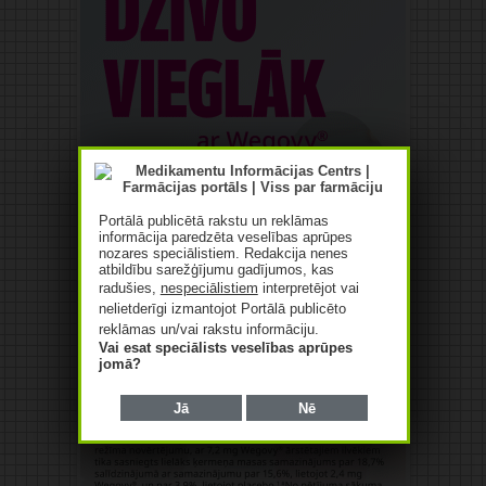
Portālā publicētā rakstu un reklāmas
informācija paredzēta veselības aprūpes
nozares speciālistiem. Redakcija nenes
atbildību sarežģījumu gadījumos, kas
radušies,
nespeciālistiem
interpretējot vai
nelietderīgi izmantojot Portālā publicēto
reklāmas un/vai rakstu informāciju.
Vai esat speciālists veselības aprūpes
jomā?
Jā
Nē