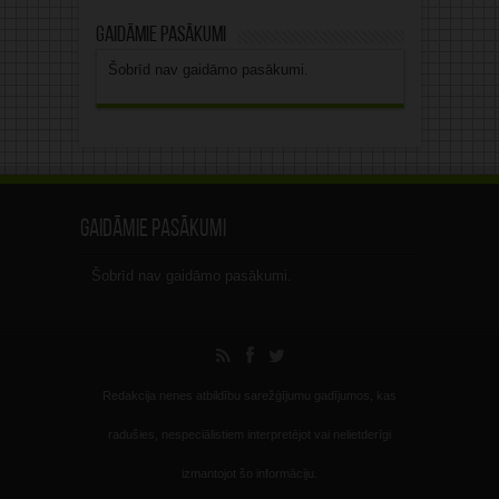
Gaidāmie pasākumi
Šobrīd nav gaidāmo pasākumi.
Gaidāmie pasākumi
Šobrīd nav gaidāmo pasākumi.
Redakcija nenes atbildību sarežģījumu gadījumos, kas
radušies, nespeciālistiem interpretējot vai nelietderīgi
izmantojot šo informāciju.