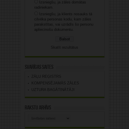
Izsniegšu, ja zāles domātas
radiniekam.
Izsniegšu, ja klients nosauks tā
cilvēka personas kodu, kam zāles
parakstītas, vai uzrādīs šo personu
apliecinošu dokumentu.
Skatīt rezultātus
Svarīgas saites
ZĀĻU REĢISTRS
KOMPENSĒJAMĀS ZĀLES
UZTURA BAGĀTINĀTĀJI
Rakstu arhīvs
Rakstu
arhīvs