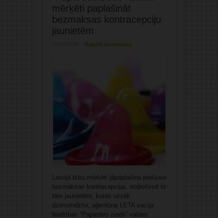
mērķēti paplašināt
bezmaksas kontracepciju
jaunietēm
23/02/2026
Rakstīt komentāru
Latvijā būtu mērķēti jāpaplašina piekļuve
bezmaksas kontracepcijai, nodrošinot to
tām jaunietēm, kuras uzsāk
dzimumdzīvi, aģentūrai LETA sacīja
biedrības “Papardes zieds” valdes