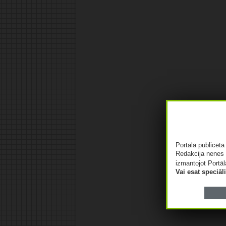
Portālā publicēt
Redakcija nenes 
izmantojot Portāl
Vai esat speciā