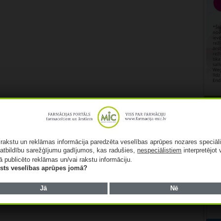
Rekl
ā rakstu un reklāmas informācija paredzēta veselības aprūpes nozares speciāl
atbildību sarežģījumu gadījumos, kas radušies,
nespeciālistiem
interpretējot 
ā publicēto reklāmas un/vai rakstu informāciju.
lists veselības aprūpes jomā?
Jā
Nē