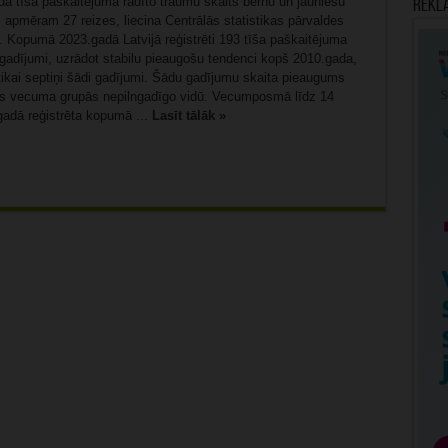
a tīša paškaitējuma radīto traumu skaits bērnu un jauniešu
Rekl
 apmēram 27 reizes, liecina Centrālās statistikas pārvaldes
. Kopumā 2023.gadā Latvijā reģistrēti 193 tīša paškaitējuma
 gadījumi, uzrādot stabilu pieaugošu tendenci kopš 2010.gada,
 tikai septiņi šādi gadījumi. Šādu gadījumu skaita pieaugums
s vecuma grupās nepilngadīgo vidū. Vecumposmā līdz 14
adā reģistrēta kopumā ...
Lasīt tālāk »