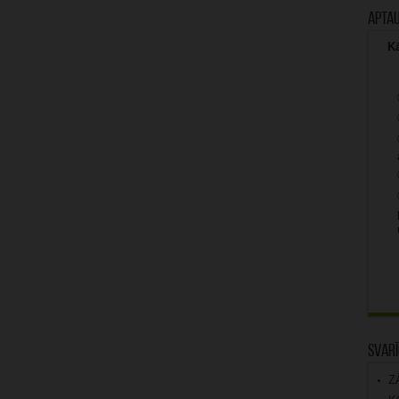
Apta
Kā
Svarī
Z