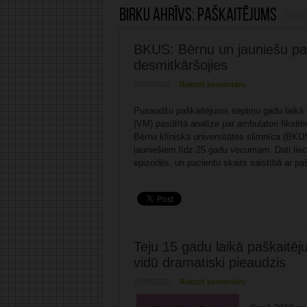
Birku ahrīvs:
paškaitējums
BKUS: Bērnu un jauniešu paš
desmitkāršojies
02/03/2026
Rakstīt komentāru
Pusaudžu paškaitējums septiņu gadu laikā d
(VM) pasūtītā analīze par ambulatori fiksē
Bērnu klīniskā universitātes slimnīca (BKUS
jauniešiem līdz 25 gadu vecumam. Dati liec
epizodēs, un pacientu skaits saistībā ar paš
Teju 15 gadu laikā paškaitēj
vidū dramatiski pieaudzis
15/09/2025
Rakstīt komentāru