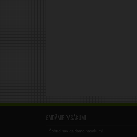
Gaidāmie pasākumi
Šobrīd nav gaidāmo pasākumi.