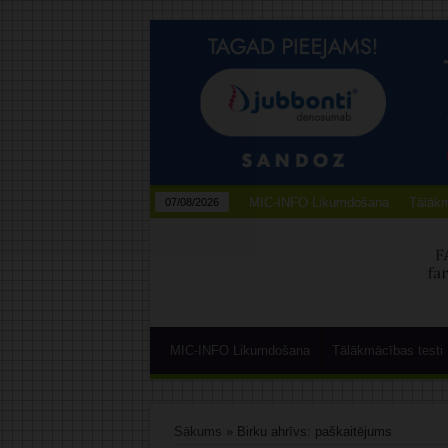
MIC-INFO Likumdošana
Tālākm
07/08/2026
MIC-INFO Likumdošana
Tālākmācības testi
Sākums
»
Birku ahrīvs: paškaitējums