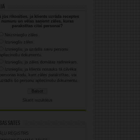
uja
 jūs rīkosities, ja klients uzrāda receptes
numuru un vēlas saņemt zāles, kuras
parakstītas citai personai?
Neizsniegšu zāles.
Izsniegšu zāles.
Izsniegšu, ja uzrādīs savu personu
apliecinošu dokumentu.
Izsniegšu, ja zāles domātas radiniekam.
Izsniegšu, ja klients nosauks tā cilvēka
personas kodu, kam zāles parakstītas, vai
uzrādīs šo personu apliecinošu dokumentu.
Skatīt rezultātus
gas saites
ĀĻU REĢISTRS