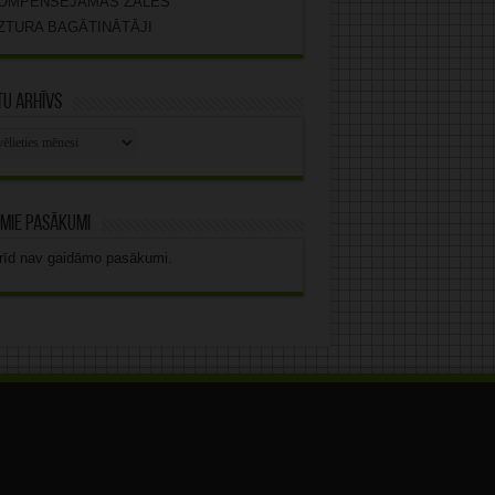
OMPENSĒJAMĀS ZĀLES
ZTURA BAGĀTINĀTĀJI
u arhīvs
stu
vs
mie pasākumi
rīd nav gaidāmo pasākumi.