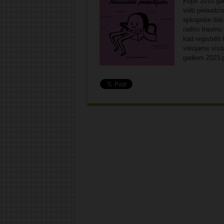
Kopš 2010.gad
vidū pieaudzis
apkopotie dati
radīto traumu
kad reģistrēti
vērojams visā
gadiem 2023.g