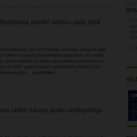
Diena
Latv
kaitējuma apmēri septiņu gadu laikā
poz
spe
inf
LFB
esmitkāršojies, liecina Veselības ministrijas pagājušā gada
tiem bērnu un jauniešu paškaitējuma gadījumiem. Kā norāda
), analīze balstīta uz septiņu gadu datiem par bērniem vai
ina, ka 2024. gadā ambulatori paškaitējums fiksēts 1110
kaitējumu bijis ...
Lasīt tālāk »
Rekl
uma radīto traumu skaits nepilngadīgo