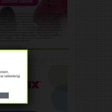
āma
istiem.
vai nelietderīgi