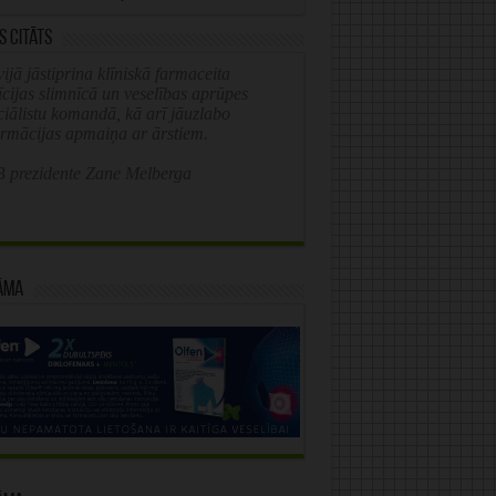
s citāts
ijā jāstiprina klīniskā farmaceita
īcijas slimnīcā un veselības aprūpes
ciālistu komandā, kā arī jāuzlabo
ormācijas apmaiņa ar ārstiem.
 prezidente Zane Melberga
āma