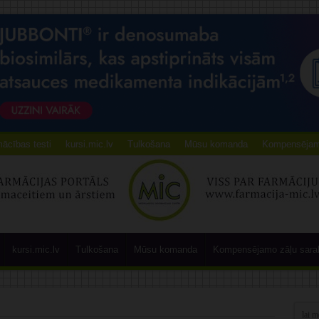
ācības testi
kursi.mic.lv
Tulkošana
Mūsu komanda
Kompensējamo
kursi.mic.lv
Tulkošana
Mūsu komanda
Kompensējamo zāļu sara