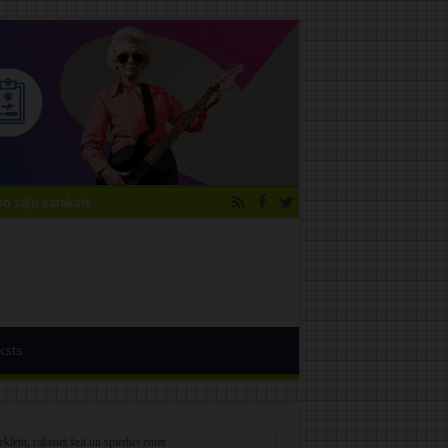
 zāļu saraksts
ksts