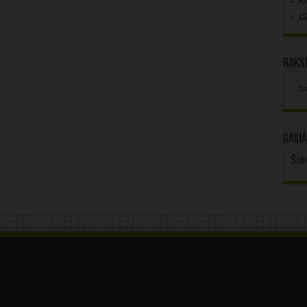
K
U
Rakst
Rak
arhī
Gaidā
Šob