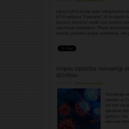
06/12/2024
Rakstīt komentāru
Latvijā šobrīd plosās īpašs mikoplazmas bakt
(LTV) raidījums “Panorāma”. Ar šo plaušu ka
šosezon slimnīcās nonāk visa vecuma cilvē
specifiskas antibiotikas. Plaušu ārsti brīd
ierastās penicilīna grupas antibiotikas, bet 
Gripas izplatība nemainīgi z
dzīvības
14/11/2024
Rakstīt komentāru
Aizvadītajā n
joprojām ar Co
bet četri miru
apkopotie dati
gadījumi, kas 
bērni līdz če