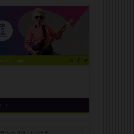
 zāļu saraksts
ksts