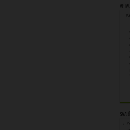
Apta
Kā
Svarī
Z