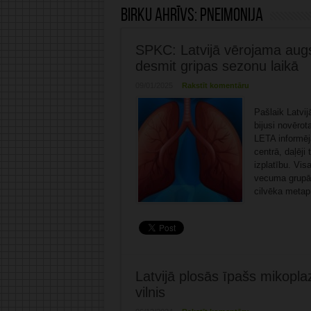
Birku ahrīvs:
pneimonija
SPKC: Latvijā vērojama augs
desmit gripas sezonu laikā
09/01/2025
Rakstīt komentāru
Pašlaik Latvij
bijusi novēro
LETA informēj
centrā, daļēji
izplatību. Vis
vecuma grupā 
cilvēka metap
Latvijā plosās īpašs mikopla
vilnis