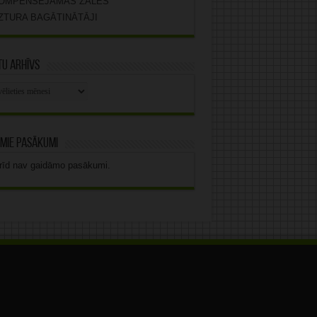
OMPENSĒJAMĀS ZĀLES
ZTURA BAGĀTINĀTĀJI
u arhīvs
stu
vs
mie pasākumi
rīd nav gaidāmo pasākumi.