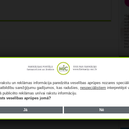
Rekl
ā rakstu un reklāmas informācija paredzēta veselības aprūpes nozares speciāl
atbildību sarežģījumu gadījumos, kas radušies,
nespeciālistiem
interpretējot 
ā publicēto reklāmas un/vai rakstu informāciju.
lists veselības aprūpes jomā?
Jā
Nē