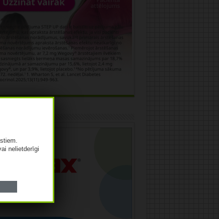
āma
istiem.
vai nelietderīgi