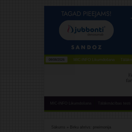
MIC-INFO Likumdošana
Tālākm
08/08/2026
MIC-INFO Likumdošana
Tālākmācības testi
Sākums
»
Birku ahrīvs: pneimonija