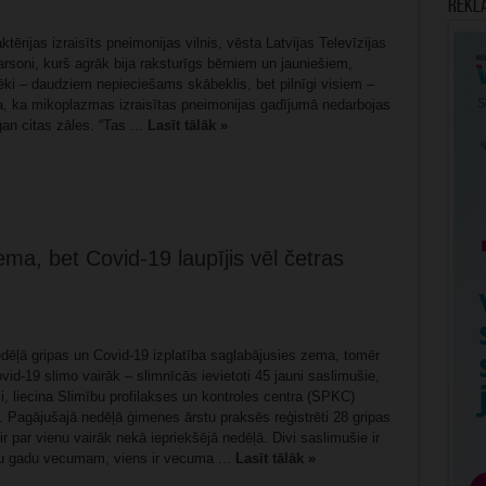
Rekl
ērijas izraisīts pneimonijas vilnis, vēsta Latvijas Televīzijas
rsoni, kurš agrāk bija raksturīgs bērniem un jauniešiem,
ki – daudziem nepieciešams skābeklis, bet pilnīgi visiem –
ina, ka mikoplazmas izraisītas pneimonijas gadījumā nedarbojas
gan citas zāles. “Tas ...
Lasīt tālāk »
ema, bet Covid-19 laupījis vēl četras
edēļā gripas un Covid-19 izplatība saglabājusies zema, tomēr
vid-19 slimo vairāk – slimnīcās ievietoti 45 jauni saslimušie,
ši, liecina Slimību profilakses un kontroles centra (SPKC)
. Pagājušajā nedēļā ģimenes ārstu praksēs reģistrēti 28 gripas
ir par vienu vairāk nekā iepriekšējā nedēļā. Divi saslimušie ir
tru gadu vecumam, viens ir vecuma ...
Lasīt tālāk »