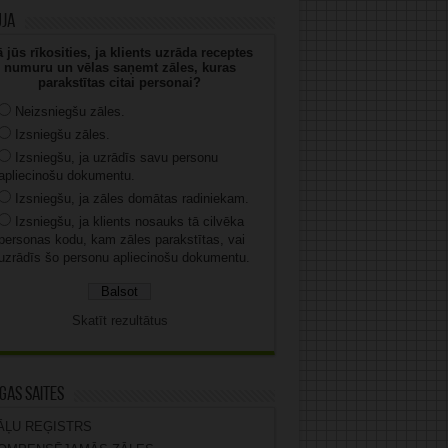
uja
 jūs rīkosities, ja klients uzrāda receptes
numuru un vēlas saņemt zāles, kuras
parakstītas citai personai?
Neizsniegšu zāles.
Izsniegšu zāles.
Izsniegšu, ja uzrādīs savu personu
apliecinošu dokumentu.
Izsniegšu, ja zāles domātas radiniekam.
Izsniegšu, ja klients nosauks tā cilvēka
personas kodu, kam zāles parakstītas, vai
uzrādīs šo personu apliecinošu dokumentu.
Skatīt rezultātus
gas saites
ĀĻU REĢISTRS