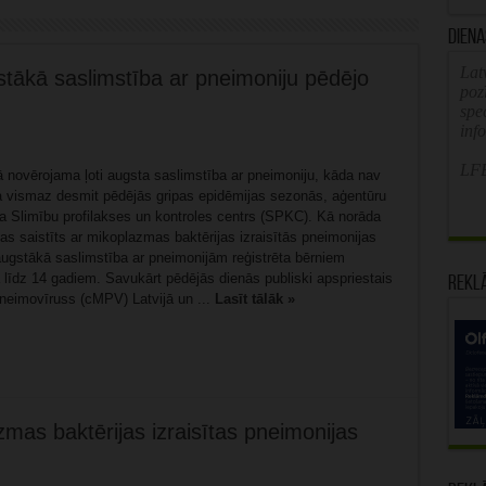
Diena
Latv
tākā saslimstība ar pneimoniju pēdējo
poz
spe
inf
LFB
ā novērojama ļoti augsta saslimstība ar pneimoniju, kāda nav
ta vismaz desmit pēdējās gripas epidēmijas sezonās, aģentūru
a Slimību profilakses un kontroles centrs (SPKC). Kā norāda
 tas saistīts ar mikoplazmas baktērijas izraisītās pneimonijas
augstākā saslimstība ar pneimonijām reģistrēta bērniem
līdz 14 gadiem. Savukārt pēdējās dienās publiski apspriestais
Rekl
neimovīruss (cMPV) Latvijā un ...
Lasīt tālāk »
zmas baktērijas izraisītas pneimonijas