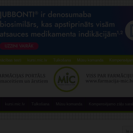
ācības testi
kursi.mic.lv
Tulkošana
Mūsu komanda
Kompensējamo
kursi.mic.lv
Tulkošana
Mūsu komanda
Kompensējamo zāļu sara