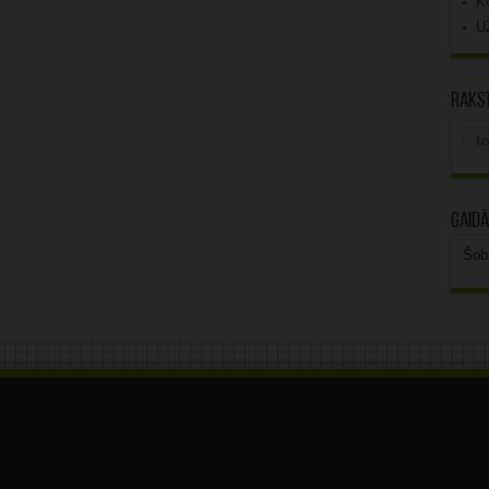
K
U
Rakst
Rak
arhī
Gaidā
Šob