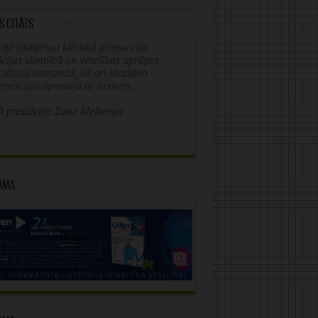
s citāts
ijā jāstiprina klīniskā farmaceita
īcijas slimnīcā un veselības aprūpes
ciālistu komandā, kā arī jāuzlabo
ormācijas apmaiņa ar ārstiem.
 prezidente Zane Melberga
āma