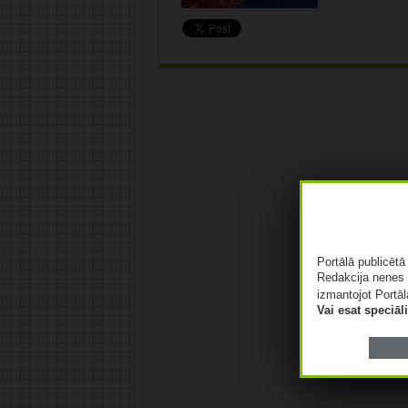
Portālā publicēt
Redakcija nenes 
izmantojot Portāl
Vai esat speciā