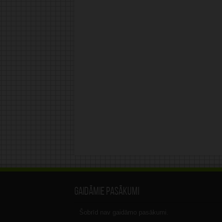
Gaidāmie pasākumi
Šobrīd nav gaidāmo pasākumi.