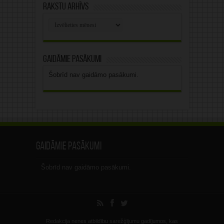
Rakstu arhīvs
Rakstu
arhīvs
Gaidāmie pasākumi
Šobrīd nav gaidāmo pasākumi.
Gaidāmie pasākumi
Šobrīd nav gaidāmo pasākumi.
Redakcija nenes atbildību sarežģījumu gadījumos, kas