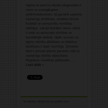
Agrīna un precīza slimību diagnostika ir
viens no svarīgākajiem
priekšnoteikumiem, lai pacienti saņemtu
savlaicīgu ārstēšanu, uzlabotu dzīves
kvalitāti un samazinātu mirstības
rādītājus. Latvijā biežākie nāves cēloņi
ir sirds un asinsvadu slimības un
ļaundabīgie audzēji, tāpēc uzsvars uz
agrīnu slimību atklāšanu un efektīvu
ārstēšanu ir īpaši nozīmīgs. Ģimenes
ārsti ir pirmais posms pacientu ceļā uz
savlaicīgu slimību atpazīšanu.
Regulāras veselības pārbaudes, ...
Lasīt tālāk »