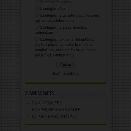
Neizsniegšu zāles.
Izsniegšu zāles.
Izsniegšu, ja uzrādīs savu personu
apliecinošu dokumentu.
Izsniegšu, ja zāles domātas
radiniekam.
Izsniegšu, ja klients nosauks tā
cilvēka personas kodu, kam zāles
parakstītas, vai uzrādīs šo personu
apliecinošu dokumentu.
Skatīt rezultātus
Svarīgas saites
ZĀĻU REĢISTRS
KOMPENSĒJAMĀS ZĀLES
UZTURA BAGĀTINĀTĀJI