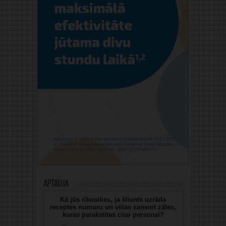
Aptauja
Kā jūs rīkosities, ja klients uzrāda
receptes numuru un vēlas saņemt zāles,
kuras parakstītas citai personai?