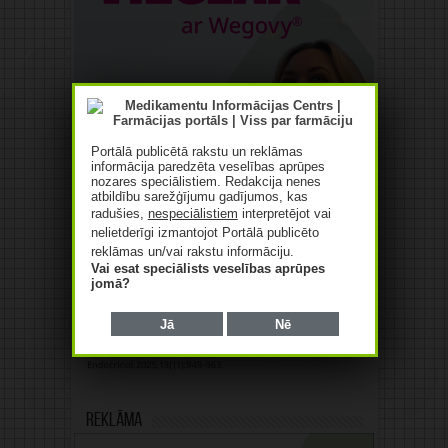
Portālā publicētā rakstu un reklāmas
informācija paredzēta veselības aprūpes
nozares speciālistiem. Redakcija nenes
atbildību sarežģījumu gadījumos, kas
radušies,
nespeciālistiem
interpretējot vai
nelietderīgi izmantojot Portālā publicēto
reklāmas un/vai rakstu informāciju.
Vai esat speciālists veselības aprūpes
jomā?
Jā
Nē
Reklāma