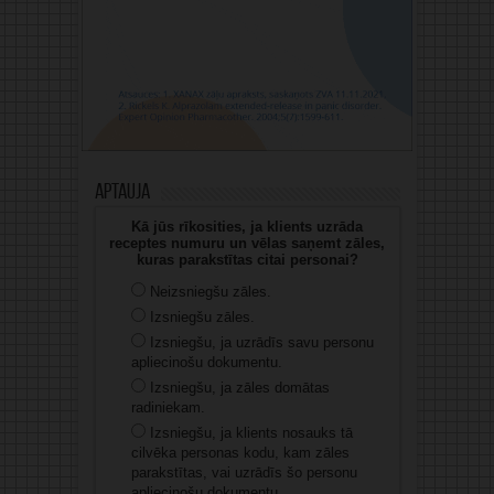
Aptauja
Kā jūs rīkosities, ja klients uzrāda
receptes numuru un vēlas saņemt zāles,
kuras parakstītas citai personai?
Neizsniegšu zāles.
Izsniegšu zāles.
Izsniegšu, ja uzrādīs savu personu
apliecinošu dokumentu.
Izsniegšu, ja zāles domātas
radiniekam.
Izsniegšu, ja klients nosauks tā
cilvēka personas kodu, kam zāles
parakstītas, vai uzrādīs šo personu
apliecinošu dokumentu.