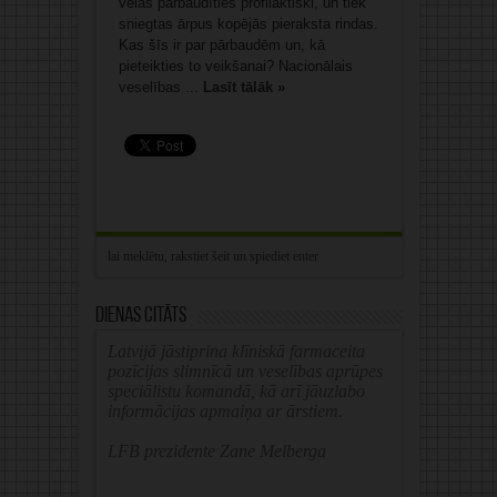
vēlas pārbaudīties profilaktiski, un tiek
sniegtas ārpus kopējās pieraksta rindas.
Kas šīs ir par pārbaudēm un, kā
pieteikties to veikšanai? Nacionālais
veselības ...
Lasīt tālāk »
Dienas citāts
Latvijā jāstiprina klīniskā farmaceita
pozīcijas slimnīcā un veselības aprūpes
speciālistu komandā, kā arī jāuzlabo
informācijas apmaiņa ar ārstiem.
LFB prezidente Zane Melberga