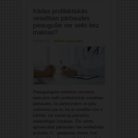
Kādas profilaktiskās
veselības pārbaudes
pieaugušie var veikt bez
maksas?
09/09/2025
Rakstīt komentāru
Pieaugušajiem noteiktos vecumos
ieteicams veikt profilaktiskās veselības
pārbaudes, lai pārliecinātos un gūtu
sirdsmieru par to, ka ar veselību viss ir
kārtībā, vai savlaicīgi pamanītu
nelabvēlīgas izmaiņas. Šīs valsts
apmaksātās pārbaudes nav ierobežotas
ar kvotu, t.i. pieejamas visiem, kuri