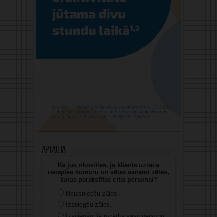
Aptauja
Kā jūs rīkosities, ja klients uzrāda
receptes numuru un vēlas saņemt zāles,
kuras parakstītas citai personai?
Neizsniegšu zāles.
Izsniegšu zāles.
Izsniegšu, ja uzrādīs savu personu