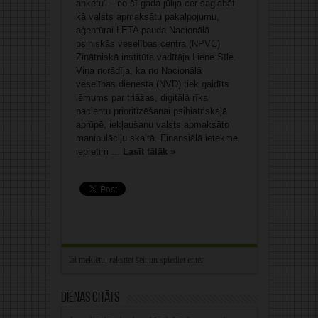
anketu” – no šī gada jūlija cer saglabāt
kā valsts apmaksātu pakalpojumu,
aģentūrai LETA pauda Nacionālā
psihiskās veselības centra (NPVC)
Zinātniskā institūta vadītāja Liene Sīle.
Viņa norādīja, ka no Nacionālā
veselības dienesta (NVD) tiek gaidīts
lēmums par triāžas, digitālā rīka
pacientu prioritizēšanai psihiatriskajā
aprūpē, iekļaušanu valsts apmaksāto
manipulāciju skaitā. Finansiālā ietekme
iepretim ...
Lasīt tālāk »
Dienas citāts