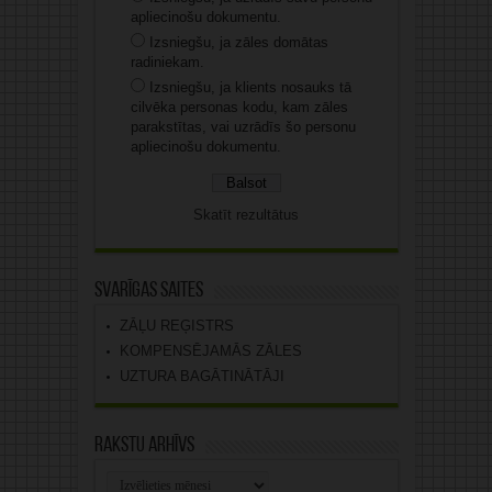
apliecinošu dokumentu.
Izsniegšu, ja zāles domātas
radiniekam.
Izsniegšu, ja klients nosauks tā
cilvēka personas kodu, kam zāles
parakstītas, vai uzrādīs šo personu
apliecinošu dokumentu.
Skatīt rezultātus
Svarīgas saites
ZĀĻU REĢISTRS
KOMPENSĒJAMĀS ZĀLES
UZTURA BAGĀTINĀTĀJI
Rakstu arhīvs
Rakstu