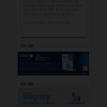
Latvijā jāstiprina klīniskā farmaceita
pozīcijas slimnīcā un veselības aprūpes
speciālistu komandā, kā arī jāuzlabo
informācijas apmaiņa ar ārstiem.
LFB prezidente Zane Melberga
Reklāma
Reklāma