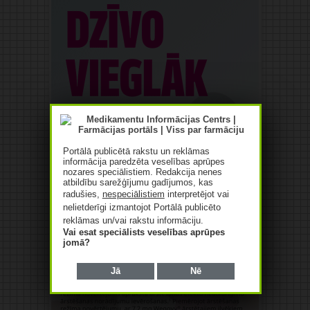
Portālā publicētā rakstu un reklāmas
informācija paredzēta veselības aprūpes
nozares speciālistiem. Redakcija nenes
atbildību sarežģījumu gadījumos, kas
radušies,
nespeciālistiem
interpretējot vai
nelietderīgi izmantojot Portālā publicēto
reklāmas un/vai rakstu informāciju.
Vai esat speciālists veselības aprūpes
jomā?
Jā
Nē