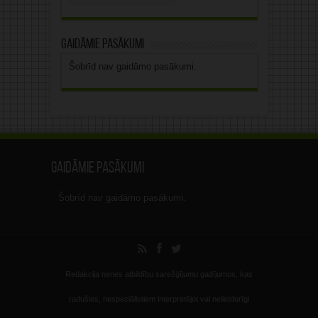
arhīvs
Gaidāmie pasākumi
Šobrīd nav gaidāmo pasākumi.
Gaidāmie pasākumi
Šobrīd nav gaidāmo pasākumi.
Redakcija nenes atbildību sarežģījumu gadījumos, kas
radušies, nespeciālistiem interpretējot vai nelietderīgi