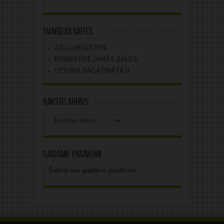
Svarīgas saites
ZĀĻU REĢISTRS
KOMPENSĒJAMĀS ZĀLES
UZTURA BAGĀTINĀTĀJI
Rakstu arhīvs
Rakstu
arhīvs
Gaidāmie pasākumi
Šobrīd nav gaidāmo pasākumi.