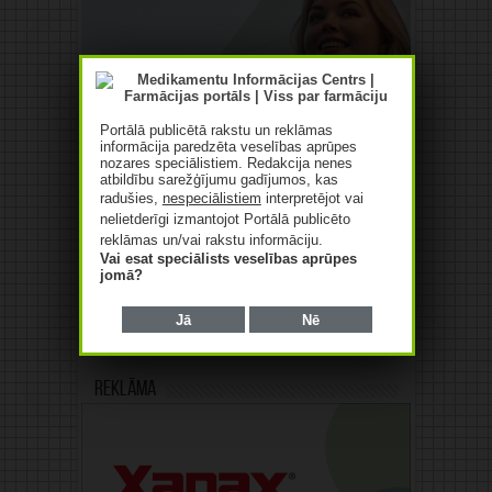
Portālā publicētā rakstu un reklāmas
informācija paredzēta veselības aprūpes
nozares speciālistiem. Redakcija nenes
atbildību sarežģījumu gadījumos, kas
radušies,
nespeciālistiem
interpretējot vai
nelietderīgi izmantojot Portālā publicēto
reklāmas un/vai rakstu informāciju.
Vai esat speciālists veselības aprūpes
jomā?
Jā
Nē
Reklāma