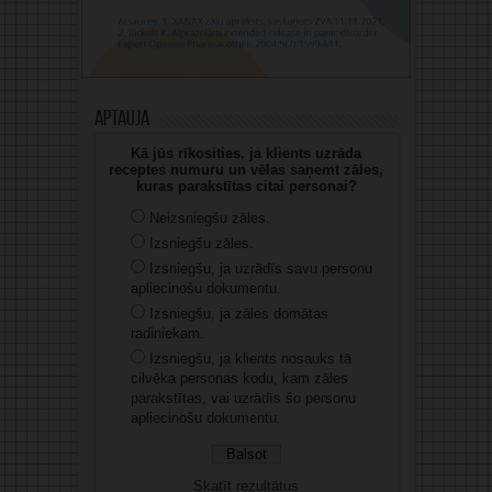
Aptauja
Kā jūs rīkosities, ja klients uzrāda
receptes numuru un vēlas saņemt zāles,
kuras parakstītas citai personai?
Neizsniegšu zāles.
Izsniegšu zāles.
Izsniegšu, ja uzrādīs savu personu
apliecinošu dokumentu.
Izsniegšu, ja zāles domātas
radiniekam.
Izsniegšu, ja klients nosauks tā
cilvēka personas kodu, kam zāles
parakstītas, vai uzrādīs šo personu
apliecinošu dokumentu.
Skatīt rezultātus