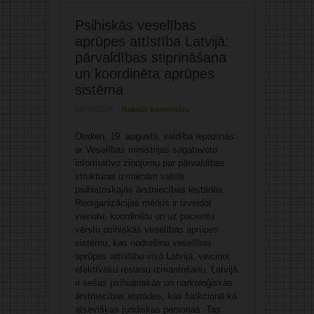
Psihiskās veselības
aprūpes attīstība Latvijā:
pārvaldības stiprināšana
un koordinēta aprūpes
sistēma
19/08/2025
Rakstīt komentāru
Otrdien, 19. augustā, valdība iepazinās
ar Veselības ministrijas sagatavoto
informatīvo ziņojumu par pārvaldības
struktūras izmaiņām valsts
psihiatriskajās ārstniecības iestādēs.
Reorganizācijas mērķis ir izveidot
vienotu, koordinētu un uz pacientu
vērstu psihiskās veselības aprūpes
sistēmu, kas nodrošina veselības
aprūpes attīstību visā Latvijā, veicinot
efektīvāku resursu izmantošanu. Latvijā
ir sešas psihiatriskās un narkoloģiskās
ārstniecības iestādes, kas funkcionē kā
atsevišķas juridiskas personas. Tas