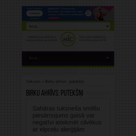
Sākums
»
Birku ahrīvs: putekšņi
Birku ahrīvs:
putekšņi
Sahāras tuksneša smilšu
piesārņojums gaisā var
negatīvi ietekmēt cilvēkus
ar elpceļu alerģijām