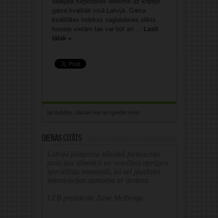
tādējādi turpināsies ietekme uz kopējo
gaisa kvalitāti visā Latvijā. Gaisa
kvalitātes indekss saglabāsies slikts,
tostarp vietām tas var būt arī ...
Lasīt
tālāk »
Dienas citāts
Latvijā jāstiprina klīniskā farmaceita
pozīcijas slimnīcā un veselības aprūpes
speciālistu komandā, kā arī jāuzlabo
informācijas apmaiņa ar ārstiem.
LFB prezidente Zane Melberga