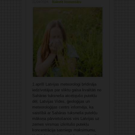
11/04/2024
Rakstīt komentāru
1.aprīlī Latvijas meteorologi brīdināja
iedzīvotājus par sliktu gaisa kvalitāti no
Sahāras tuksneša atceļojušo putekļu
dēļ. Latvijas Vides, ģeoloģijas un
meteoroloģijas centrs informēja, ka
saistībā ar Sahāras tuksneša putekļu
mākoņa pārvietošanos virs Latvijas uz
zemes virsmas izkritušo putekļu
koncentrācija sasniegs maksimumu,