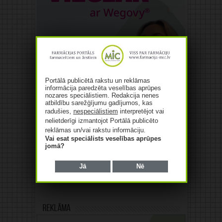
Portālā publicētā rakstu un reklāmas
informācija paredzēta veselības aprūpes
nozares speciālistiem. Redakcija nenes
atbildību sarežģījumu gadījumos, kas
radušies,
nespeciālistiem
interpretējot vai
nelietderīgi izmantojot Portālā publicēto
reklāmas un/vai rakstu informāciju.
Vai esat speciālists veselības aprūpes
jomā?
Jā
Nē
Reklāma