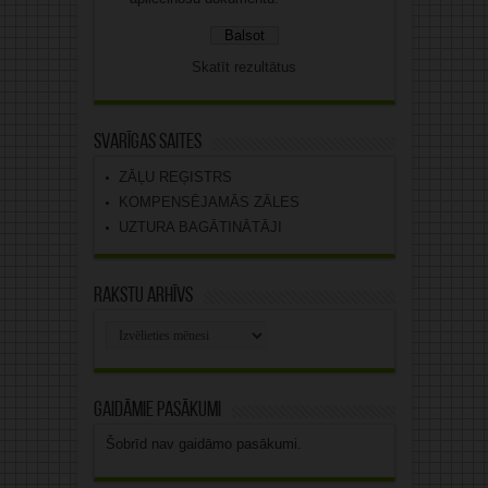
Skatīt rezultātus
Svarīgas saites
ZĀĻU REĢISTRS
KOMPENSĒJAMĀS ZĀLES
UZTURA BAGĀTINĀTĀJI
Rakstu arhīvs
Rakstu
arhīvs
Gaidāmie pasākumi
Šobrīd nav gaidāmo pasākumi.