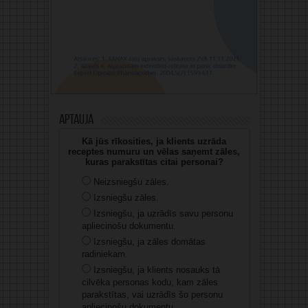
Aptauja
Kā jūs rīkosities, ja klients uzrāda
receptes numuru un vēlas saņemt zāles,
kuras parakstītas citai personai?
Neizsniegšu zāles.
Izsniegšu zāles.
Izsniegšu, ja uzrādīs savu personu
apliecinošu dokumentu.
Izsniegšu, ja zāles domātas
radiniekam.
Izsniegšu, ja klients nosauks tā
cilvēka personas kodu, kam zāles
parakstītas, vai uzrādīs šo personu
apliecinošu dokumentu.