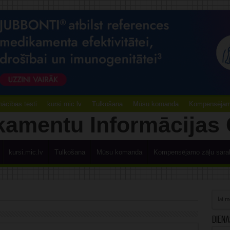
ācības testi
kursi.mic.lv
Tulkošana
Mūsu komanda
Kompensējamo
kursi.mic.lv
Tulkošana
Mūsu komanda
Kompensējamo zāļu sara
Diena