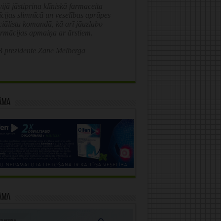
ijā jāstiprina klīniskā farmaceita
īcijas slimnīcā un veselības aprūpes
ciālistu komandā, kā arī jāuzlabo
ormācijas apmaiņa ar ārstiem.
 prezidente Zane Melberga
āma
āma