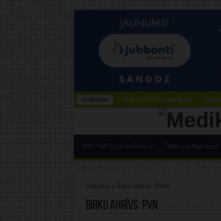
MIC-INFO Likumdošana
Tālākm
07/08/2026
MIC-INFO Likumdošana
Tālākmācības testi
Sākums
»
Birku ahrīvs: PVN
Birku ahrīvs:
PVN