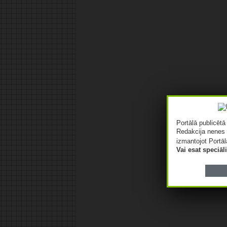
Portālā publicēt
Redakcija nenes 
izmantojot Portāl
Vai esat speciā