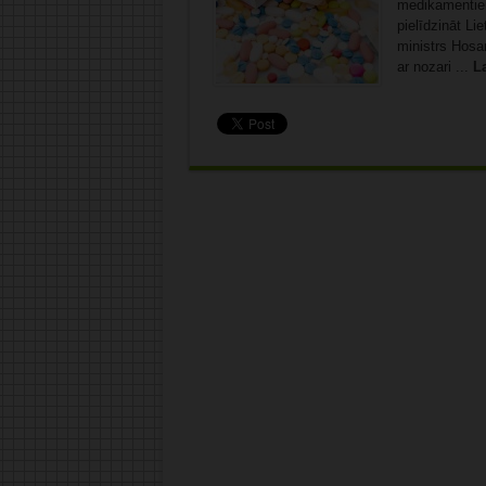
medikamentiem
pielīdzināt L
ministrs Hosa
ar nozari ...
La