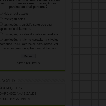
numuru un vēlas saņemt zāles, kuras
parakstītas citai personai?
Neizsniegšu zāles.
Izsniegšu zāles.
Izsniegšu, ja uzrādīs savu personu
apliecinošu dokumentu.
Izsniegšu, ja zāles domātas radiniekam.
Izsniegšu, ja klients nosauks tā cilvēka
personas kodu, kam zāles parakstītas, vai
uzrādīs šo personu apliecinošu dokumentu.
Skatīt rezultātus
gas saites
ĀĻU REĢISTRS
OMPENSĒJAMĀS ZĀLES
ZTURA BAGĀTINĀTĀJI