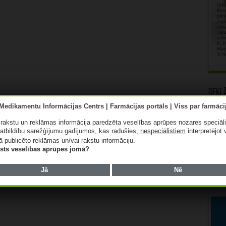
Rekl
ā rakstu un reklāmas informācija paredzēta veselības aprūpes nozares speciāl
atbildību sarežģījumu gadījumos, kas radušies,
nespeciālistiem
interpretējot 
ā publicēto reklāmas un/vai rakstu informāciju.
lists veselības aprūpes jomā?
Jā
Nē