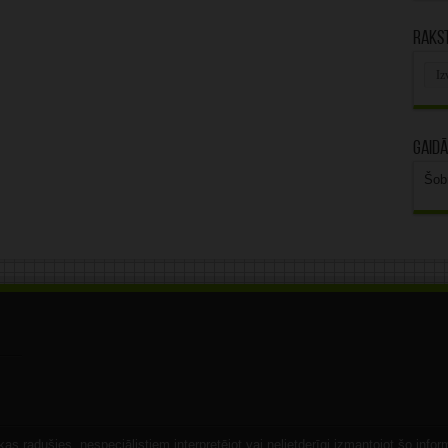
Rakst
Rak
arhī
Gaidā
Šob
s radušies, nespeciālistiem interpretējot vai nelietderīgi izmantojot šo infor