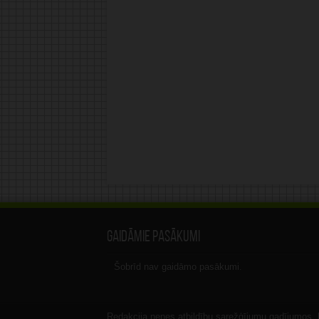
Gaidāmie pasākumi
Šobrīd nav gaidāmo pasākumi.
Redakcija nenes atbildību sarežģījumu gadījumos, ka