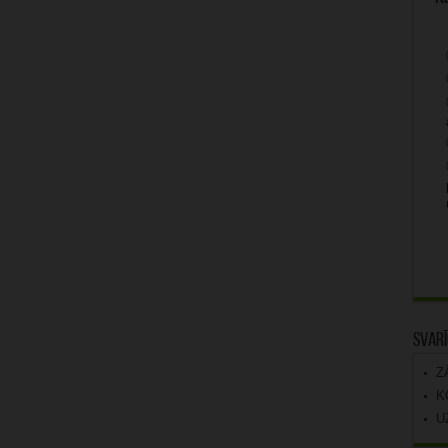
Svarī
Z
K
U