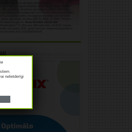
āma
istiem.
vai nelietderīgi