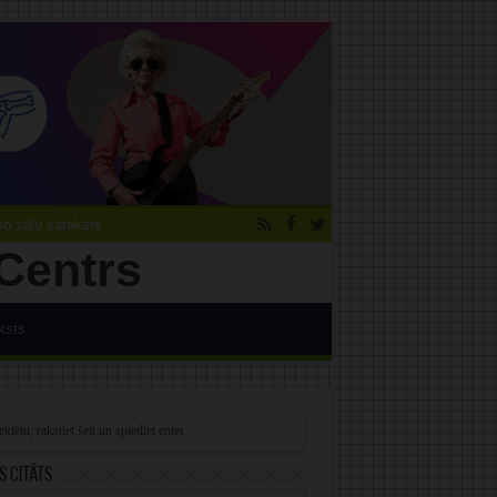
 zāļu saraksts
ksts
s citāts