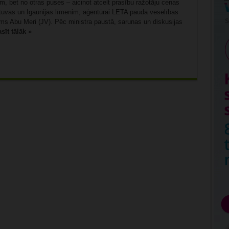
, bet no otras puses – aicinot atcelt prasību ražotāju cenas
ietuvas un Igaunijas līmenim, aģentūrai LETA pauda veselības
ms Abu Meri (JV). Pēc ministra paustā, sarunas un diskusijas
sīt tālāk »