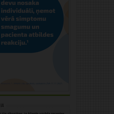
uja
 jūs rīkosities, ja klients uzrāda receptes