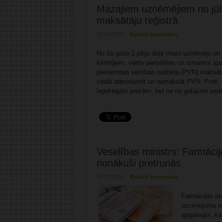
Mazajiem uzņēmējiem no jūlij
maksātāju reģistrā
25/06/2025
Rakstīt komentāru
No šā gada 1.jūlija daļa mazo uzņēmēju un 
kritērijiem, varēs pieteikties un izmantot ī
pievienotās vērtības nodokļa (PVN) maksātāj
veidā administrēt un nomaksāt PVN. Proti,
iepirktajām precēm, bet ne no gūtajiem ie
Veselības ministrs: Farmācij
nonākuši pretrunās
08/01/2025
Rakstīt komentāru
Farmācijas no
uzcenojumu re
apgalvojot, ka