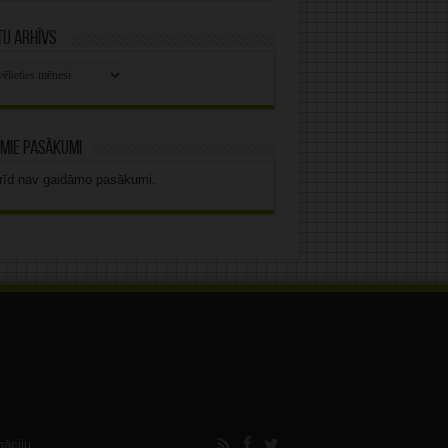
u arhīvs
stu
vs
mie pasākumi
rīd nav gaidāmo pasākumi.
māciju.