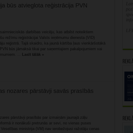
Latv
a būs atvieglota reģistrācija PVN
poz
spe
inf
LFB
saimnieciskās darbības veicēju, kas atbilst noteiktiem
pašu režīmu reģistrācijai Valsts ieņēmumu dienesta (VID)
u reģistrā. Tajā skaidro, ka jaunā kārtība ļaus vienkāršotākā
 PVN būs jāmaksā tikai par saņemtajiem pakalpojumiem vai
ņēmumiem. ...
Lasīt tālāk »
Rekl
as nozares pārstāvji savās prasībās
zares pārstāvji prasībās par izmaiņām jaunajā zāļu
Rekl
formā ir nonākuši pretrunās ar sevi, no vienas puses
 Veselības ministrija (VM) nav ierobežojusi ražotāju cenas