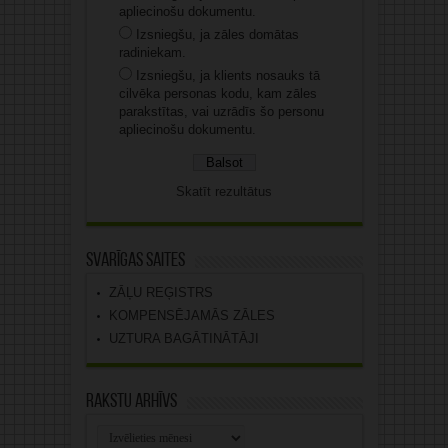
apliecinošu dokumentu.
Izsniegšu, ja zāles domātas
radiniekam.
Izsniegšu, ja klients nosauks tā
cilvēka personas kodu, kam zāles
parakstītas, vai uzrādīs šo personu
apliecinošu dokumentu.
Skatīt rezultātus
Svarīgas saites
ZĀĻU REĢISTRS
KOMPENSĒJAMĀS ZĀLES
UZTURA BAGĀTINĀTĀJI
Rakstu arhīvs
Rakstu
arhīvs