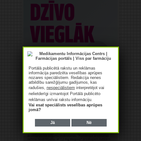
Portālā publicētā rakstu un reklāmas
informācija paredzēta veselības aprūpes
nozares speciālistiem. Redakcija nenes
atbildību sarežģījumu gadījumos, kas
radušies,
nespeciālistiem
interpretējot vai
nelietderīgi izmantojot Portālā publicēto
reklāmas un/vai rakstu informāciju.
Vai esat speciālists veselības aprūpes
jomā?
Jā
Nē