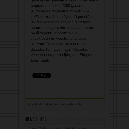
gatavojoties jaunajai PVO Eiropas darba
programmai 2026.-2030.gadam
(European Programme of Work 2 –
EPW2), aicināja kolēģus kā prioritātes
izvirzīt veselības aprūpes sistēmas
noturību un gatavību dažādām krīzēm,
medikamentu pieejamību un
cilvēkresursus veselības aprūpes
sistēmā. “Mazo valstu sadarbība
dažādos formātos – gan Pasaules
veselības organizācijas, gan Eiropas ...
Lasīt tālāk »
Dienas citāts
Latvijā jāstiprina klīniskā farmaceita