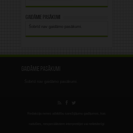
Gaidāmie pasākumi
Šobrīd nav gaidāmo pasākumi.
Gaidāmie pasākumi
Šobrīd nav gaidāmo pasākumi.
Redakcija nenes atbildību sarežģījumu gadījumos, kas
radušies, nespeciālistiem interpretējot vai nelietderīgi