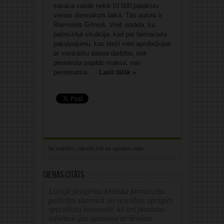
savāca vairāk nekā 10 000 parakstu
vienas diennaksts laikā. Tās autors ir
Raimonds Grīniņš. Viņš norāda, ka
pašreizējā situācija, kad par farmaceita
pakalpojumu, kas bieži vien aprobežojas
ar vienkāršu datora darbību, tiek
piemērota papildu maksa, nav
pieņemama. ...
Lasīt tālāk »
Dienas citāts
Latvijā jāstiprina klīniskā farmaceita
pozīcijas slimnīcā un veselības aprūpes
speciālistu komandā, kā arī jāuzlabo
informācijas apmaiņa ar ārstiem.