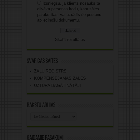
Izsniegšu, ja klients nosauks tā
cilvēka personas kodu, kam zāles
parakstītas, vai uzrādīs šo personu
apliecinošu dokumentu.
Skatīt rezultātus
Svarīgas saites
ZĀĻU REĢISTRS
KOMPENSĒJAMĀS ZĀLES
UZTURA BAGĀTINĀTĀJI
Rakstu arhīvs
Rakstu
arhīvs
Gaidāmie pasākumi