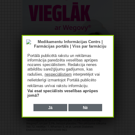
Portālā publicētā rakstu un reklāmas
informācija paredzēta veselības aprūpes
nozares speciālistiem. Redakcija nenes
atbildību sarežģījumu gadījumos, kas
radušies,
nespeciālistiem
interpretējot vai
nelietderīgi izmantojot Portālā publicēto
reklāmas un/vai rakstu informāciju.
Vai esat speciālists veselības aprūpes
jomā?
Jā
Nē