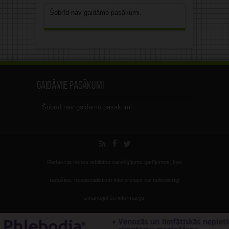
Šobrīd nav gaidāmo pasākumi.
Gaidāmie pasākumi
Šobrīd nav gaidāmo pasākumi.
Redakcija nenes atbildību sarežģījumu gadījumos, kas
radušies, nespeciālistiem interpretējot vai nelietderīgi
izmantojot šo informāciju.