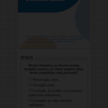
Aptauja
Kā jūs rīkosities, ja klients uzrāda
receptes numuru un vēlas saņemt zāles,
kuras parakstītas citai personai?
Neizsniegšu zāles.
Izsniegšu zāles.
Izsniegšu, ja uzrādīs savu personu
apliecinošu dokumentu.
Izsniegšu, ja zāles domātas
radiniekam.