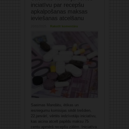
inciatīvu par recepšu
apkalpošanas maksas
ieviešanas atcelšanu
20/01/2025
Rakstīt komentāru
Saeimas Mandātu, ētikas un
iesniegumu komisijas sēdē trešdien,
22.janvārī, vērtēs iedzīvotāju iniciatīvu,
kas aicina atcelt papildu maksu 75
centu apmērā recepšu zālēm. Iniciatīva