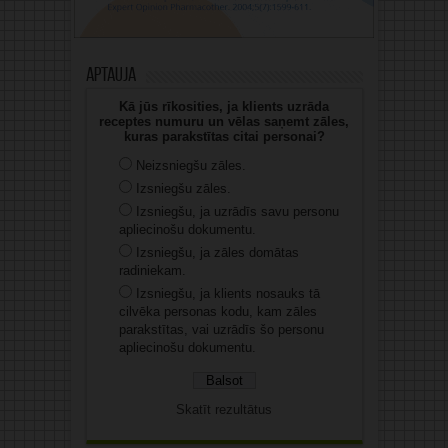
Aptauja
Kā jūs rīkosities, ja klients uzrāda
receptes numuru un vēlas saņemt zāles,
kuras parakstītas citai personai?
Neizsniegšu zāles.
Izsniegšu zāles.
Izsniegšu, ja uzrādīs savu personu
apliecinošu dokumentu.
Izsniegšu, ja zāles domātas
radiniekam.
Izsniegšu, ja klients nosauks tā
cilvēka personas kodu, kam zāles
parakstītas, vai uzrādīs šo personu
apliecinošu dokumentu.
Skatīt rezultātus