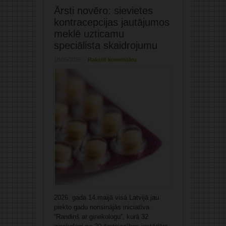
Ārsti novēro: sievietes
kontracepcijas jautājumos
meklē uzticamu
speciālista skaidrojumu
18/05/2026
Rakstīt komentāru
2026. gada 14.maijā visā Latvijā jau
piekto gadu norisinājās iniciatīva
“Randiņš ar ginekologu”, kurā 32