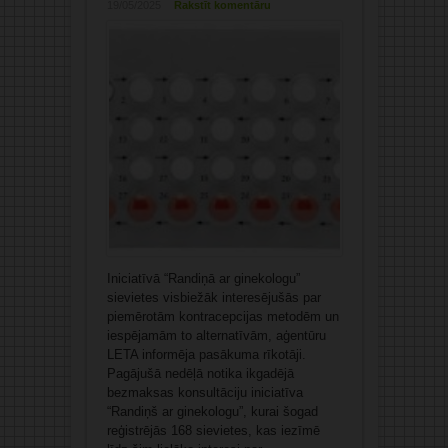
19/05/2025
Rakstīt komentāru
Iniciatīvā “Randiņā ar ginekologu”
sievietes visbiežāk interesējušās par
piemērotām kontracepcijas metodēm un
iespējamām to alternatīvām, aģentūru
LETA informēja pasākuma rīkotāji.
Pagājušā nedēļā notika ikgadējā
bezmaksas konsultāciju iniciatīva
“Randiņš ar ginekologu”, kurai šogad
reģistrējās 168 sievietes, kas iezīmē