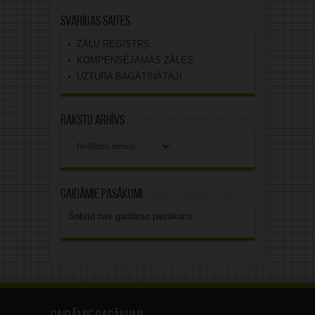
Svarīgas saites
ZĀĻU REĢISTRS
KOMPENSĒJAMĀS ZĀLES
UZTURA BAGĀTINĀTĀJI
Rakstu arhīvs
Rakstu
arhīvs
Gaidāmie pasākumi
Šobrīd nav gaidāmo pasākumi.