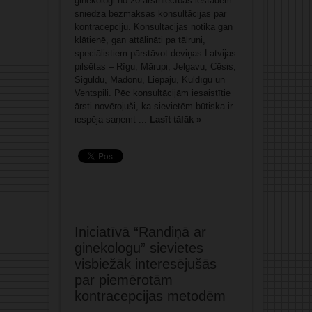
ginekologi no 20 ārstniecības iestādēm
sniedza bezmaksas konsultācijas par
kontracepciju. Konsultācijas notika gan
klātienē, gan attālināti pa tālruni,
speciālistiem pārstāvot deviņas Latvijas
pilsētas – Rīgu, Mārupi, Jelgavu, Cēsis,
Siguldu, Madonu, Liepāju, Kuldīgu un
Ventspili. Pēc konsultācijām iesaistītie
ārsti novērojuši, ka sievietēm būtiska ir
iespēja saņemt ...
Lasīt tālāk »
Iniciatīvā “Randiņā ar
ginekologu” sievietes
visbiežāk interesējušās
par piemērotām
kontracepcijas metodēm