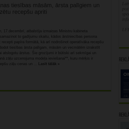
Latv
anas tiesības māsām, ārsta palīgiem un
poz
zētu recepšu apriti
spe
inf
LFB
n, 17.decembrī, atbalstīja izmaiņas Ministru kabineta
samazinot to gadījumu skaitu, kādos ārstniecības persona
īt recepti papīra formātā, kā arī nodrošinot operatīvāka recepšu
 dodot tiesības ārsta palīgam, māsām un vecmātēm izrakstīt
ai atslogotu ārstus. Šie grozījumi ir būtiski arī sekmīgai un
aunā zāļu uzcenojuma modeļa ieviešanai**, kuru mērķis ir
Rekl
epšu zāļu cenas un ...
Lasīt tālāk »
Rekl