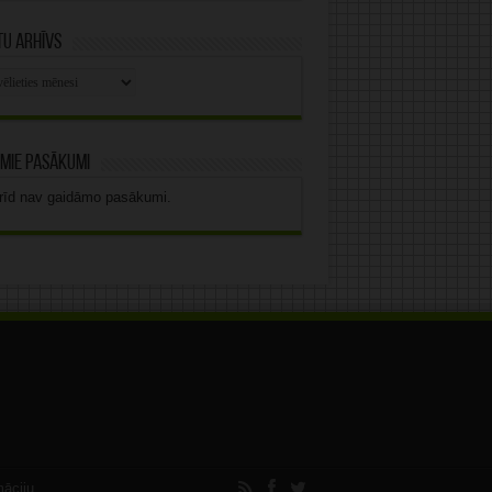
u arhīvs
stu
vs
mie pasākumi
rīd nav gaidāmo pasākumi.
māciju.