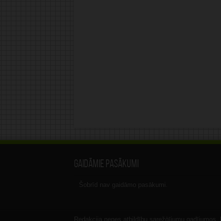
Gaidāmie pasākumi
Šobrīd nav gaidāmo pasākumi.
Redakcija nenes atbildību sarežģījumu gadījumos, ka