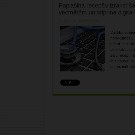
Paplašina recepšu izrakstīš
vecmātēm un stiprina digitali
17/12/2024
3 komentāri
Valdība otrdie
noteikumos*, 
drīkst izrakst
izrakstīšanu,
zāļu recepti, l
kvalitatīvai j
samazināt rec