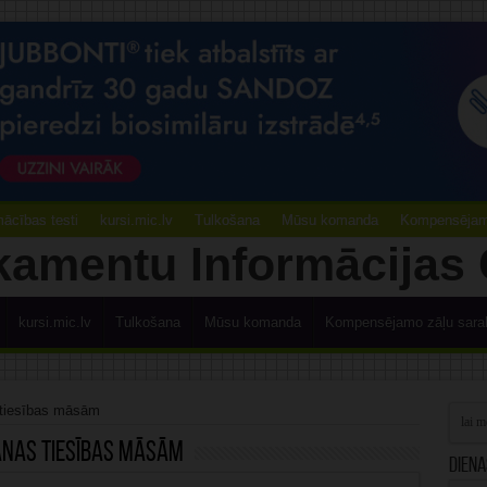
ācības testi
kursi.mic.lv
Tulkošana
Mūsu komanda
Kompensējamo
kursi.mic.lv
Tulkošana
Mūsu komanda
Kompensējamo zāļu sara
s tiesības māsām
anas tiesības māsām
Diena