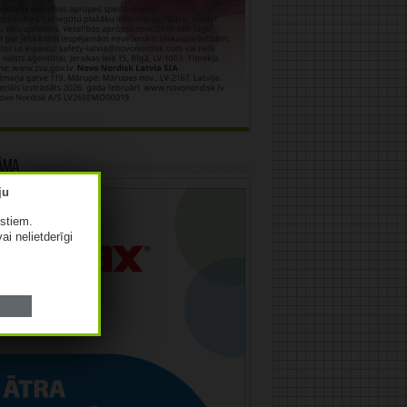
āma
istiem.
vai nelietderīgi