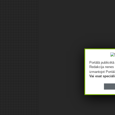
Portālā publicēt
Redakcija nenes 
izmantojot Portāl
Vai esat speciā