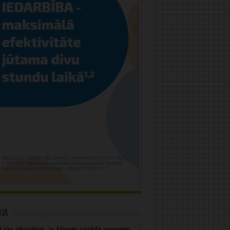
uja
 jūs rīkosities, ja klients uzrāda receptes