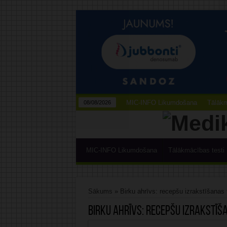
MIC-INFO Likumdošana
Tālākm
08/08/2026
MIC-INFO Likumdošana
Tālākmācības testi
Sākums
»
Birku ahrīvs: recepšu izrakstīšana
Birku ahrīvs:
recepšu izrakstīš