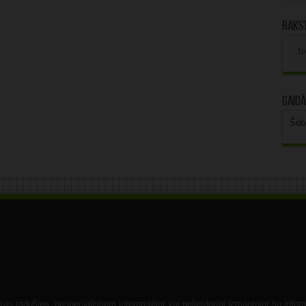
Rakst
Rak
arhī
Gaidā
Šob
s radušies, nespeciālistiem interpretējot vai nelietderīgi izmantojot šo infor