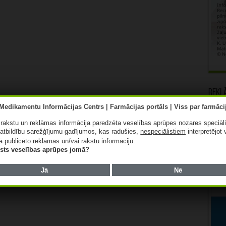
Rekl
ā rakstu un reklāmas informācija paredzēta veselības aprūpes nozares speciāl
atbildību sarežģījumu gadījumos, kas radušies,
nespeciālistiem
interpretējot 
ā publicēto reklāmas un/vai rakstu informāciju.
lists veselības aprūpes jomā?
Jā
Nē