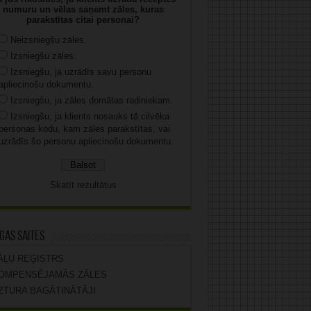
numuru un vēlas saņemt zāles, kuras
parakstītas citai personai?
Neizsniegšu zāles.
Izsniegšu zāles.
Izsniegšu, ja uzrādīs savu personu
apliecinošu dokumentu.
Izsniegšu, ja zāles domātas radiniekam.
Izsniegšu, ja klients nosauks tā cilvēka
personas kodu, kam zāles parakstītas, vai
uzrādīs šo personu apliecinošu dokumentu.
Skatīt rezultātus
gas saites
ĀĻU REĢISTRS
OMPENSĒJAMĀS ZĀLES
ZTURA BAGĀTINĀTĀJI