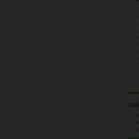
Svarī
Z
K
U