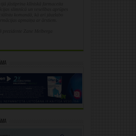
ijā jāstiprina klīniskā farmaceita
īcijas slimnīcā un veselības aprūpes
ciālistu komandā, kā arī jāuzlabo
ormācijas apmaiņa ar ārstiem.
 prezidente Zane Melberga
āma
āma