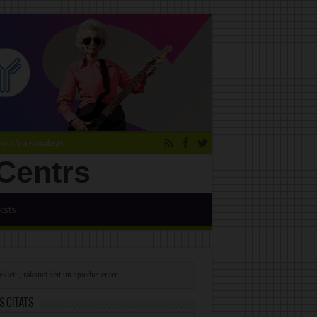
 zāļu saraksts
ksts
s citāts