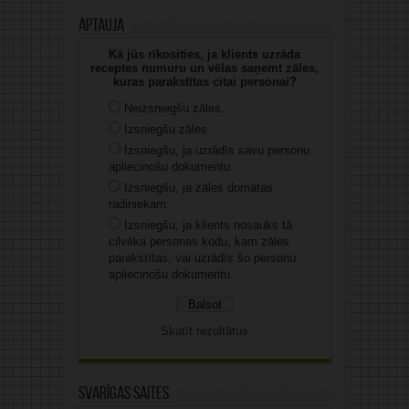
Aptauja
Kā jūs rīkosities, ja klients uzrāda
receptes numuru un vēlas saņemt zāles,
kuras parakstītas citai personai?
Neizsniegšu zāles.
Izsniegšu zāles.
Izsniegšu, ja uzrādīs savu personu
apliecinošu dokumentu.
Izsniegšu, ja zāles domātas
radiniekam.
Izsniegšu, ja klients nosauks tā
cilvēka personas kodu, kam zāles
parakstītas, vai uzrādīs šo personu
apliecinošu dokumentu.
Skatīt rezultātus
Svarīgas saites