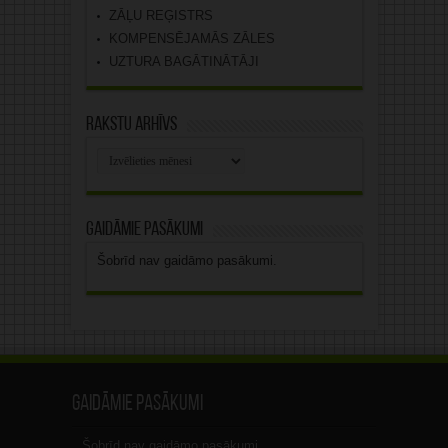
ZĀĻU REĢISTRS
KOMPENSĒJAMĀS ZĀLES
UZTURA BAGĀTINĀTĀJI
Rakstu arhīvs
Rakstu
arhīvs
Gaidāmie pasākumi
Šobrīd nav gaidāmo pasākumi.
Gaidāmie pasākumi
Šobrīd nav gaidāmo pasākumi.