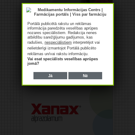
Portālā publicētā rakstu un reklāmas
informācija paredzēta veselības aprūpes
nozares speciālistiem. Redakcija nenes
atbildību sarežģījumu gadījumos, kas
radušies,
nespeciālistiem
interpretējot vai
nelietderīgi izmantojot Portālā publicēto
reklāmas un/vai rakstu informāciju.
Vai esat speciālists veselības aprūpes
jomā?
Jā
Nē
Reklāma