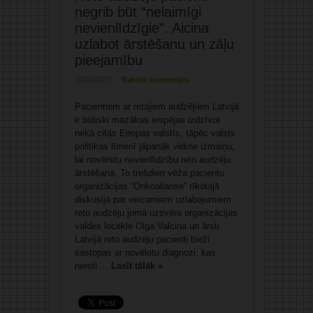
negrib būt “nelaimīgi
nevienlīdzīgie”. Aicina
uzlabot ārstēšanu un zāļu
pieejamību
30/01/2025
Rakstīt komentāru
Pacientiem ar retajiem audzējiem Latvijā
ir būtiski mazākas iespējas izdzīvot
nekā citās Eiropas valstīs, tāpēc valsts
politikas līmenī jāpanāk virkne izmaiņu,
lai novērstu nevienlīdzību reto audzēju
ārstēšanā. To trešdien vēža pacientu
organizācijas “Onkoalianse” rīkotajā
diskusijā par veicamiem uzlabojumiem
reto audzēju jomā uzsvēra organizācijas
valdes locekle Olga Valciņa un ārsti.
Latvijā reto audzēju pacienti bieži
sastopas ar novēlotu diagnozi, kas
nereti ...
Lasīt tālāk »