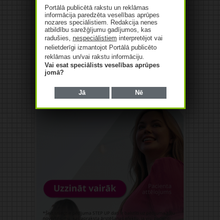
Portālā publicētā rakstu un reklāmas
informācija paredzēta veselības aprūpes
nozares speciālistiem. Redakcija nenes
atbildību sarežģījumu gadījumos, kas
radušies,
nespeciālistiem
interpretējot vai
nelietderīgi izmantojot Portālā publicēto
reklāmas un/vai rakstu informāciju.
Vai esat speciālists veselības aprūpes
jomā?
Jā
Nē