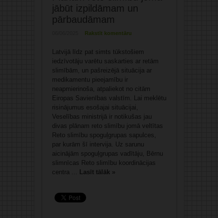
jābūt izpildāmam un
pārbaudāmam
06/06/2025
Rakstīt komentāru
Latvijā līdz pat simts tūkstošiem
iedzīvotāju varētu saskarties ar retām
slimībām, un pašreizējā situācija ar
medikamentu pieejamību ir
neapmierinoša, atpaliekot no citām
Eiropas Savienības valstīm. Lai meklētu
risinājumus esošajai situācijai,
Veselības ministrijā ir notikušas jau
divas plānam reto slimību jomā veltītas
Reto slimību spoguļgrupas sapulces,
par kurām šī intervija. Uz sarunu
aicinājām spoguļgrupas vadītāju, Bērnu
slimnīcas Reto slimību koordinācijas
centra ...
Lasīt tālāk »