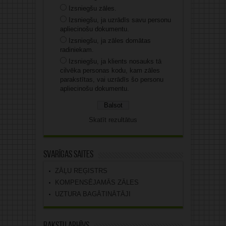
Izsniegšu zāles.
Izsniegšu, ja uzrādīs savu personu
apliecinošu dokumentu.
Izsniegšu, ja zāles domātas
radiniekam.
Izsniegšu, ja klients nosauks tā
cilvēka personas kodu, kam zāles
parakstītas, vai uzrādīs šo personu
apliecinošu dokumentu.
Skatīt rezultātus
Svarīgas saites
ZĀĻU REĢISTRS
KOMPENSĒJAMĀS ZĀLES
UZTURA BAGĀTINĀTĀJI