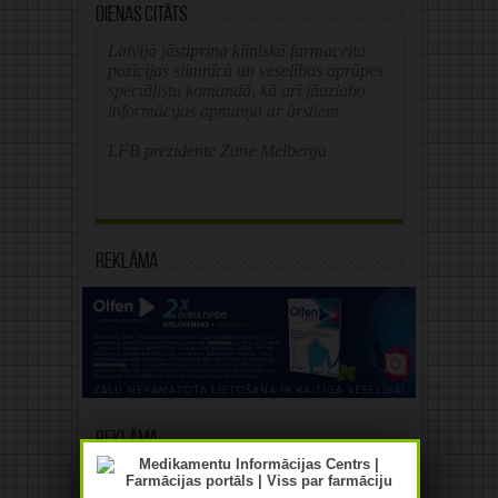
Dienas citāts
Latvijā jāstiprina klīniskā farmaceita
pozīcijas slimnīcā un veselības aprūpes
speciālistu komandā, kā arī jāuzlabo
informācijas apmaiņa ar ārstiem.
LFB prezidente Zane Melberga
Reklāma
Reklāma