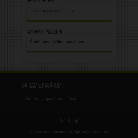
Rakstu arhīvs
Rakstu
arhīvs
Gaidāmie pasākumi
Šobrīd nav gaidāmo pasākumi.
Gaidāmie pasākumi
Šobrīd nav gaidāmo pasākumi.
Redakcija nenes atbildību sarežģījumu gadījumos, kas