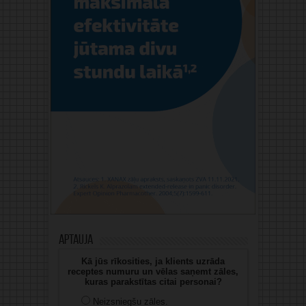
Aptauja
Kā jūs rīkosities, ja klients uzrāda
receptes numuru un vēlas saņemt zāles,
kuras parakstītas citai personai?
Neizsniegšu zāles.