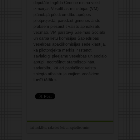
deputāte Ingrīda Circene rosina veikt
izmaiņas Veselības ministrijas (VM)
plānotajā pēcdzemdību aprūpes
pilotprojektā, paredzot ģimenes ārstu
praksēm piesaistīt valsts apmaksātu
vecmāti. VM pārstāvji Saeimas Sociālo
un darba lietu komisijas Sabiedrības
veselības apakškomisijas sēdē klāstīja,
ka pilotprojekta mērķis ir īstenot
savlaicīgi pieejamu veselības un sociālo
aprūpi, nodrošinot starpdiscplināru
sadarbību, kā arī paplašinot valsts
sniegto atbalstu jaunajiem vecākiem ...
Lasīt tālāk »