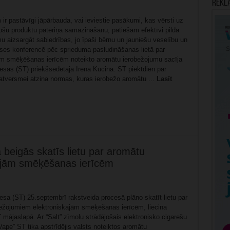
Rekl
r pastāvīgi jāpārbauda, vai ieviestie pasākumi, kas vērsti uz
rošu produktu patēriņa samazināšanu, patiešām efektīvi pilda
 aizsargāt sabiedrības, jo īpaši bērnu un jauniešu veselību un
reses konferencē pēc sprieduma pasludināšanas lietā par
ām smēķēšanas ierīcēm noteikto aromātu ierobežojumu sacīja
esas (ST) priekšsēdētāja Irēna Kucina. ST piektdien par
atversmei atzina normas, kuras ierobežo aromātu ...
Lasīt
beigās skatīs lietu par aromātu
ajām smēķēšanas ierīcēm
sa (ST) 25.septembrī rakstveida procesā plāno skatīt lietu par
ežojumiem elektroniskajām smēķēšanas ierīcēm, liecina
 mājaslapā. Ar “Salt” zīmolu strādājošais elektronisko cigarešu
Vape” ST tika apstrīdējis valsts noteiktos aromātu