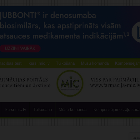
ācības testi
kursi.mic.lv
Tulkošana
Mūsu komanda
Kompensējamo
kursi.mic.lv
Tulkošana
Mūsu komanda
Kompensējamo zāļu sara