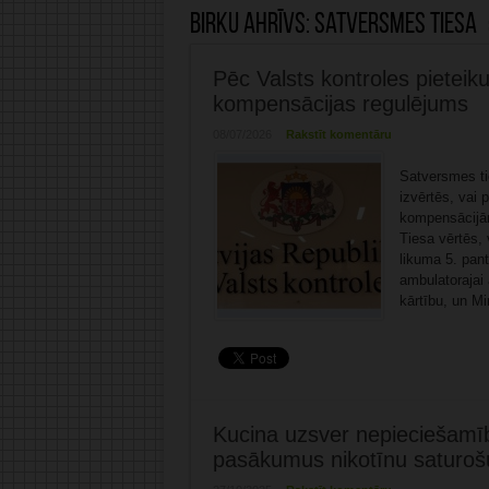
Birku ahrīvs:
Satversmes tiesa
Pēc Valsts kontroles pieteik
kompensācijas regulējums
08/07/2026
Rakstīt komentāru
Satversmes tie
izvērtēs, vai
kompensācijām
Tiesa vērtēs, 
likuma 5. pant
ambulatorajai
kārtību, un Min
Kucina uzsver nepieciešamīb
pasākumus nikotīnu saturoš