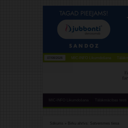
MIC-INFO Likumdošana
Tālākm
07/08/2026
MIC-INFO Likumdošana
Tālākmācības testi
Sākums
»
Birku ahrīvs: Satversmes tiesa