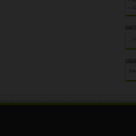
K
U
Rakst
Rak
arhī
Gaidā
Šob