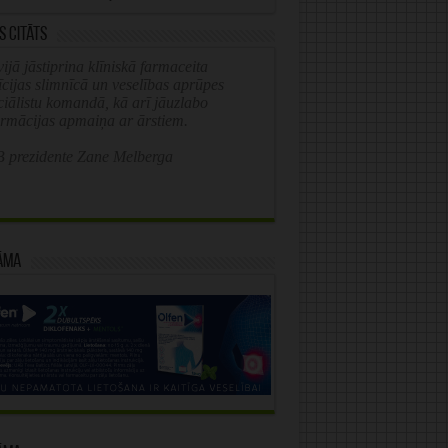
s citāts
ijā jāstiprina klīniskā farmaceita
īcijas slimnīcā un veselības aprūpes
ciālistu komandā, kā arī jāuzlabo
ormācijas apmaiņa ar ārstiem.
 prezidente Zane Melberga
āma