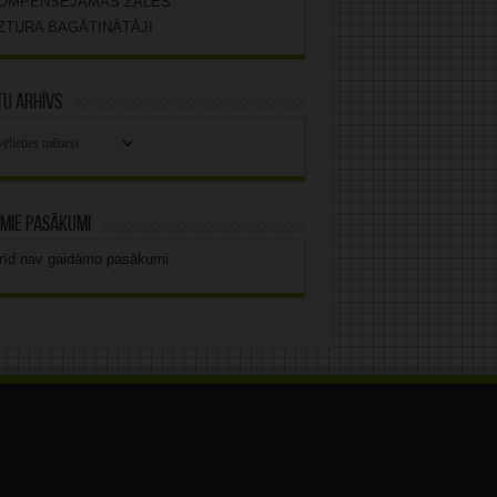
OMPENSĒJAMĀS ZĀLES
ZTURA BAGĀTINĀTĀJI
u arhīvs
stu
vs
mie pasākumi
rīd nav gaidāmo pasākumi.