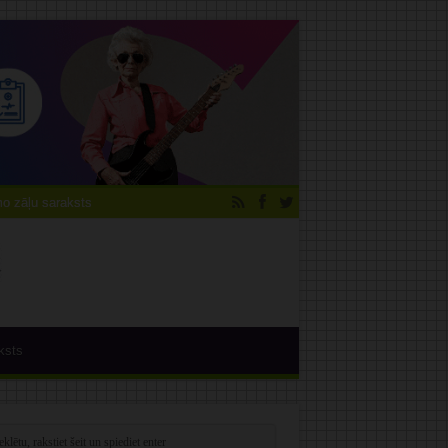
 zāļu saraksts
ksts