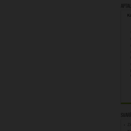
Apta
Kā
Svarī
Z