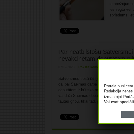
ierobežojumus
iesniegta vēl 
spriedums lie
Par neatbilstošu Satversmei
nevakcinētam deputātam piln
07/12/2023
Rakstīt komentāru
Satversmes tiesā (ST) par neatbilstošām a
dalībai Saeimas darbā noteica vakcinēšano
Portālā publicēt
deputātam ir būtiska nozīme Latvijā kā parl
Redakcija nenes 
vai daži Saeimas deputāti, ir būtisks Saeim
izmantojot Portāl
tautas gribu, tikai tad, ja viņam ...
Lasīt tāl
Vai esat speciā