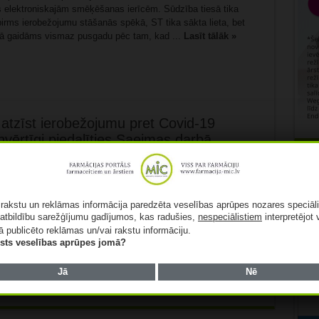
 elektroniskajām smēķēšanas ierīcēm. Sūdzība tiesā tika
pirms ierobežojumu stāšanās spēkā, ST tika sākta lieta, bet
tā gaidāms vismaz pusgadu pēc tam, kad ...
Lasīt tālāk »
 atzīst ierobežojumu pret Covid-19
vērtīgi piedalīties Saeimas darbā
Rekl
tzina normas, kuras kā priekšnoteikumu Saeimas deputāta
s pret Covid-19. Tiesā uzsver, ka ikvienam Saeimas
ā rakstu un reklāmas informācija paredzēta veselības aprūpes nozares speciāl
amentārā demokrātijā. Arī tāds viedoklis, ko pauž tikai viens
atbildību sarežģījumu gadījumos, kas radušies,
nespeciālistiem
interpretējot 
as darbā. Saeimas deputāts var pārstāvēt tautu, tostarp paust
ā publicēto reklāmas un/vai rakstu informāciju.
āk »
lists veselības aprūpes jomā?
Jā
Nē