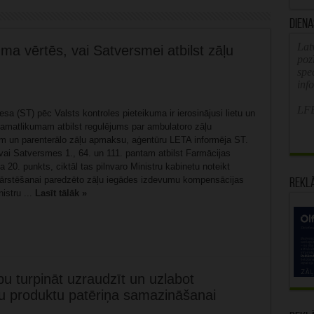
Diena
Latv
uma vērtēs, vai Satversmei atbilst zāļu
poz
spe
inf
LFB
sa (ST) pēc Valsts kontroles pieteikuma ir ierosinājusi lietu un
 pamatlikumam atbilst regulējums par ambulatoro zāļu
 un parenterālo zāļu apmaksu, aģentūru LETA informēja ST.
vai Satversmes 1., 64. un 111. pantam atbilst Farmācijas
a 20. punkts, ciktāl tas pilnvaro Ministru kabinetu noteikt
 ārstēšanai paredzēto zāļu iegādes izdevumu kompensācijas
Rekl
istru ...
Lasīt tālāk »
u turpināt uzraudzīt un uzlabot
u produktu patēriņa samazināšanai