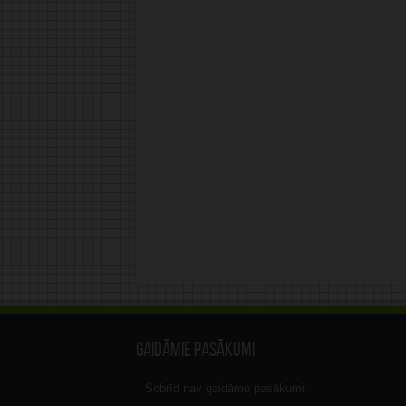
Gaidāmie pasākumi
Šobrīd nav gaidāmo pasākumi.