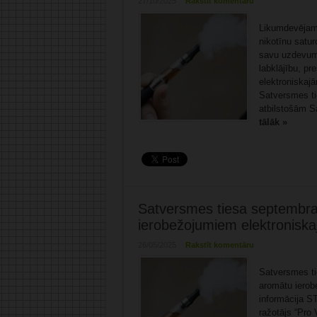
27/10/2025
Rakstīt komentāru
Likumdevējam i
nikotīnu satu
savu uzdevumu
labklājību, p
elektroniskaj
Satversmes ti
atbilstošām S
tālāk »
Satversmes tiesa septembra 
ierobežojumiem elektronisk
26/05/2025
Rakstīt komentāru
Satversmes tie
aromātu ierob
informācija ST
ražotājs “Pro 