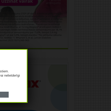
āma
istiem.
vai nelietderīgi