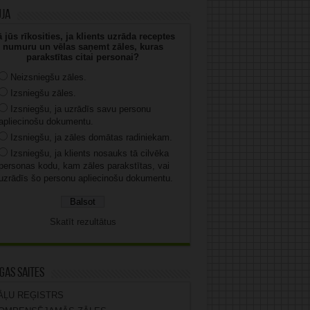
uja
 jūs rīkosities, ja klients uzrāda receptes
numuru un vēlas saņemt zāles, kuras
parakstītas citai personai?
Neizsniegšu zāles.
Izsniegšu zāles.
Izsniegšu, ja uzrādīs savu personu
apliecinošu dokumentu.
Izsniegšu, ja zāles domātas radiniekam.
Izsniegšu, ja klients nosauks tā cilvēka
personas kodu, kam zāles parakstītas, vai
uzrādīs šo personu apliecinošu dokumentu.
Skatīt rezultātus
gas saites
ĀĻU REĢISTRS